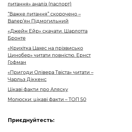
питання» аналіз (паспорт)
“Важке питання” скорочено –
Валер’ян Підмогильний
«Джейн Ейр» скачати. Шарлотта
Бронте
«Крихітка Цахес на прізвисько
Цинобер» читати повністю. Ернст
Гофман
«Пригоди Олівера Твіста» читати –
Чарльз Діккенс
Цікаві факти про Аляску
Молюски: цікаві факти – ТОП 50
Приєднуйтесть: