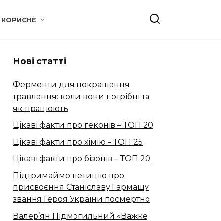
КОРИСНЕ
Нові статті
Ферменти для покращення
травлення: коли вони потрібні та
як працюють
Цікаві факти про геконів – ТОП 20
Цікаві факти про хімію – ТОП 25
Цікаві факти про бізонів – ТОП 20
Підтримаймо петицію про
присвоєння Станіславу Гармашу
звання Героя України посмертно
Валер’ян Підмогильний «Важке