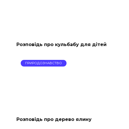
Розповідь про кульбабу для дітей
ПРИРОДОЗНАВСТВО
Розповідь про дерево ялину