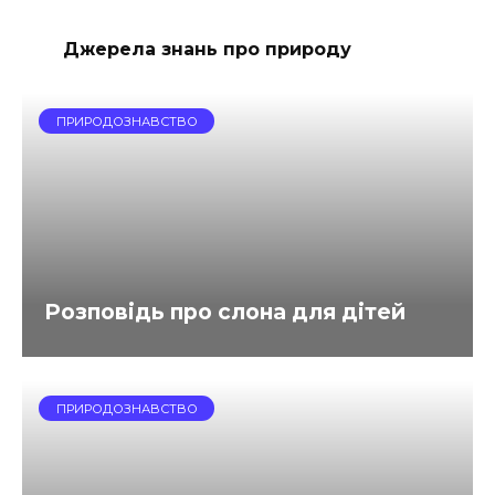
Джерела знань про природу
ПРИРОДОЗНАВСТВО
Розповідь про слона для дітей
ПРИРОДОЗНАВСТВО