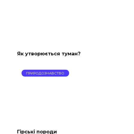
Як утворюється туман?
ПРИРОДОЗНАВСТВО
Гірські породи