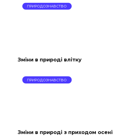
ПРИРОДОЗНАВСТВО
Зміни в природі влітку
ПРИРОДОЗНАВСТВО
Зміни в природі з приходом осені