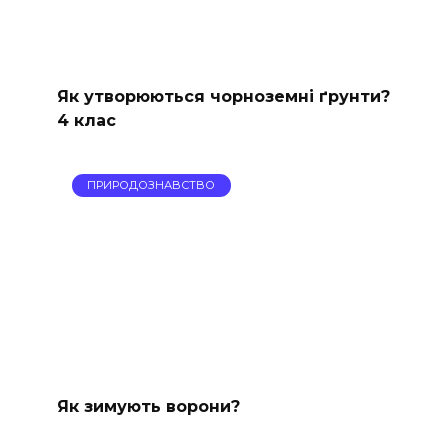
Як утворюються чорноземні ґрунти?
4 клас
ПРИРОДОЗНАВСТВО
Як зимують ворони?