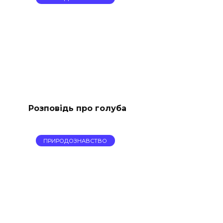
Розповідь про голуба
ПРИРОДОЗНАВСТВО