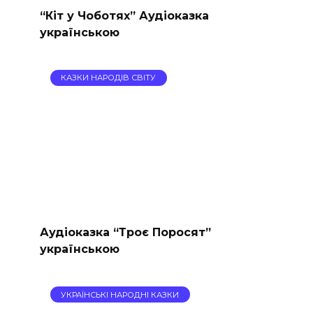
“Кіт у Чоботях” Аудіоказка
українською
КАЗКИ НАРОДІВ СВІТУ
Аудіоказка “Троє Поросят”
українською
УКРАЇНСЬКІ НАРОДНІ КАЗКИ