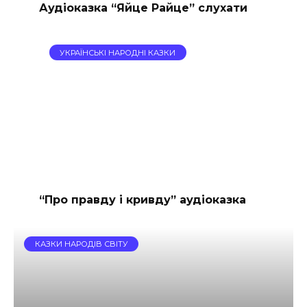
Аудіоказка “Яйце Райце” слухати
УКРАЇНСЬКІ НАРОДНІ КАЗКИ
“Про правду і кривду” аудіоказка
КАЗКИ НАРОДІВ СВІТУ