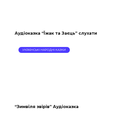
Аудіоказка “Їжак та Заєць” слухати
УКРАЇНСЬКІ НАРОДНІ КАЗКИ
“Зимвіля звірів” Аудіоказка