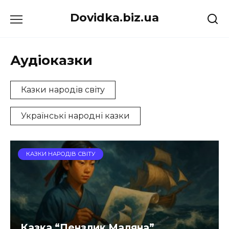
Перейти
Dovidka.biz.ua
до
вмісту
Аудіоказки
Казки народів світу
Українські народні казки
КАЗКИ НАРОДІВ СВІТУ
Казка “Пензлик Маляна”