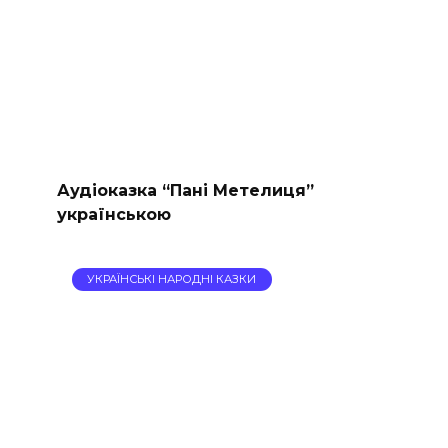
Аудіоказка “Пані Метелиця”
українською
УКРАЇНСЬКІ НАРОДНІ КАЗКИ