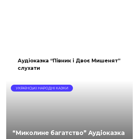
Аудіоказка “Півник і Двоє Мишенят”
слухати
УКРАЇНСЬКІ НАРОДНІ КАЗКИ
“Миколине багатство” Аудіоказка