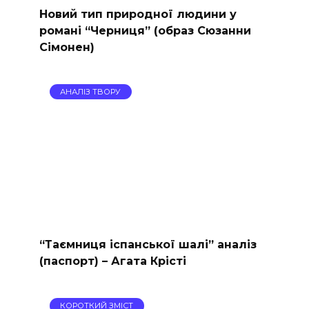
Новий тип природної людини у
романі “Черниця” (образ Сюзанни
Сімонен)
АНАЛІЗ ТВОРУ
“Таємниця іспанської шалі” аналіз
(паспорт) – Агата Крісті
КОРОТКИЙ ЗМІСТ