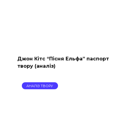
Джон Кітс “Пісня Ельфа” паспорт
твору (аналіз)
АНАЛІЗ ТВОРУ