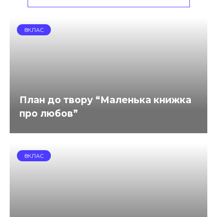
8КЛАС
План до твору “Маленька книжка
про любов”
8КЛАС