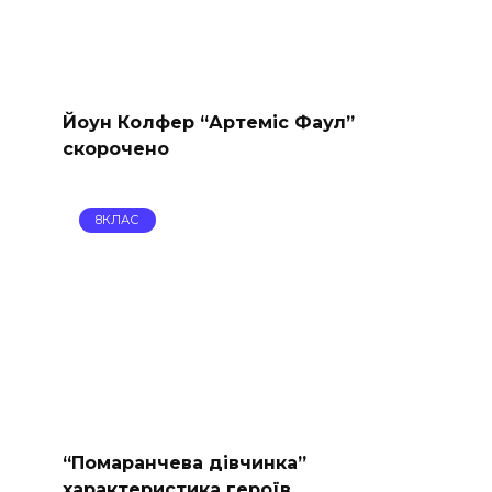
Йоун Колфер “Артеміс Фаул”
скорочено
8КЛАС
“Помаранчева дівчинка”
характеристика героїв