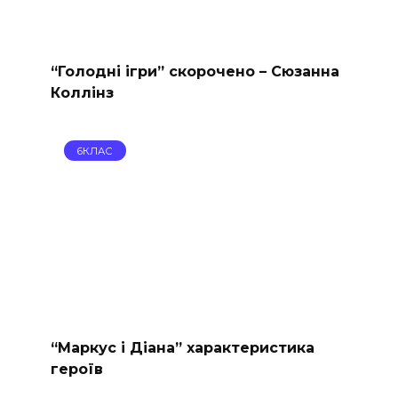
“Голодні ігри” скорочено – Сюзанна
Коллінз
6КЛАС
“Маркус і Діана” характеристика
героїв