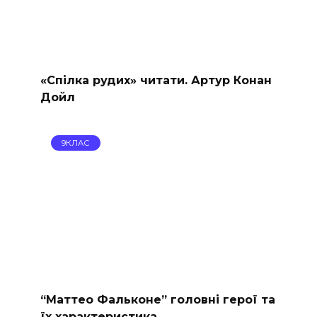
«Спілка рудих» читати. Артур Конан
Дойл
9КЛАС
“Маттео Фальконе” головні герої та
їх характеристика