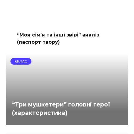
“Моя сімʼя та інші звірі” аналіз
(паспорт твору)
6КЛАС
“Три мушкетери” головні герої
(характеристика)