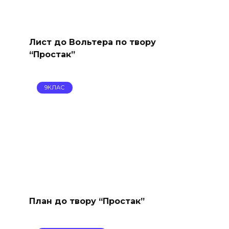
Лист до Вольтера по твору
“Простак”
9КЛАС
План до твору “Простак”