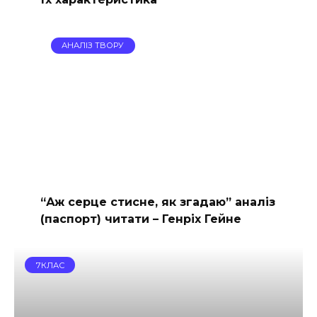
АНАЛІЗ ТВОРУ
“Аж серце стисне, як згадаю” аналіз
(паспорт) читати – Генріх Гейне
7КЛАС