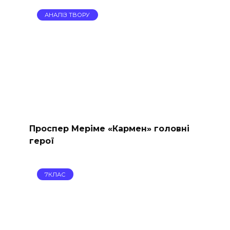
АНАЛІЗ ТВОРУ
Проспер Меріме «Кармен» головні
герої
7КЛАС