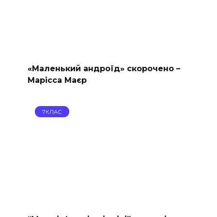
«Маленький андроїд» скорочено –
Марісса Маєр
7КЛАС