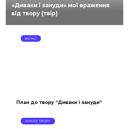
«Диваки і зануди» мої враження
від твору (твір)
8КЛАС
План до твору “Диваки і зануди”
АНАЛІЗ ТВОРУ