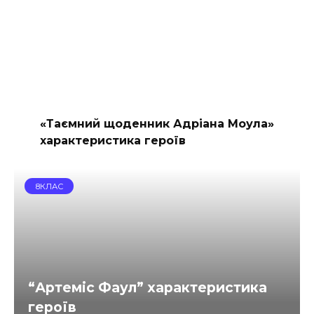
«Таємний щоденник Адріана Моула»
характеристика героїв
8КЛАС
“Артеміс Фаул” характеристика
героїв