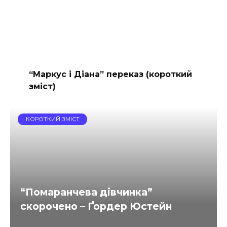
“Маркус і Діана” переказ (короткий
зміст)
КОРОТКИЙ ЗМІСТ
“Помаранчева дівчинка”
скорочено – Ґордер Юстейн