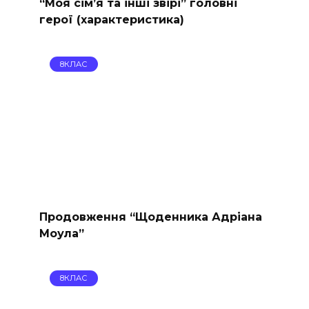
“Моя сімʼя та інші звірі” головні
герої (характеристика)
8КЛАС
Продовження “Щоденника Адріана
Моула”
8КЛАС