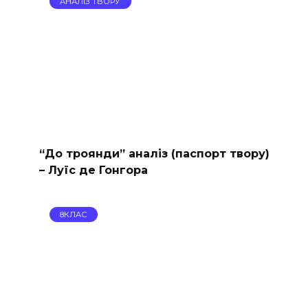
АНАЛІЗ ТВОРУ
“До троянди” аналіз (паспорт твору)
– Луїс де Гонгора
8КЛАС