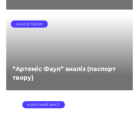
АНАЛІЗ ТВОРУ
“Артеміс Фаул” аналіз (паспорт
твору)
КОРОТКИЙ ЗМІСТ