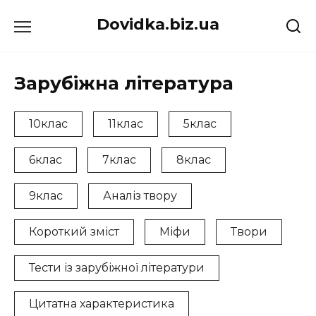
Перейти
Dovidka.biz.ua
до
вмісту
Зарубіжна література
10клас
11клас
5клас
6клас
7клас
8клас
9клас
Аналіз твору
Короткий зміст
Міфи
Твори
Тести із зарубіжної літератури
Цитатна характеристика