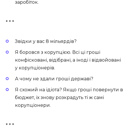
заробіток.
* * *
Звідки у вас 8 мільярдів?
Я боровся з корупцією. Всі ці гроші
конфісковані, відібрані, а іноді і відвойовані
у корупціонерів.
А чому не здали гроші державі?
Я схожий на ідіота? Якщо гроші повернути в
бюджет, їх знову розкрадуть ті ж самі
корупціонери.
* * *