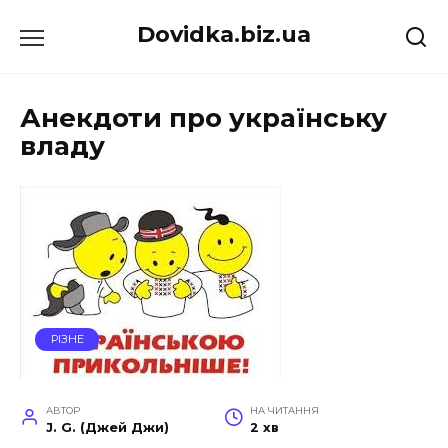
Перейти
Dovidka.biz.ua
до
вмісту
Анекдоти про українську
владу
РІЗНЕ
АВТОР
НА ЧИТАННЯ
J. G. (Джей Джи)
2 хв