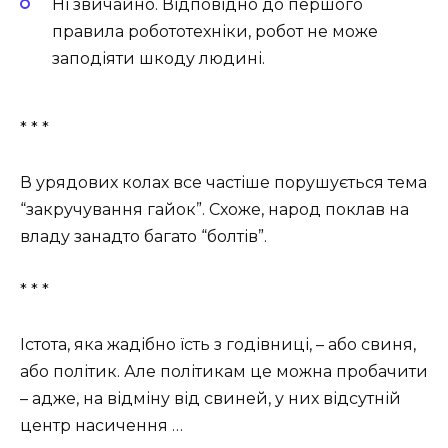
Ні звичайно. Відповідно до першого
правила робототехніки, робот не може
заподіяти шкоду людині.
* * *
В урядових колах все частіше порушується тема
“закручування гайок”. Схоже, народ поклав на
владу занадто багато “болтів”.
* * *
Істота, яка жадібно їсть з годівниці, – або свиня,
або політик. Але політикам це можна пробачити
– адже, на відміну від свиней, у них відсутній
центр насичення …