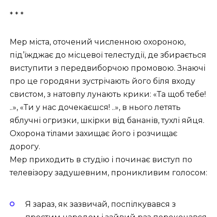
* * *
Мер міста, оточений численною охороною,
під’їжджає до місцевої телестудії, де збирається
виступити з передвиборчою промовою. Знаючі
про це городяни зустрічають його біля входу
свистом, з натовпу лунають крики: «Та щоб тебе!
..», «Ти у нас дочекаєшся! ..», в нього летять
яблучні огризки, шкірки від бананів, тухлі яйця.
Охорона тілами захищає його і розчищає
дорогу.
Мер приходить в студію і починає виступ по
телевізору задушевним, проникливим голосом:
Я зараз, як зазвичай, поспілкувався з