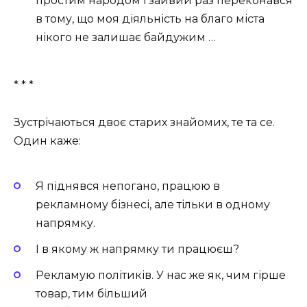
простим народом і зайвий раз переконався
в тому, що моя діяльність на благо міста
нікого не залишає байдужим …
* * *
Зустрічаються двоє старих знайомих, те та се.
Один каже:
Я піднявся непогано, працюю в
рекламному бізнесі, але тільки в одному
напрямку.
І в якому ж напрямку ти працюєш?
Рекламую політиків. У нас же як, чим гірше
товар, тим більший