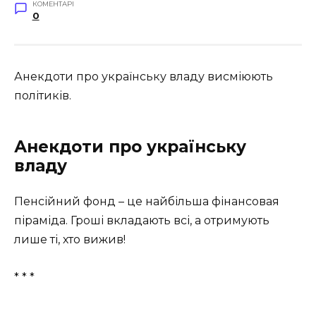
КОМЕНТАРІ
0
Анекдоти про українську владу висміюють
політиків.
Анекдоти про українську
владу
Пенсійний фонд – це найбільша фінанcoвая
піраміда. Гроші вкладають всі, а отримують
лише ті, хто вижив!
* * *