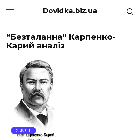
Перейти
Dovidka.biz.ua
до
вмісту
“Безталанна” Карпенко-
Карий аналіз
УКР. ЛІТ.