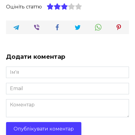
Оцініть статтю
Додати коментар
Ім'я
*
Email
*
Коментар