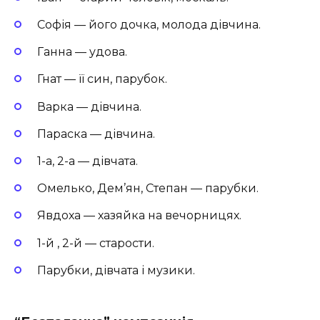
Софія — його дочка, молода дівчина.
Ганна — удова.
Гнат — її син, парубок.
Варка — дівчина.
Параска — дівчина.
1-а, 2-а — дівчата.
Омелько, Дем’ян, Степан — парубки.
Явдоха — хазяйка на вечорницях.
1-й , 2-й — старости.
Парубки, дівчата і музики.