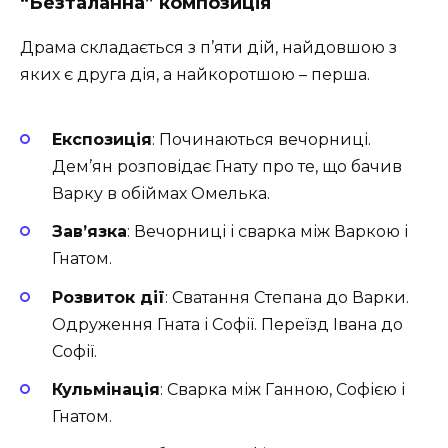
“Безталанна” композиція
Драма складається з п’яти дій, найдовшою з
яких є друга дія, а найкоротшою – перша.
Експозиція
: Починаються вечорниці.
Дем’ян розповідає Гнату про те, що бачив
Варку в обіймах Омелька.
Зав’язка
: Вечорниці і сварка між Варкою і
Гнатом.
Розвиток дії
: Сватання Степана до Варки.
Одруження Гната і Софії. Переїзд Івана до
Софії.
Кульмінація
: Сварка між Ганною, Софією і
Гнатом.