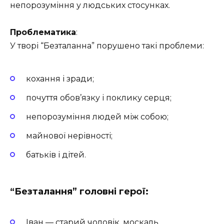
непорозуміння у людських стосунках.
Проблематика
:
У творі “Безталанна” порушено такі проблеми:
кохання і зради;
почуття обов’язку і поклику серця;
непорозуміння людей між собою;
майнової нерівності;
батьків і дітей.
“Безталання” головні герої:
Іван — старий чоловік, москаль.