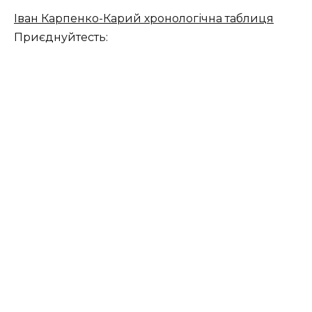
Іван Карпенко-Карий хронологічна таблиця
Приєднуйтесть: