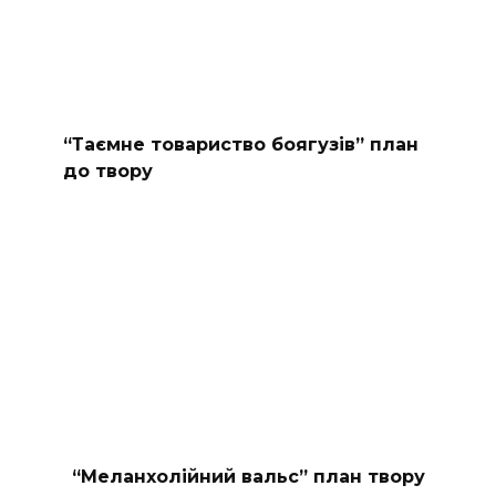
“Таємне товариство боягузів” план
до твору
“Меланхолійний вальс” план твору