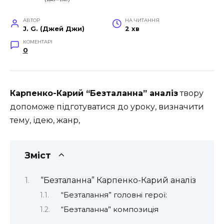
АВТОР
НА ЧИТАННЯ
J. G. (Джей Джи)
2 хв
КОМЕНТАРІ
0
Карпенко-Карий “Безталанна” аналіз
твору
допоможе підготуватися до уроку, визначити
тему, ідею, жанр,
Зміст
“Безталанна” Карпенко-Карий аналіз
“Безталання” головні герої:
“Безталанна” композиція