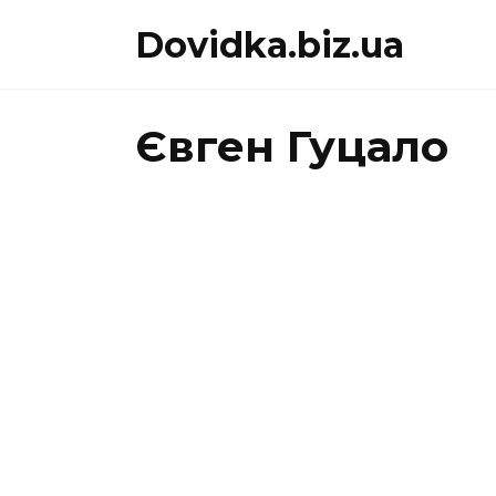
Перейти
Dovidka.biz.ua
до
вмісту
Євген Гуцало
ЄВГЕН ГУЦАЛО
ЄВГЕН
«Сім’я дикої
«Чарів