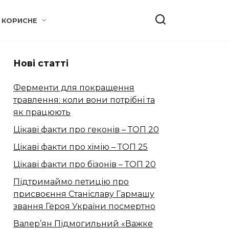
КОРИСНЕ
Нові статті
Ферменти для покращення
травлення: коли вони потрібні та
як працюють
Цікаві факти про геконів – ТОП 20
Цікаві факти про хімію – ТОП 25
Цікаві факти про бізонів – ТОП 20
Підтримаймо петицію про
присвоєння Станіславу Гармашу
звання Героя України посмертно
Валер’ян Підмогильний «Важке