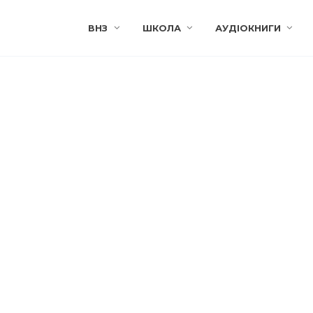
ВНЗ
ШКОЛА
АУДІОКНИГИ
 ГУЦАЛО
ЄВГЕН ГУЦАЛО
ники» читати.
«Журавлі високі