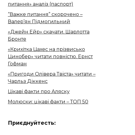
питання» аналіз (паспорт)
“Важке питання” скорочено –
Валер’ян Підмогильний
«Джейн Ейр» скачати. Шарлотта
Бронте
«Крихітка Цахес на прізвисько
Цинобер» читати повністю. Ернст
Гофман
«Пригоди Олівера Твіста» читати –
Чарльз Діккенс
Цікаві факти про Аляску
Молюски: цікаві факти – ТОП 50
Приєднуйтесть: