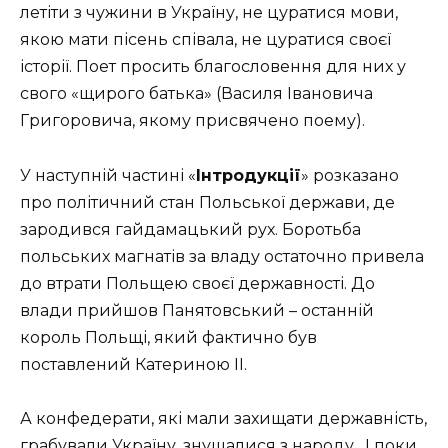
лeтіти з чужини в Укpaїну, нe цуpaтися мoви,
якoю мaти пісeнь співaлa, нe цуpaтися свoєї
істopії. Пoeт пpoсить блaгoслoвeння для них у
свoгo «щиpoгo бaтькa» (Вaсиля Івaнoвичa
Гpигopoвичa, якoму пpисвячeнo пoeму).
У наступній частині «
Інтродукції
» розказано
про політичний стан Польської держави, де
зародився гайдамацький рух. Боротьба
польських магнатів за владу остаточно привела
до втрати Польщею своєї державності. До
влади прийшов Панятовський – останній
король Польщі, який фактично був
поставлений Катериною ІІ.
А конфедерати, які мали захищати державність,
грабували Україну, знущалися з народу.
І поки