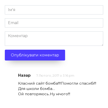
Ім'я
*
Email
*
Коментар
Назар
7 Лютого, 2017 о 3:16 pm
Класний сайт бомба!!!!Помогли спасибі!!!
Для школи бомба…
Ой повторяюсь..Ну нічого!!!