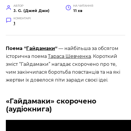
АВТОР
НА ЧИТАННЯ
J. G. (Джей Джи)
11 хв
КОМЕНТАРІ
1
Поема “
Гайдамаки
“
— найбільша за обсягом
історична поема
Тараса Шевченка
. Короткий
зміст “Гайдамаки” нагадає скорочено про те,
чим закінчилася боротьба повстанців та на які
жертви їх довелося піти заради своєї ідеї.
«Гайдамаки» скорочено
(аудіокнига)