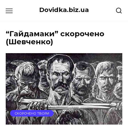
Перейти
Dovidka.biz.ua
до
вмісту
“Гайдамаки” скорочено
(Шевченко)
СКОРОЧЕНО ТВОРИ