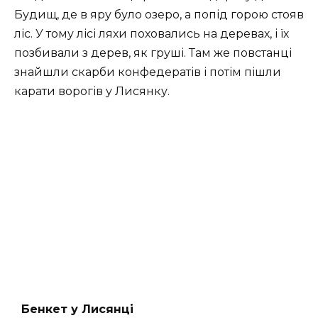
Будищ, де в яру було озеро, а попід горою стояв
ліс. У тому лісі ляхи поховались на деревах, і їх
позбивали з дерев, як груші. Там же повстанці
знайшли скарби конфедератів і потім пішли
карати ворогів у Лисянку.
Бенкет у Лисянці