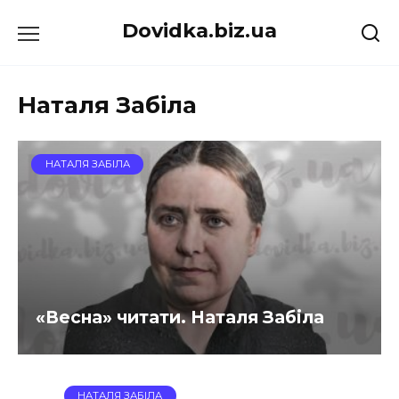
Перейти
Dovidka.biz.ua
до
вмісту
Наталя Забіла
НАТАЛЯ ЗАБІЛА
«Весна» читати. Наталя Забіла
НАТАЛЯ ЗАБІЛА