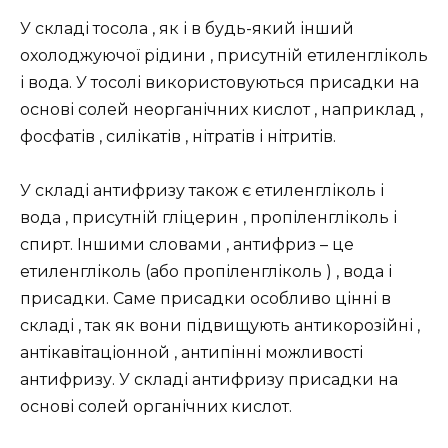
У складі тосола , як і в будь-який інший
охолоджуючої рідини , присутній етиленгліколь
і вода. У тосолі використовуються присадки на
основі солей неорганічних кислот , наприклад ,
фосфатів , силікатів , нітратів і нітритів.
У складі антифризу також є етиленгліколь і
вода , присутній гліцерин , пропіленгліколь і
спирт. Іншими словами , антифриз – це
етиленгліколь (або пропіленгліколь ) , вода і
присадки. Саме присадки особливо цінні в
складі , так як вони підвищують антикорозійні ,
антікавітаціонной , антипінні можливості
антифризу. У складі антифризу присадки на
основі солей органічних кислот.