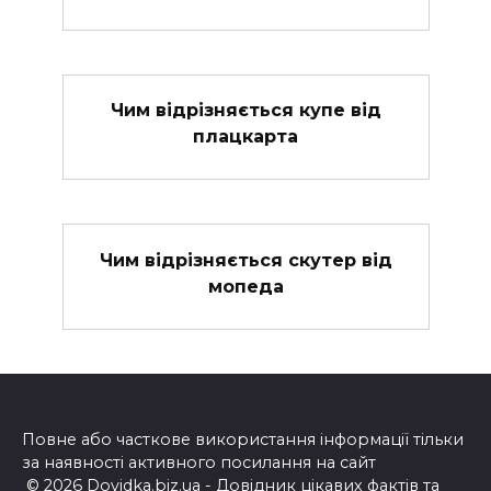
Чим відрізняється купе від
плацкарта
Чим відрізняється скутер від
мопеда
Повне або часткове використання інформації тільки
за наявності активного посилання на сайт
© 2026 Dovidka.biz.ua - Довідник цікавих фактів та