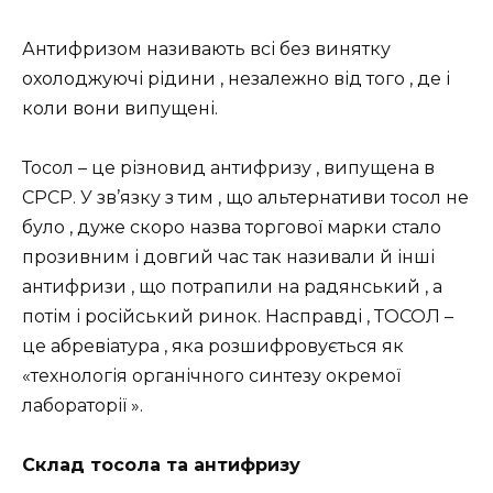
Антифризом називають всі без винятку
охолоджуючі рідини , незалежно від того , де і
коли вони випущені.
Тосол – це різновид антифризу , випущена в
СРСР. У зв’язку з тим , що альтернативи тосол не
було , дуже скоро назва торгової марки стало
прозивним і довгий час так називали й інші
антифризи , що потрапили на радянський , а
потім і російський ринок. Насправді , ТОСОЛ –
це абревіатура , яка розшифровується як
«технологія органічного синтезу окремої
лабораторії ».
Склад тосола та антифризу