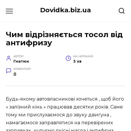
Перейти
Dovidka.biz.ua
до
вмісту
Чим відрізняється тосол від
антифризу
АВТОР
НА ЧИТАННЯ
Гнатюк
3 хв
КОМЕНТАРІ
0
Будь-якому автовласникові хочеться , щоб його
« залізний кінь » працював десятки років. Саме
тому ми прислухаємося до звуку двигуна ,
намагаємося заправлятися на перевірених
заправках , купуємо якісні масла і антифриз.