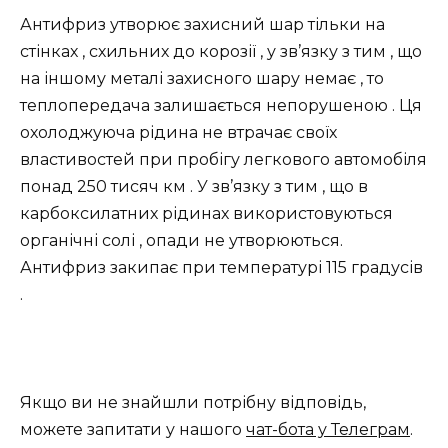
Антифриз утворює захисний шар тільки на
стінках , схильних до корозії , у зв’язку з тим , що
на іншому металі захисного шару немає , то
теплопередача залишається непорушеною . Ця
охолоджуюча рідина не втрачає своїх
властивостей при пробігу легкового автомобіля
понад 250 тисяч км . У зв’язку з тим , що в
карбоксилатних рідинах використовуються
органічні солі , опади не утворюються.
Антифриз закипає при температурі 115 градусів
.
Якщо ви не знайшли потрібну відповідь,
можете запитати у нашого
чат-бота у Телеграм
.