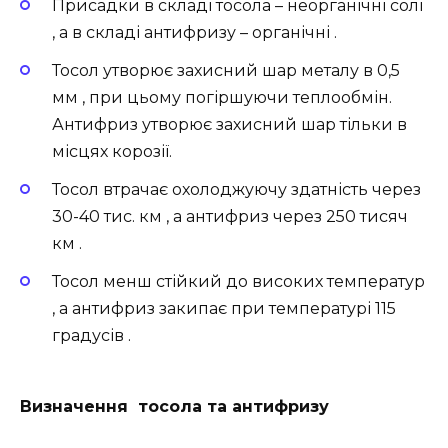
Присадки в складі тосола – неорганічні солі
, а в складі антифризу – органічні .
Тосол утворює захисний шар металу в 0,5
мм , при цьому погіршуючи теплообмін.
Антифриз утворює захисний шар тільки в
місцях корозії.
Тосол втрачає охолоджуючу здатність через
30-40 тис. км , а антифриз через 250 тисяч
км .
Тосол менш стійкий до високих температур
, а антифриз закипає при температурі 115
градусів .
Визначення тосола та антифризу