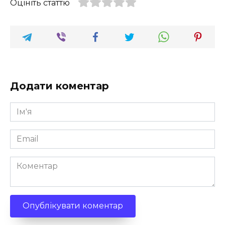
Оцініть статтю
Додати коментар
Ім'я
*
Email
*
Коментар