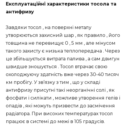
Експлуатаційні характеристики тосола та
антифризу
Завдяки тосол , на поверхні металу
утворюються захисний шар , як правило , його
товщина не перевищує 0 , 5 мм , але мінусом
такого захисту є низька теплопередача . Через
це збільшується витрата палива , а сам двигун
швидше зношується . Тосол втрачає свою
охолоджуючу здатність вже через 30-40 тисяч
км пробігу. У зв’язку з тим , що у складі
антифризу присутні такі неорганічні солі , як
фосфати і силікати , можливе утворення гелів і
опадів , які можуть призвести до засмічення
радіатора. При високих температурах тосол
працює в системі до межі в 105 градусів.