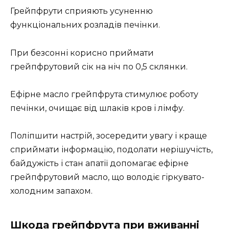
Грейпфрути сприяють усуненню
функціональних розладів печінки.
При безсонні корисно приймати
грейпфрутовий сік на ніч по 0,5 склянки.
Ефірне масло грейпфрута стимулює роботу
печінки, очищає від шлаків кров і лімфу.
Поліпшити настрій, зосередити увагу і краще
сприймати інформацію, подолати нерішучість,
байдужість і стан апатії допомагає ефірне
грейпфрутовий масло, що володіє гіркувато-
холодним запахом.
Шкода грейпфрута при вживанні