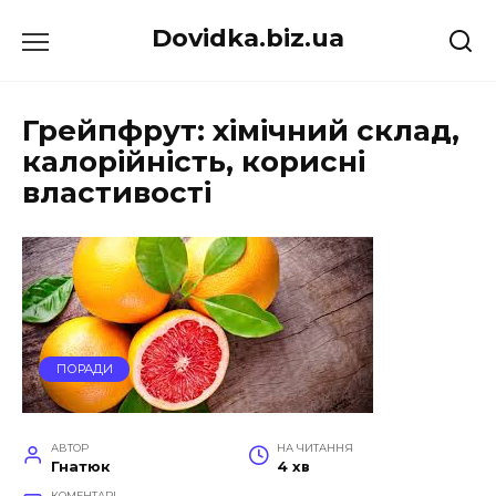
Перейти
Dovidka.biz.ua
до
вмісту
Грейпфрут: хімічний склад,
калорійність, корисні
властивості
ПОРАДИ
АВТОР
НА ЧИТАННЯ
Гнатюк
4 хв
КОМЕНТАРІ