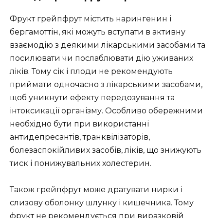
Фрукт грейпфрут містить нарингенин і
бергамоттін, які можуть вступати в активну
взаємодію з деякими лікарськими засобами та
посилювати чи послаблювати дію уживаних
ліків. Тому сік і плоди не рекомендують
приймати одночасно з лікарськими засобами,
щоб уникнути ефекту передозування та
інтоксикації організму. Особливо обережними
необхідно бути при використанні
антидепресантів, транквілізаторів,
болезаспокійливих засобів, ліків, що знижують
тиск і понижувальних холестерин.
Також грейпфрут може дратувати нирки і
слизову оболонку шлунку і кишечника. Тому
фрукт не рекомендується при виразковій