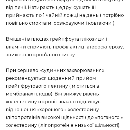
від печії. Натирають цедру, сушать її і
приймають по 1 чайній ложці на день ( потрібно
повільно смоктати, розжовуючи і ковтаючи ).
Вміщені в плодах грейпфрута глікозиди і
вітаміни сприяють профілактиці атеросклерозу,
зниженню кров’яного тиску.
При серцево -судинних захворюваннях
рекомендується щоденний прийом
грейпфрутового пектину ( міститься в
мембранах плодів). Він знижує рівень
холестерину в крові і значно підвищує
відношення «хорошого » холестерину
(ліпопротеїнів високої щільності) до «поганого »
холестерину ( ліпопротеїнів низької щільності).