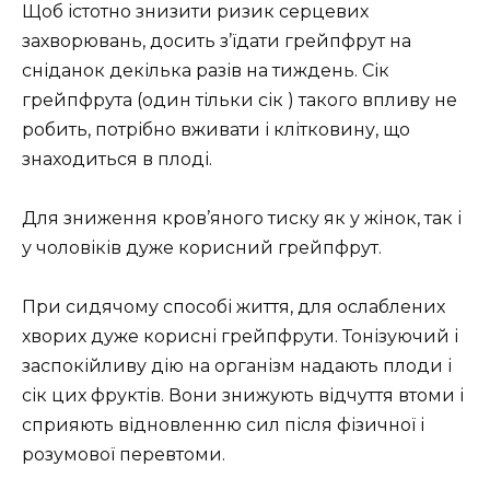
Щоб істотно знизити ризик серцевих
захворювань, досить з’їдати грейпфрут на
сніданок декілька разів на тиждень. Сік
грейпфрута (один тільки сік ) такого впливу не
робить, потрібно вживати і клітковину, що
знаходиться в плоді.
Для зниження кров’яного тиску як у жінок, так і
у чоловіків дуже корисний грейпфрут.
При сидячому способі життя, для ослаблених
хворих дуже корисні грейпфрути. Тонізуючий і
заспокійливу дію на організм надають плоди і
сік цих фруктів. Вони знижують відчуття втоми і
сприяють відновленню сил після фізичної і
розумової перевтоми.