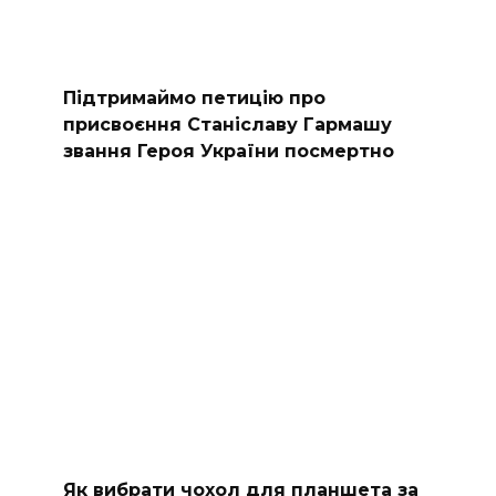
Підтримаймо петицію про
присвоєння Станіславу Гармашу
звання Героя України посмертно
Як вибрати чохол для планшета за