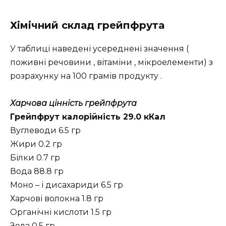
Хімічний склад грейпфрута
У таблиці наведені усереднені значення (
поживні речовини , вітаміни , мікроелементи) з
розрахунку на 100 грамів продукту .
Харчова цінність грейпфрута
Грейпфрут калорійність 29.0 кКал
Вуглеводи 6.5 гр
Жири 0.2 гр
Білки 0.7 гр
Вода 88.8 гр
Моно – і дисахариди 6.5 гр
Харчові волокна 1.8 гр
Органічні кислоти 1.5 гр
Зола 0.5 гр