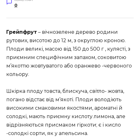
0
Грейпфрут
– вічнозелене дерево родини
рутових, висотою до 12 м, з округлою кроною.
Плоди великі, масою від 150 до 500 г , кулясті, з
приємним специфічним запахом, соковитою
м’якоттю жовтуватого або оранжево -червоного
кольору.
Шкірка плоду товста, блискуча, світло- жовта,
погано відстає від м’якоті. Плоди володіють
високими смаковими якостями, ароматні й
солодкі, мають приємну кислоту лимона, але
відрізняються присмаком гіркоти; є і кисло
-солодкі сорти, як у апельсина.