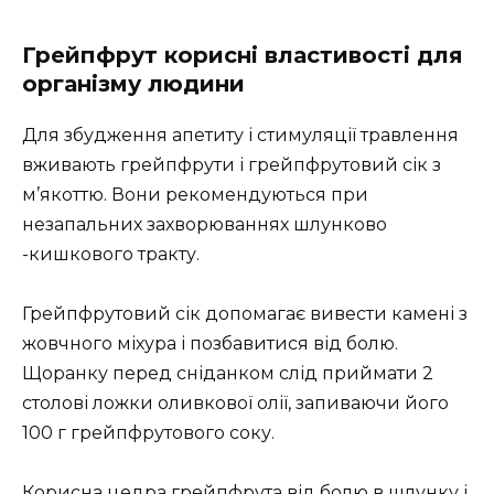
Грейпфрут корисні властивості для
організму людини
Для збудження апетиту і стимуляції травлення
вживають грейпфрути і грейпфрутовий сік з
м’якоттю. Вони рекомендуються при
незапальних захворюваннях шлунково
-кишкового тракту.
Грейпфрутовий сік допомагає вивести камені з
жовчного міхура і позбавитися від болю.
Щоранку перед сніданком слід приймати 2
столові ложки оливкової олії, запиваючи його
100 г грейпфрутового соку.
Корисна цедра грейпфрута від болю в шлунку і