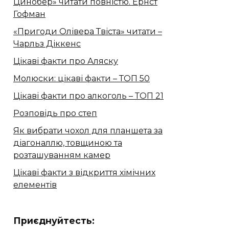
Цинобер» читати повністю. Ернст
Гофман
«Пригоди Олівера Твіста» читати –
Чарльз Діккенс
Цікаві факти про Аляску
Молюски: цікаві факти – ТОП 50
Цікаві факти про алкоголь – ТОП 21
Розповідь про степ
Як вибрати чохол для планшета за
діагоналлю, товщиною та
розташуванням камер
Цікаві факти з відкриття хімічних
елементів
Приєднуйтесть: