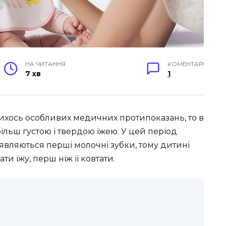
НА ЧИТАННЯ
КОМЕНТАРІ
7 хв
1
ихось особливих медичних протипоказань, то в
ільш густою і твердою їжею. У цей період
з’являються перші молочні зубки, тому дитині
и їжу, перш ніж її ковтати.