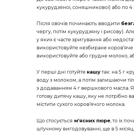
кукурудзяної, соняшникової) або по 4
Після овочів починають вводити
безг
чергу, потім кукурудзяну і рисову). Ал
у яких є часте зригування або недостат
використовуйте незбиране коров’яче
використовуйте або грудне молоко, а
У перші дні готуйте
кашу
так: на 5 г 
воду з молоком, а потім залишаючи тіл
з додаванням 4 г вершкового масла. 
готову дитячу кашу, яку не потрібно в
містити сухого коров’ячого молока.
Що стосується
м’ясних пюре
, то їх п
штучному вигодовуванні, ще в 5 місяц