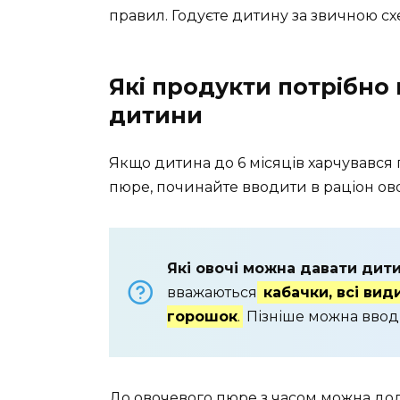
правил. Годуєте дитину за звичною с
Які продукти потрібно 
дитини
Якщо дитина до 6 місяців харчувався 
пюре, починайте вводити в раціон ово
Які овочі можна давати дитин
вважаються
кабачки, всі вид
горошок
.
Пізніше можна ввод
До овочевого пюре з часом можна дода