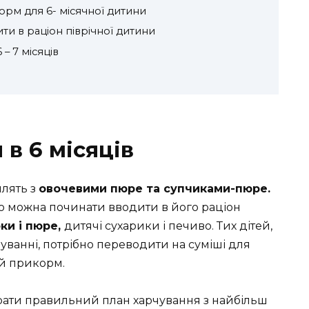
рм для 6- місячної дитини
ти в раціон піврічної дитини
– 7 місяців
в 6 місяців
млять з
овочевими пюре та супчиками-пюре.
то можна починати вводити в його раціон
ки і пюре,
дитячі сухарики і печиво. Тих дітей,
уванні, потрібно переводити на суміші для
ий прикорм.
рати правильний план харчування з найбільш