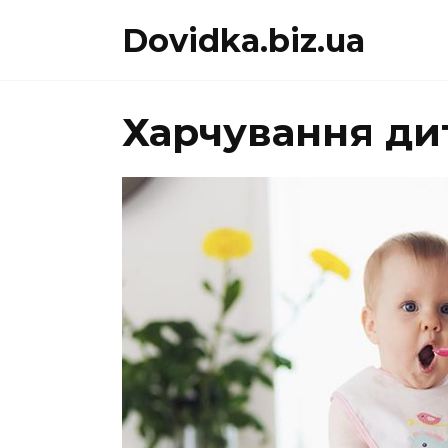
Перейти
Dovidka.biz.ua
до
вмісту
Харчування дит