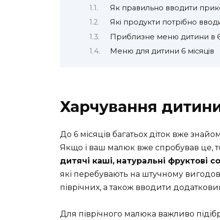
Як правильно вводити прико
Які продукти потрібно вводи
Приблизне меню дитини в 6 
Меню для дитини 6 місяців
Харчування дитини 
До 6 місяців багатьох діток вже знайо
Якщо і ваш малюк вже спробував це, 
дитячі каші,
натуральні фруктові со
які перебувають на штучному вигодов
піврічних, а також вводити додатков
Для піврічного малюка важливо підіб