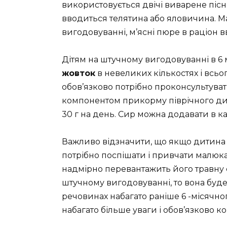
використовується двічі виварене пісн
вводиться телятина або яловичина. М
вигодовуванні, м’ясні пюре в раціон вв
Дітям на штучному вигодовуванні в 6 
жовток
в невеликих кількостях і всьо
обов’язково потрібно проконсультува
компонентом прикорму піврічного д
30 г на день. Сир можна додавати в к
Важливо відзначити, що якщо дитина 
потрібно поспішати і привчати малюка
надмірно перевантажить його травну 
штучному вигодовуванні, то вона буд
речовинах набагато раніше 6 -місячног
набагато більше уваги і обов’язково к