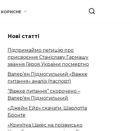
КОРИСНЕ
Нові статті
Підтримаймо петицію про
присвоєння Станіславу Гармашу
звання Героя України посмертно
Валер’ян Підмогильний «Важке
питання» аналіз (паспорт)
“Важке питання” скорочено –
Валер’ян Підмогильний
«Джейн Ейр» скачати. Шарлотта
Бронте
«Крихітка Цахес на прізвисько