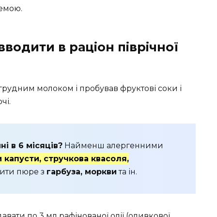
хемою.
вводити в раціон піврічної
грудним молоком і пробував фруктові соки і
чі.
і в 6 місяців?
Найменш алергенними
и капусти, стручкова квасоля,
ити пюре з
гарбуза, моркви
та ін.
вати по 3 мл рафінованої олії (оливкової,