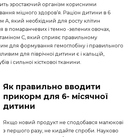
чить зростаючий організм корисними
ння міцного здоров’я. Раціон дитини в 6
ом А, який необхідний для росту клітин
ся в помаранчевих і темно -зелених овочах,
вітаміном С, який сприяє правильному
ним для формування гемоглобіну і правильного
жливим для піврічної дитини є і кальцій,
ів і сильної кісткової тканини.
Як правильно вводити
прикорм для 6- місячної
дитини
Якщо новий продукт не сподобався малюкові
з першого разу, не кидайте спроби. Науково