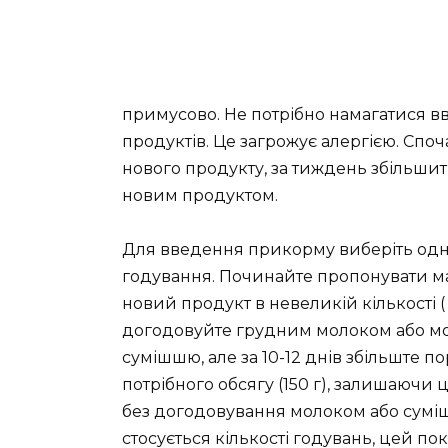
примусово. Не потрібно намагатися вв
продуктів. Це загрожує алергією. Спо
нового продукту, за тиждень збільшити
новим продуктом.
Для введення прикорму виберіть од
годування. Починайте пропонувати м
новий продукт в невеликій кількості ( ½ 
догодовуйте грудним молоком або м
сумішшю, але за 10-12 днів збільште п
потрібного обсягу (150 г), залишаючи 
без догодовування молоком або сум
стосується кількості годувань, цей по