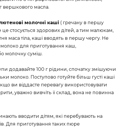
 г вершкового масла.
лютенові молочні каші
( гречану в першу
е це стосується здорових дітей, а тим малюкам,
ня маса тіла, каші вводять в першу чергу. Не
 молоко для приготування каш,
бо молочну суміш.
крупи додавайте 100 г рідини, спочатку змішуючи
ьки молоко. Поступово готуйте більш густі каші
Якщо ви віддасте перевагу використовувати
арити, уважно вивчіть її склад, вона не повинна
очинають вводити дітям, які перебувають на
ів. Для приготування таких пюре