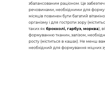
збалансованим раціоном. Це забезпе
речовинами, необхідними для формува
місяців повинен бути багатий вітамін
організму і для гостроти зору (містить
таких як
брокколі, гарбуз, морква
), 
формуванню тканин, залізом, необхід
росту (міститься в кашах). Не менш ва
необхідний для формування міцних зуб