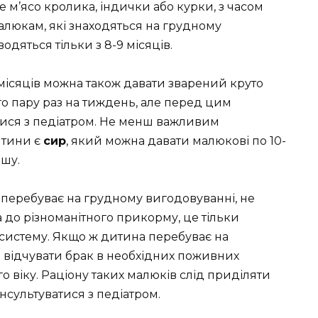
е м’ясо кролика, індички або курки, з часом
алюкам, які знаходяться на грудному
одяться тільки з 8-9 місяців.
місяців можна також давати зварений круто
го пару раз на тиждень, але перед цим
тися з педіатром. Не менш важливим
итини є
сир
, який можна давати малюкові по 10-
ашу.
перебуває на грудному вигодовуванні, не
 до різноманітного прикорму, це тільки
систему. Якщо ж дитина перебуває на
е відчувати брак в необхідних поживних
о віку. Раціону таких малюків слід приділяти
онсультуватися з педіатром.