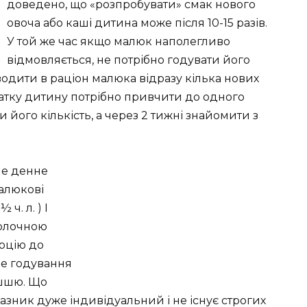
доведено, що «розпробувати» смак нового
овоча або каші дитина може після 10-15 разів.
У той же час якщо малюк наполегливо
відмовляється, не потрібно годувати його
одити в раціон малюка відразу кілька нових
чатку дитину потрібно привчити до одного
 його кількість, а через 2 тижні знайомити з
не денне
алюкові
ч. л. ) І
олочною
орцію до
це годування
ішшю. Що
казник дуже індивідуальний і не існує строгих