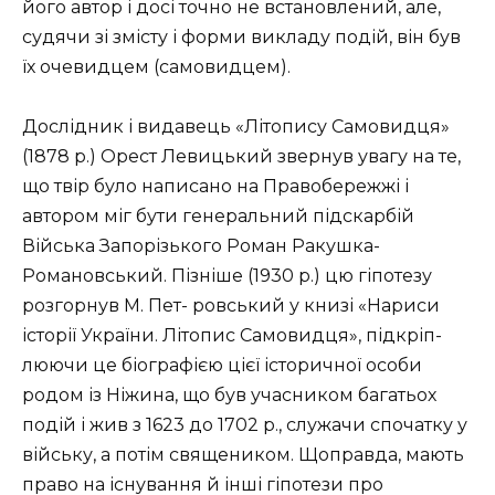
його автор і досі точно не встановлений, але,
судячи зі змісту і форми викладу подій, він був
їх очевидцем (самовидцем).
Дослідник і видавець «Літопису Самовидця»
(1878 р.) Орест Левицький звернув увагу на те,
що твір було написано на Правобережжі і
автором міг бути генеральний підскарбій
Війська Запорізького Роман Ракушка-
Романовський. Пізніше (1930 р.) цю гіпотезу
розгорнув М. Пет- ровський у книзі «Нариси
історії України. Літопис Самовидця», підкріп­
люючи це біографією цієї історичної особи
родом із Ніжина, що був учасником багатьох
подій і жив з 1623 до 1702 р., служачи спочатку у
війську, а потім священиком. Щоправда, мають
право на існування й інші гіпотези про