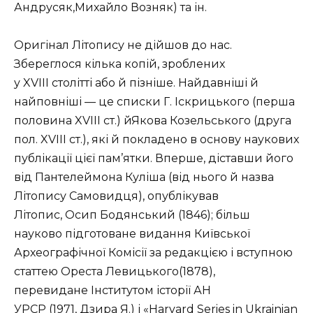
Андрусяк,Михайло Возняк) та ін.
Оригінал Літопису не дійшов до нас.
Збереглося кілька копій, зроблених
у XVIII столітті або й пізніше. Найдавніші й
найповніші — це списки Г. Іскрицького (перша
половина XVIII ст.) йЯкова Козельського (друга
пол. XVIII ст.), які й покладено в основу наукових
публікації цієї пам’ятки. Вперше, діставши його
від Пантелеймона Куліша (від нього й назва
Літопису Самовидця), опублікував
Літопис, Осип Бодянський (1846); більш
науково підготоване видання Київської
Археографічної Комісії за редакцією і вступною
статтею Ореста Левицького(1878),
перевидане Інститутом історії АН
УРСР (1971, Дзира Я.) і «Harvard Series in Ukrainian