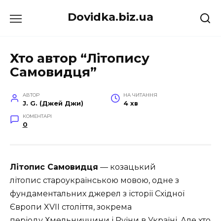
Перейти
Dovidka.biz.ua
до
вмісту
Хто автор “Літопису
Самовидця”
АВТОР
НА ЧИТАННЯ
J. G. (Джей Джи)
4 хв
КОМЕНТАРІ
0
Літопис Самовидця
— козацький
літопис староукраїнською мовою, одне з
фундаментальних джерел з історії Східної
Європи XVII століття, зокрема
періоду Хмельниччини і Руїни в Україні. Але хто