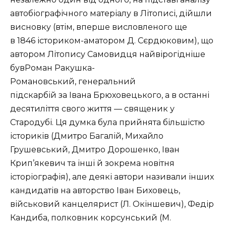
автобіографічного матеріалу в Літописі, дійшли
висновку (втім, вперше висловленого ще
в 1846 істориком-аматором Д. Сєрдюковим), що
автором Літопису Самовидця найвірогідніше
бувРоман Ракушка-
Романовський, генеральний
підскарбій за Івана Брюховецького, а в останні
десятиліття свого життя — священик у
Стародубі. Ця думка була прийнята більшістю
істориків (Дмитро Багалій, Михайло
Грушевський, Дмитро Дорошенко, Іван
Крип’якевич та інші й зокрема новітня
історіографія), але деякі автори називали інших
кандидатів на авторство Іван Биховець,
військовий канцелярист (Л. Окіншевич), Федір
Кандиба, полковник корсунський (М.