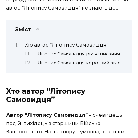
автор “Літопису Самовидця” не знають досі.
Зміст
Хто автор “Літопису Самовидця”
Літопис Самовидця рік написання
Літопис Самовидця короткий зміст
Хто автор “Літопису
Самовидця”
Автор “Літопису Самовидця”
– очевидець
подій, вихідець з старшини Війська
Запорозького. Назва твору – умовна, оскільки