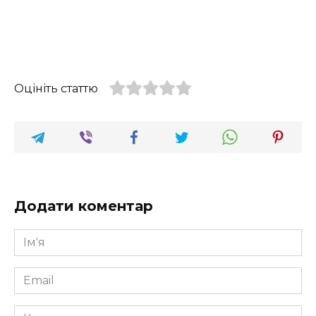
Оцініть статтю
Додати коментар
Ім'я
*
Email
*
Коментар