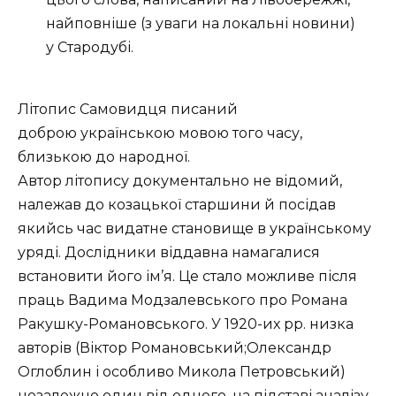
найповніше (з уваги на локальні новини)
у Стародубі.
Літопис Самовидця писаний
доброю українською мовою того часу,
близькою до народної.
Автор літопису документально не відомий,
належав до козацької старшини й посідав
якийсь час видатне становище в українському
уряді. Дослідники віддавна намагалися
встановити його ім’я. Це стало можливе після
праць Вадима Модзалевського про Романа
Ракушку-Романовського. У 1920-их pp. низка
авторів (Віктор Романовський;Олександр
Оглоблин і особливо Микола Петровський)
незалежно один від одного, на підставі аналізу