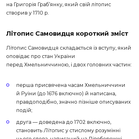
на Григорія Граб’янку, який свій літопис
створив у 1710 р.
Літопис Самовидця короткий зміст
Літопис Самовидця складається із вступу, який
оповідає про стан України
перед Хмельниччиною, і двох головних частин:
перша присвячена часам Хмельниччини
й Руїни (до 1676 включно) й написана,
правдоподібно, значно пізніше описуваних
подій;
друга — доведена до 1702 включно,
становить
Літопис
у стислому розумінні
цього слова, написаний на Лівобережжі,