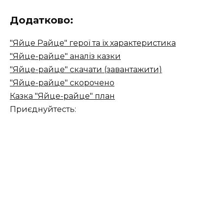
Додатково:
"Яйце Райце" герої та їх характеристика
"Яйце-райце" аналіз казки
"Яйце-райце" скачати (завантажити)
"Яйце-райце" скорочено
Казка "Яйце-райце" план
Приєднуйтесть: