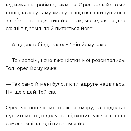
ну, нема що робити, таки сів. Орел знов його як
поніс, та аж у саму хмару, а звідтіль скинув його
з себе — та підхопив його так, може, як на два
сажні від землі, та й питається його:
— А що, як тобі здавалось? Він йому каже:
— Так зовсім, наче вже кістки мої розсипались.
Тоді орел йому каже:
— Так само й мені було, як ти вдруге націлявсь.
Ну, ще сідай. Той сів.
Орел як понесе його аж за хмару, та звідтіль і
пустив його додолу, та підхопив уже аж коло
самої землі, та тоді питається його: