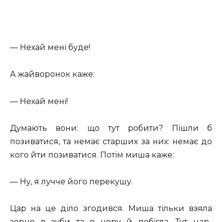
— Нехай мені буде!
А жайворонок каже:
— Нехай мені!
Думають вони: що тут робити? Пішли б
позиватися, та немає старших за них: немає до
кого йти позиватися. Потім миша каже:
— Ну, я лучче його перекушу.
Цар на це діло згодився. Миша тільки взяла
зерно в зуби та в нору й побігла. Тут цар-