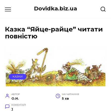
Перейти
Dovidka.biz.ua
до
вмісту
Казка “Яйце-райце” читати
повністю
КАЗКИ
АВТОР
НА ЧИТАННЯ
O.H.
5 хв
КОМЕНТАРІ
1