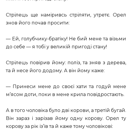
Стрілець ще наміривсь стріляти, утретє. Орел
знов його почав просити:
— Ей, голубчику-братіку! Не бий мене та візьми
до себе — я тобі у великій пригоді стану!
Стрілець повірив йому: поліз, та зняв з дерева,
та й несе його додому. А він йому каже:
— Принеси мене до своєї хати та годуй мене
м’ясом доти, поки в мене крила повідростають.
А в того чоловіка було дві корови, а третій бугай.
Він зараз і зарізав йому одну корову. Орел ту
корову за рік із’їв та й каже тому чоловікові: