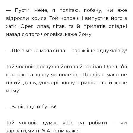
— Пусти мене, я політаю, побачу, чи вже
відросли крила. Той чоловік і випустив його з
хати. Орел літав, літав, та й прилетів опівдні
назад до того чоловіка, каже йому:
— Ще в мене мала сила — заріж іще одну ялівку!
Той чоловік послухав його та й зарізав. Орел із’їв
її за рік. Та знову як полетів… Пролітав мало не
цілий день, увечері знову прилітає та й каже
йому:
— Заріж іще й бугая!
Той чоловік думає: «Що тут робити — чи
зарізати, чи ні?» А потім каже: