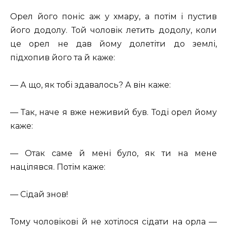
Орел його поніс аж у хмару, а потім і пустив
його додолу. Той чоловік летить додолу, коли
це орел не дав йому долетіти до землі,
підхопив його та й каже:
— А що, як тобі здавалось? А він каже:
— Так, наче я вже неживий був. Тоді орел йому
каже:
— Отак саме й мені було, як ти на мене
націлявся. Потім каже:
— Сідай знов!
Тому чоловікові й не хотілося сідати на орла —