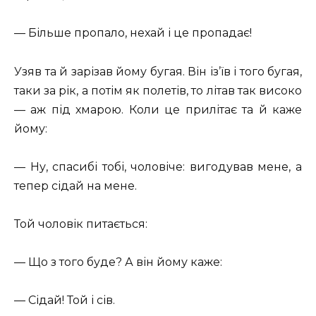
— Більше пропало, нехай і це пропадає!
Узяв та й зарізав йому бугая. Він із’їв і того бугая,
таки за рік, а потім як полетів, то літав так високо
— аж під хмарою. Коли це прилітає та й каже
йому:
— Ну, спасибі тобі, чоловіче: вигодував мене, а
тепер сідай на мене.
Той чоловік питається:
— Що з того буде? А він йому каже:
— Сідай! Той і сів.