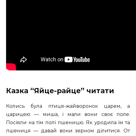
Казка “Яйце-райце” читати
Колись була птиця-жайворонок царем, а
царицею — миша, і мали вони своє поле.
Посіяли на тім полі пшеницю. Як уродила їм та
пшениця — давай вони зерном ділитися. От