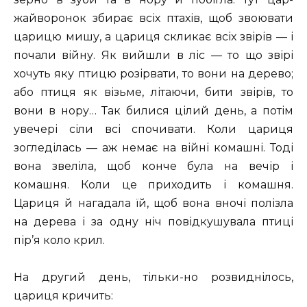
жайворонок збирає всіх птахів, щоб звоювати
царицю мишу, а цариця скликає всіх звірів — і
почали війну. Як вийшли в ліс — то що звірі
хочуть яку птицю розірвати, то вони на дерево;
або птиця як візьме, літаючи, бити звірів, то
вони в нору… Так билися цілий день, а потім
увечері сіли всі спочивати. Коли цариця
зогледілась — аж немає на війні комашні. Тоді
вона звеліла, щоб конче була на вечір і
комашня. Коли це приходить і комашня.
Цариця й нагадала їй, щоб вона вночі полізла
на дерева і за одну ніч повідкушувала птиці
пір’я коло крил.
На другий день, тільки-но розвиднілось,
цариця кричить: