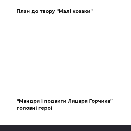
План до твору “Малі козаки”
“Мандри і подвиги Лицаря Горчика”
головні герої