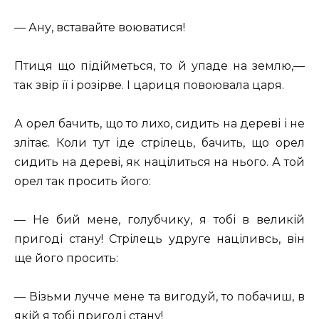
— Ану, вставайте воюватися!
Птиця що підійметься, то й упаде на землю,—
так звір її і розірве. І цариця повоювала царя.
А орел бачить, що то лихо, сидить на дереві і не
злітає. Коли тут іде стрілець, бачить, що орел
сидить на дереві, як націлиться на нього. А той
орел так просить його:
— Не бий мене, голубчику, я тобі в великій
пригоді стану! Стрілець удруге націливсь, він
ще його просить:
— Візьми лучче мене та вигодуй, то побачиш, в
якій я тобі пригоді стану!