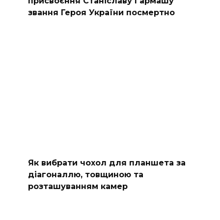
присвоєння Станіславу Гармашу
звання Героя України посмертно
Як вибрати чохол для планшета за
діагоналлю, товщиною та
розташуванням камер