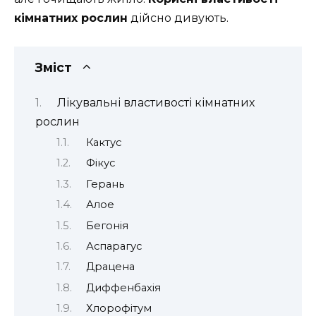
кімнатних рослин
дійсно дивують.
Зміст
Лікувальні властивості кімнатних
рослин
Кактус
Фікус
Герань
Алое
Бегонія
Аспарагус
Драцена
Диффенбахія
Хлорофітум