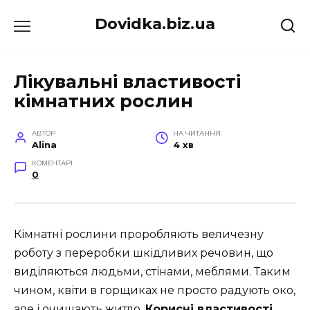
Перейти
Dovidka.biz.ua
до
вмісту
Лікувальні властивості
кімнатних рослин
АВТОР
НА ЧИТАННЯ
Alina
4 хв
КОМЕНТАРІ
0
Кімнатні рослини проробляють величезну
роботу з переробки шкідливих речовин, що
виділяються людьми, стінами, меблями. Таким
чином, квіти в горщиках не просто радують око,
але і очищають житло.
Корисні властивості