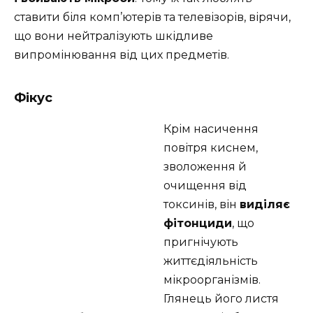
ставити біля комп’ютерів та телевізорів, вірячи,
що вони нейтралізують шкідливе
випромінювання від цих предметів.
Фікус
Крім насичення
повітря киснем,
зволоження й
очищення від
токсинів, він
виділяє
фітонциди
, що
пригнічують
життєдіяльність
мікроорганізмів.
Глянець його листя