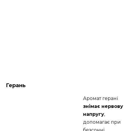
Герань
Аромат герані
знімає нервову
напругу
,
допомагає при
безсонні,