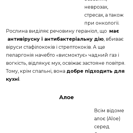
неврозах,
стресах, а також
при онкології.
Рослина виділяє речовину гераніол, що
має
антивірусну і антибактеріальну дію
, вбиває
віруси стафілококів і стрептококів. А ще
пеларгонія начебто «висмоктує» чадний газ і
вогкість, відлякує мух, освіжає застояне повітря.
Тому, крім спальні, вона
добре підходить для
кухні
.
Алое
В
сім відоме
алоє (Aloe)
серед