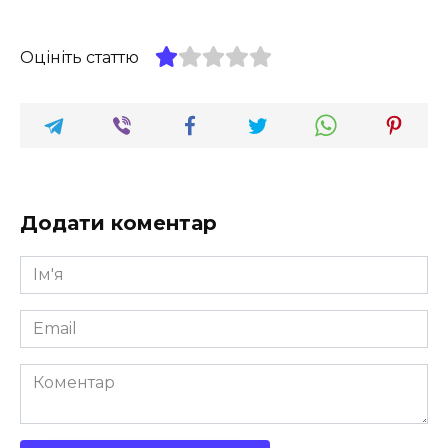
Оцініть статтю
Додати коментар
Ім'я
*
Email
*
Коментар