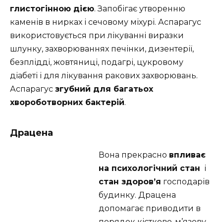
глистогінною дією
. Запобігає утворенню
каменів в нирках і сечовому міхурі. Аспарагус
використовується при лікуванні виразки
шлунку, захворюваннях печінки, дизентерії,
безплідді, жовтяниці, подагрі, цукровому
діабеті і для лікування ракових захворювань.
Аспарагус
згубний для багатьох
хвороботворних бактерій
.
Драцена
Вона прекрасно
впливає
на психологічний стан
і
стан здоров’я
господарів
будинку. Драцена
допомагає приводити в
порядок кістково-м’язову