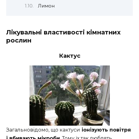
Лимон
Лікувальні властивості кімнатних
рослин
Кактус
Загальновідомо, що кактуси
іонізують повітря
і вбивають мікроби
. Тому їх так люблять