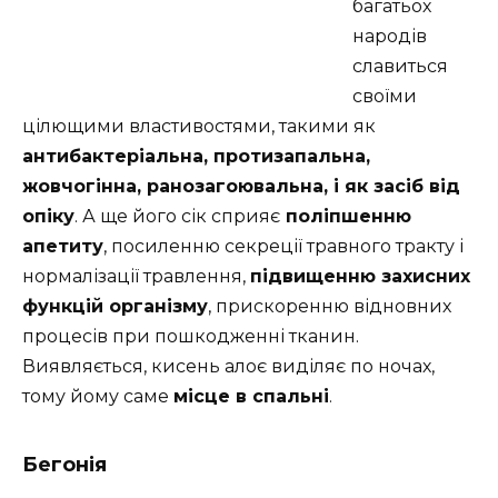
багатьох
народів
славиться
своїми
цілющими властивостями, такими як
антибактеріальна, протизапальна,
жовчогінна, ранозагоювальна, і як засіб від
опіку
. А ще його сік сприяє
поліпшенню
апетиту
, посиленню секреції травного тракту і
нормалізації травлення,
підвищенню захисних
функцій організму
, прискоренню відновних
процесів при пошкодженні тканин.
Виявляється, кисень алоє виділяє по ночах,
тому йому саме
місце в спальні
.
Бегонія