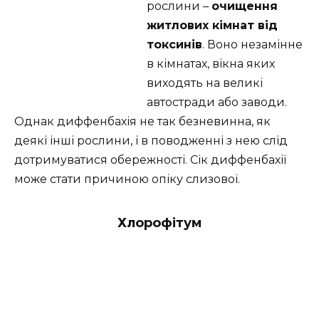
рослини –
очищення
житлових кімнат від
токсинів
. Воно незамінне
в кімнатах, вікна яких
виходять на великі
автостради або заводи.
Однак диффенбахія не так безневинна, як
деякі інші рослини, і в поводженні з нею слід
дотримуватися обережності. Сік диффенбахії
може стати причиною опіку слизової.
Хлорофітум