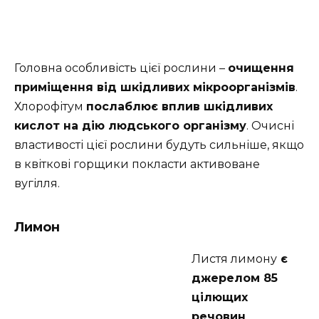
Головна особливість цієї рослини –
очищення
приміщення від шкідливих мікроорганізмів
.
Хлорофітум
послаблює вплив шкідливих
кислот на дію людського організму
. Очисні
властивості цієї рослини будуть сильніше, якщо
в квіткові горщики покласти активоване
вугілля.
Лимон
Листя лимону
є
джерелом 85
цілющих
речовин
,