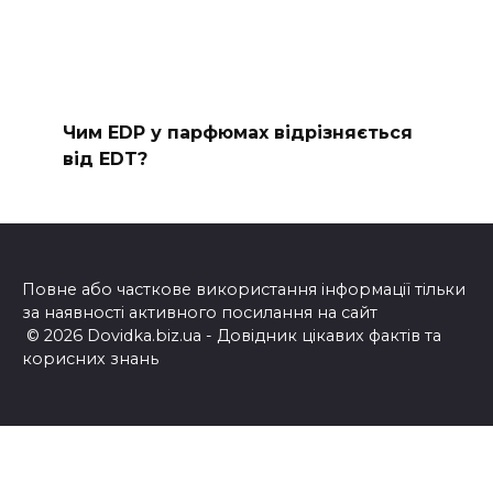
Чим EDP у парфюмах відрізняється
від EDT?
Повне або часткове використання інформації тільки
за наявності активного посилання на сайт
© 2026 Dovidka.biz.ua - Довідник цікавих фактів та
корисних знань