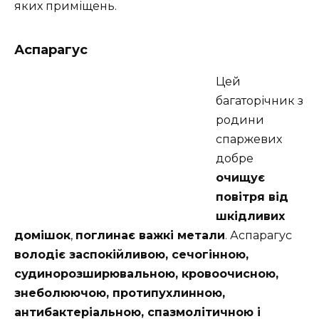
яких приміщень.
Аспарагус
Цей
багаторічник з
родини
спаржевих
добре
очищує
повітря від
шкідливих
домішок
,
поглинає важкі метали
. Аспарагус
володіє заспокійливою, сечогінною,
судинорозширювальною, кровоочисною,
знеболюючою, протипухлинною,
антибактеріальною, спазмолітичною і