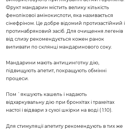
Фрукт мандарин містить велику кількість
фенолікової амінокислоти, яка називається
сінефріном. Це добре відомий протизастійний і
протинабряковий засіб. Для очищення легенів
від слизу рекомендується кожен ранок
випивати по склянці мандаринового соку.
Мандарини мають антицинготну дію,
підвищують апетит, покращують обмінні
процеси.
Пом `якшують кашель і надають
відхаркувальну дію при бронхітах і трахеїтах
настої і відвари з сухої шкірки на воді ( 1:10).
Для стимуляції апетиту рекомендують в тих же