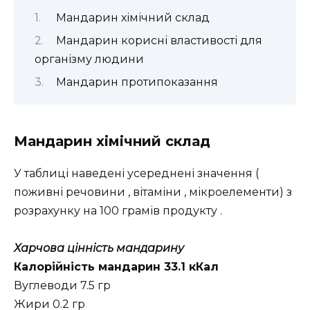
Мандарин хімічний склад
Мандарин корисні властивості для
організму людини
Мандарин протипоказання
Мандарин хімічний склад
У таблиці наведені усереднені значення (
поживні речовини , вітаміни , мікроелементи) з
розрахунку на 100 грамів продукту .
Харчова цінність мандарину
Калорійність мандарин 33.1 кКал
Вуглеводи 7.5 гр
Жири 0.2 гр