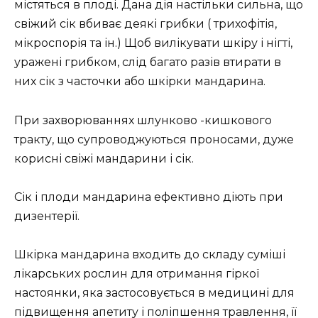
містяться в плоді. Дана дія настільки сильна, що
свіжий сік вбиває деякі грибки ( трихофітія,
мікроспорія та ін.) Щоб вилікувати шкіру і нігті,
уражені грибком, слід багато разів втирати в
них сік з часточки або шкірки мандарина.
При захворюваннях шлунково -кишкового
тракту, що супроводжуються проносами, дуже
корисні свіжі мандарини і сік.
Сік і плоди мандарина ефективно діють при
дизентерії.
Шкірка мандарина входить до складу суміші
лікарських рослин для отримання гіркої
настоянки, яка застосовується в медицині для
підвищення апетиту і поліпшення травлення, її