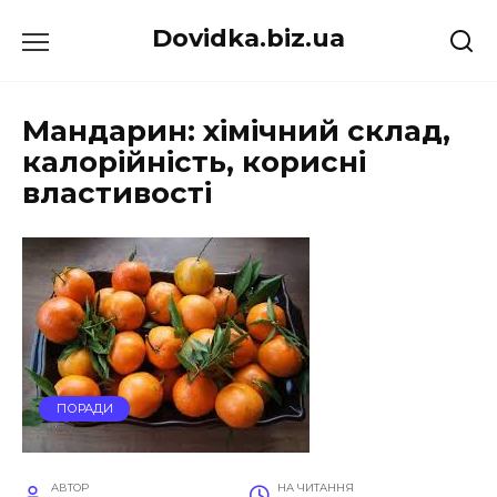
Перейти
Dovidka.biz.ua
до
вмісту
Мандарин: хімічний склад,
калорійність, корисні
властивості
ПОРАДИ
АВТОР
НА ЧИТАННЯ