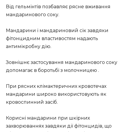
Від гельмінтів позбавляє рясне вживання
мандаринового соку.
Мандарини і мандариновий сік завдяки
фітонцидним властивостям надають
антимікробну дію.
Зовнішнє застосування мандаринового соку
допомагає в боротьбі з молочницею .
При рясних клімактеричних кровотечах
мандарини широко використовують як
кровоспинний засіб.
Корисні мандарини при шкірних
захворюваннях завдяки дії фітонцидів, що