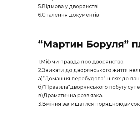
5.Відмова у дворянстві
6.Спалення документів
“Мартин Боруля” п
1.Міф чи правда про дворянство.
2.Звикати до дворянського життя нел
а)”Домашня перебудова”-шлях до панів
б)”Правила”дворянського побуту супе
в)Драматична розв’язка.
3.Вміння залишатися порядною,вис