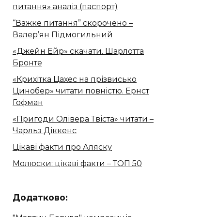
питання» аналіз (паспорт)
“Важке питання” скорочено –
Валер’ян Підмогильний
«Джейн Ейр» скачати. Шарлотта
Бронте
«Крихітка Цахес на прізвисько
Цинобер» читати повністю. Ернст
Гофман
«Пригоди Олівера Твіста» читати –
Чарльз Діккенс
Цікаві факти про Аляску
Молюски: цікаві факти – ТОП 50
Додатково: