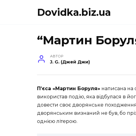
Перейти
Dovidka.biz.ua
до
вмісту
“Мартин Борул
АВТОР
J. G. (Джей Джи)
П’єса «Мартин Боруля»
написана на о
використав подію, яка відбулася в йо
довести своє дворянське походження.
дворянським визнаний не був, бо пріз
однією літерою.