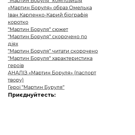
"Мартин Боруля" композиція
«Мартин Боруля» образ Омелька
Іван Карпенко-Карий біографія
коротко
"Мартин Боруля" сюжет
"Мартин Боруля" скорочено по
діях
"Мартин Боруля" читати скорочено
"Мартин Боруля" характеристика
героїв
АНАЛІЗ «Мартин Боруля» (паспорт
твору)
Герої "Мартин Буруля"
Приєднуйтесть: