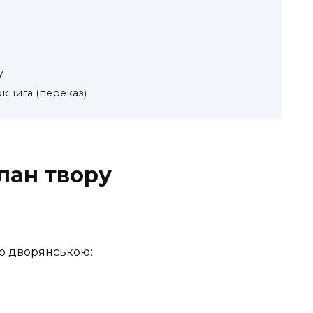
у
книга (переказ)
лан твору
*ю дворянською:
в