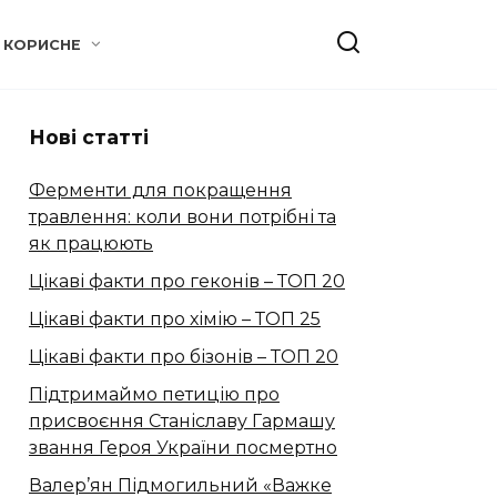
КОРИСНЕ
Нові статті
Ферменти для покращення
травлення: коли вони потрібні та
як працюють
Цікаві факти про геконів – ТОП 20
Цікаві факти про хімію – ТОП 25
Цікаві факти про бізонів – ТОП 20
Підтримаймо петицію про
присвоєння Станіславу Гармашу
звання Героя України посмертно
Валер’ян Підмогильний «Важке