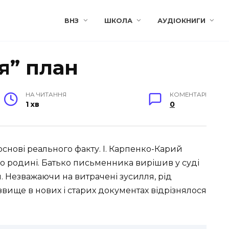
ВНЗ
ШКОЛА
АУДІОКНИГИ
я” план
НА ЧИТАННЯ
КОМЕНТАРІ
1 хв
0
снові реального факту. І. Карпенко-Карий
го родині. Батько письменника вирішив у суді
 Незважаючи на витрачені зусилля, рід
вище в нових і старих документах відрізнялося