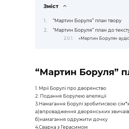
Зміст
“Мартин Боруля” план твору
“Мартин Боруля” план до текст
«Мартин Боруля» аудіо
“Мартин Боруля” п
1. Мрії Борулі про дворянство
2. Подання Борулею апеляції
3.Намагання Борулі зробитисвою сім
а)впровадження дворянських звичаї
б)намагання одружити дочку
4.Сварка з Герасимом