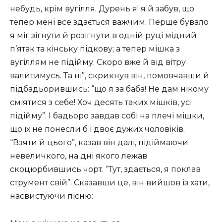
небудь, крім вугілля. Дурень я! я й забув, що
тепер мені все здається важчим. Перше бувало
я міг зігнути й розігнути в одній руці мідний
п’ятак та кінську підкову; а тепер мішка з
вугіллям не підійму. Скоро вже й від вітру
валитимусь. Та ні”, скрикнув він, помовчавши й
підбадьорившись: “що я за баба! Не дам нікому
сміятися з себе! Хоч десять таких мішків, усі
підійму”. І бадьоро завдав собі на плечі мішки,
що їх не понесли б і двоє дужих чоловіків.
“Взяти й цього”, казав він далі, підіймаючи
невеличкого, на дні якого лежав
скоцюрбившись чорт. “Тут, здається, я поклав
струмент свій”. Сказавши це, він вийшов із хати,
насвистуючи пісню: