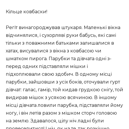
Кільце ковбаски!
Регіт винагороджував штукаря. Маленькі вікна
відчинялися, і сухорляві руки бабусь, які самі
тільки з поважними батьками залишалися в
хатах, висувалися з вікна з ковбасою чи
шматком пирога. Парубки та дівчата одні з-
перед одних підставляли мішки і
підхоплювали свою здобич. В одному місці
парубки, зайшовши з усіх боків, оточували гурт
дівчат: галас, гамір, той кидав грудкою снігу, той
видирав мішок з усякою всячиною. В іншому
місці дівчата ловили парубка, підставляли йому
ногу, і він летів разом з мішком сторч головою
на землю. Здавалося, цілу ніч ладні були
провеселитися! І ніч, як на те, так розкішно