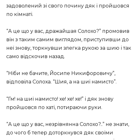
задоволений зі свого почину дяк і пройшовся
по кімнаті.
“А це що у вас, дражайшая Солохо?” промовив
він з таким самим виглядом, приступивши до
неї знову, торкнувши злегка рукою за шию і так
само відскочив назад.
“Ніби не бачите, Йосипе Никифоровичу”,
відповіла Солоха. “Шия, а на шиї намисто”.
“Гм! на шиї намисто! хе! хе! хе!” і дяк знову
пройшовся по хаті, потираючи руки.
“А це що у вас, незрівнянна Солохо?..” не знати,
до чого б тепер доторкнувся дяк своїми