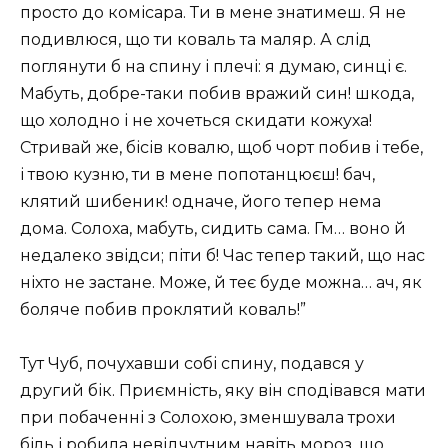
просто до комісара. Ти в мене знатимеш. Я не
подивлюся, що ти коваль та маляр. А слід
поглянути б на спину і плечі: я думаю, синці є.
Мабуть, добре-таки побив вражий син! шкода,
що холодно і не хочеться скидати кожуха!
Стривай же, бісів ковалю, щоб чорт побив і тебе,
і твою кузню, ти в мене попотанцюєш! бач,
клятий шибеник! одначе, його тепер нема
дома. Солоха, мабуть, сидить сама. Гм… воно й
недалеко звідси; піти б! Час тепер такий, що нас
ніхто не застане. Може, й теє буде можна… ач, як
боляче побив проклятий коваль!”
Тут Чуб, почухавши собі спину, подався у
другий бік. Приємність, яку він сподівався мати
при побаченні з Солохою, зменшувала трохи
біль і робила невідчутним навіть мороз, що