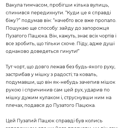
Вакула тимчасом, пробігши кілька вулиць,
спинився передихнути. “Куди це я справді
біжу?” подумав він: “начебто все вже пропало.
Пошукаю ще способу: зайду до запорожця
Пузатого Пацюка. Він, кажуть, знає всіх чортів і
все зробить, що тільки схоче. Піду, адже душі
однаково доведеться гинути!”
Тут чорт, що довго лежав без будь-якого руху,
застрибав у мішку з радості; та коваль,
подумавши, що він як-небудь зачепив мішок
рукою і спричинив сам цей рух, ударив по
мішку дужим кулаком і, струснувши ним на
плечах, подався до Пузатого Пацюка.
Цей Пузатий Пацюк справді був колись