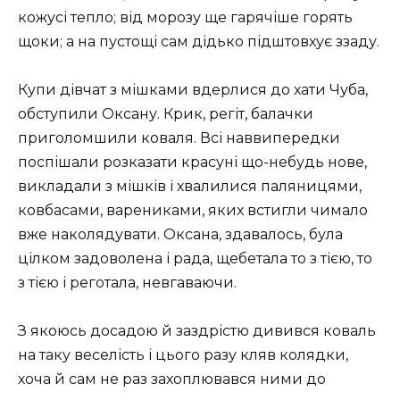
кожусі тепло; від морозу ще гарячіше горять
щоки; а на пустощі сам дідько підштовхує ззаду.
Купи дівчат з мішками вдерлися до хати Чуба,
обступили Оксану. Крик, регіт, балачки
приголомшили коваля. Всі наввипередки
поспішали розказати красуні що-небудь нове,
викладали з мішків і хвалилися паляницями,
ковбасами, варениками, яких встигли чимало
вже наколядувати. Оксана, здавалось, була
цілком задоволена і рада, щебетала то з тією, то
з тією і реготала, невгаваючи.
З якоюсь досадою й заздрістю дивився коваль
на таку веселість і цього разу кляв колядки,
хоча й сам не раз захоплювався ними до