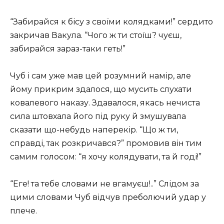
“Забирайся к бісу з своїми колядками!” сердито
закричав Вакула. “Чого ж ти стоїш? чуєш,
забирайся зараз-таки геть!”
Чуб і сам уже мав цей розумний намір, але
йому прикрим здалося, що мусить слухати
ковалевого наказу. Здавалося, якась нечиста
сила штовхала його під руку й змушувала
сказати що-небудь наперекір. “Що ж ти,
справді, так розкричався?” промовив він тим
самим голосом: “я хочу колядувати, та й годі!”
“Еге! та тебе словами не вгамуєш!..” Слідом за
цими словами Чуб відчув преболючий удар у
плече.