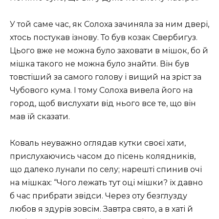
У той саме час, як Солоха зачиняла за ним двері,
хтось постукав ізнову. То був козак Свербигуз.
Цього вже не можна було заховати в мішок, бо й
мішка такого не можна було знайти. Він був
товстіший за самого голову і вищий на зріст за
Чубового кума. І тому Солоха вивела його на
город, щоб вислухати від нього все те, що він
мав їй сказати.
Коваль неуважно оглядав кутки своєї хати,
прислухаючись часом до пісень колядників,
що далеко лунали по селу; нарешті спинив очі
на мішках: “Чого лежать тут оці мішки? їх давно
б час прибрати звідси. Через оту безглузду
любов я здурів зовсім. Завтра свято, а в хаті й