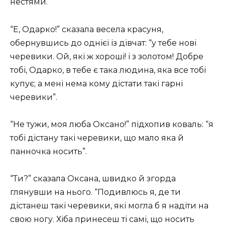
нестями.
“Е, Одарко!” сказала весела красуня,
обернувшись до однієї із дівчат: “у тебе нові
черевики. Ой, які ж хороші! і з золотом! Добре
тобі, Одарко, в тебе є така людина, яка все тобі
купує; а мені нема кому дістати такі гарні
черевики”.
“Не тужи, моя люба Оксано!” підхопив коваль: “я
тобі дістану такі черевики, що мало яка й
панночка носить”.
“Ти?” сказала Оксана, швидко й згорда
глянувши на нього. “Подивлюсь я, де ти
дістанеш такі черевики, які могла б я надіти на
свою ногу. Хіба принесеш ті самі, що носить