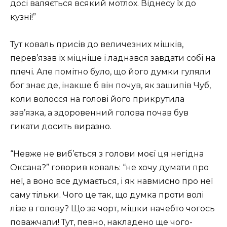
досі валяється всякий мотлох. Віднесу їх до
кузні!”
Тут коваль присів до величезних мішків,
перев’язав їх міцніше і ладнався завдати собі на
плечі. Але помітно було, що його думки гуляли
бог знає де, інакше б він почув, як зашипів Чуб,
коли волосся на голові його прикрутила
зав’язка, а здоровенний голова почав був
гикати досить виразно.
“Невже не виб’ється з голови моєї ця негідна
Оксана?” говорив коваль: “не хочу думати про
неї, а воно все думається, і як навмисно про неї
саму тільки. Чого це так, що думка проти волі
лізе в голову? Що за чорт, мішки начебто чогось
поважчали! Тут, певно, накладено ще чого-