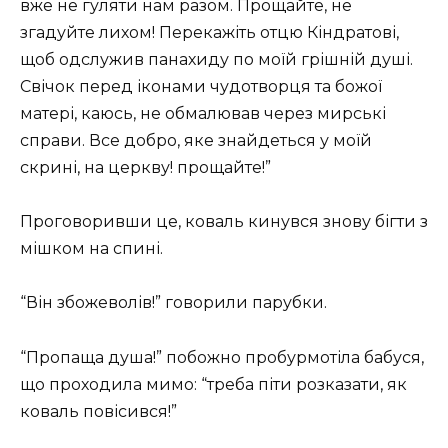
вже не гуляти нам разом. Прощайте, не
згадуйте лихом! Перекажіть отцю Кіндратові,
щоб одслужив панахиду по моїй грішній душі.
Свічок перед іконами чудотворця та божої
матері, каюсь, не обмалював через мирські
справи. Все добро, яке знайдеться у моїй
скрині, на церкву! прощайте!”
Проговоривши це, коваль кинувся знову бігти з
мішком на спині.
“Він збожеволів!” говорили парубки.
“Пропаща душа!” побожно пробурмотіла бабуся,
що проходила мимо: “треба піти розказати, як
коваль повісився!”