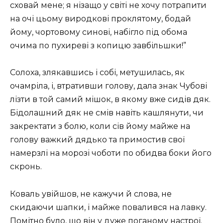
сховай мене; я нізащо у світі не хочу потрапити
на очі цьому виродкові проклятому, бодай
йому, чортовому синові, набігло під обома
очима по пухиреві з копицю завбільшки!”
Солоха, злякавшись і собі, метушилась, як
очамріла, і, втративши голову, дала знак Чубові
лізти в той самий мішок, в якому вже сидів дяк.
Бідолашний дяк не смів навіть кашлянути, чи
закректати з болю, коли сів йому майже на
голову важкий дядько та примостив свої
намерзлі на морозі чоботи по обидва боки його
скронь.
Коваль увійшов, не кажучи й слова, не
скидаючи шапки, і майже повалився на лавку.
Помітно було, що він у дуже поганому настрої.