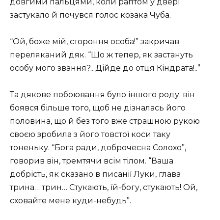
довгими пальцями, коли раптом у двері
застукало й почувся голос козака Чуба.
“Ой, боже мій, стороння особа!” закричав
переляканий дяк. “Що ж тепер, як застануть
особу мого звання?.. Дійде до отця Кіндрата!..”
Та дякове побоювання було іншого роду: він
боявся більше того, щоб не дізналась його
половина, що й без того вже страшною рукою
своєю зробила з його товстої коси таку
тоненьку. “Бога ради, доброчесна Солохо”,
говорив він, тремтячи всім тілом. “Ваша
добрість, як сказано в писанії Луки, глава
трина… трин… Стукають, їй-богу, стукають! Ой,
сховайте мене куди-небудь”.