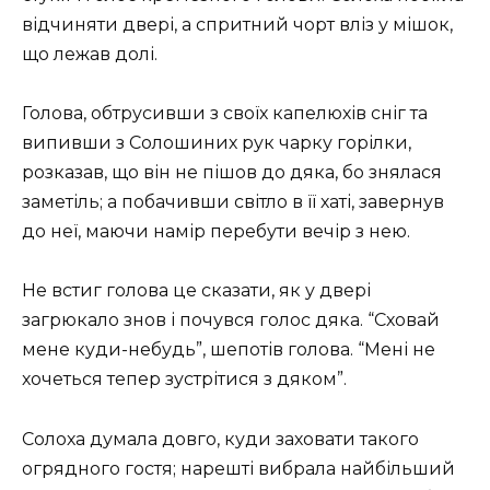
відчиняти двері, а спритний чорт вліз у мішок,
що лежав долі.
Голова, обтрусивши з своїх капелюхів сніг та
випивши з Солошиних рук чарку горілки,
розказав, що він не пішов до дяка, бо знялася
заметіль; а побачивши світло в її хаті, завернув
до неї, маючи намір перебути вечір з нею.
Не встиг голова це сказати, як у двері
загрюкало знов і почувся голос дяка. “Сховай
мене куди-небудь”, шепотів голова. “Мені не
хочеться тепер зустрітися з дяком”.
Солоха думала довго, куди заховати такого
огрядного гостя; нарешті вибрала найбільший