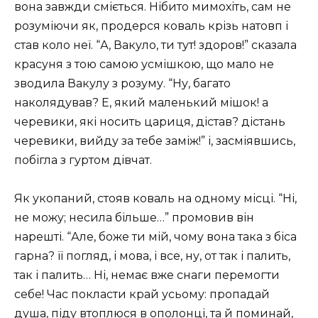
вона завжди сміється. Нібито мимохіть, сам не
розуміючи як, продерся коваль крізь натовп і
став коло неї. “А, Вакуло, ти тут! здоров!” сказала
красуня з тою самою усмішкою, що мало не
зводила Вакулу з розуму. “Ну, багато
наколядував? Е, який маленький мішок! а
черевики, які носить цариця, дістав? дістань
черевики, вийду за тебе заміж!” і, засміявшись,
побігла з гуртом дівчат.
Як укопаний, стояв коваль на одному місці. “Ні,
не можу; несила більше…” промовив він
нарешті. “Але, боже ти мій, чому вона така з біса
гарна? її погляд, і мова, і все, ну, от так і палить,
так і палить… Ні, немає вже снаги перемогти
себе! Час покласти край усьому: пропадай
душа, піду втоплюся в ополонці, та й поминай,