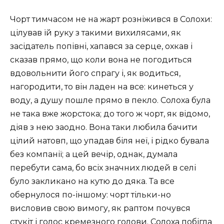
Чорт тимчасом не на жарт розніжився в Солохи:
цілував їй руку з такими вихилясами, як
засідатель попівні, хапався за серце, охкав і
сказав прямо, що коли вона не погодиться
вдовольнити його спрагу і, як водиться,
нагородити, то він ладен на все: кинеться у
воду, а душу пошле прямо в пекло. Солоха була
не така вже жорстока; до того ж чорт, як відомо,
діяв з нею заодно. Вона таки любила бачити
цілий натовп, що упадав біля неї, і рідко бувала
без компанії; а цей вечір, однак, думала
перебути сама, бо всіх значних людей в селі
було закликано на кутю до дяка. Та все
обернулося по-іншому: чорт тільки-но
висловив свою вимогу, як раптом почувся
стукіт і голос кремезного голови. Солоха побігла