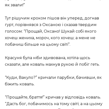
як звали!”
Тут рішучим кроком пішов він уперед, догнав
гурт, порівнявся з Оксаною і сказав твердим
голосом: “Прощай, Оксано! Шукай собі якого
хочеш жениха, мороч, кого хочеш; а мене не
побачиш більше на цьому світі”.
Красуня була ніби здивована, хотіла щось
сказати, але коваль махнув рукою й побіг геть.
“Куди, Вакуло?” кричали парубки, бачивши, як
біжить коваль.
“Прощайте, браття!” кричав у відповідь коваль.
“Дасть бог, побачимось на тому світі; а на цьому