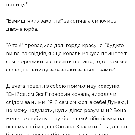
цариця”.
“Бачиш, яких захотіла!” закричала сміючись
дівоча юрба.
“А так!” провадила далі горда красуня: “будьте
ви всі за свідків, якщо коваль Вакула принесе ті
самі черевики, які носить цариця, то, от вам моє
слово, що вийду зараз-таки за нього заміж”.
Дівчата повели з собою примхливу красуню.
“Смійся, смійся!” говорив коваль, виходячи
слідом за ними. “Я й сам сміюся із себе! Думаю, і
не можу надумати, куди дівся розум мій? Вона
мене не любить — ну, бог з нею! ніби тільки на
всьому світі й є, що Оксана. Хвалити бога, дівчат
багато є хороших і без неї на селі. Та й що