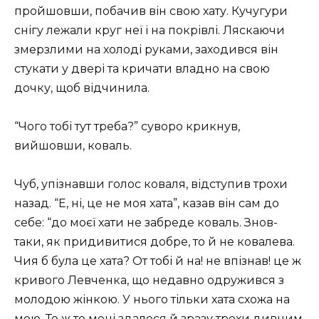
пройшовши, побачив він свою хату. Кучугури
снігу лежали круг неї і на покрівлі. Ляскаючи
змерзлими на холоді руками, заходився він
стукати у двері та кричати владно на свою
дочку, щоб відчинила.
“Чого тобі тут треба?” суворо крикнув,
вийшовши, коваль.
Чуб, упізнавши голос коваля, відступив трохи
назад. “Е, ні, це не моя хата”, казав він сам до
себе: “до моєї хати не забреде коваль. Знов-
таки, як придивитися добре, то й не ковалева.
Чия б була це хата? От тобі й на! не впізнав! це ж
кривого Левченка, що недавно одружився з
молодою жінкою. У нього тільки хата схожа на
мою. То ж то мені здалося й зразу трохи дивним,