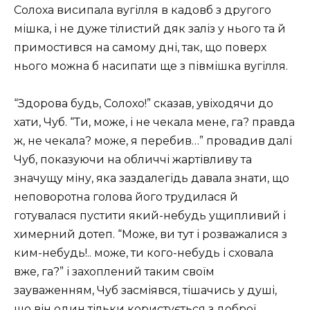
Солоха висипала вугілля в кадовб з другого
мішка, і не дуже тілистий дяк заліз у нього та й
примостився на самому дні, так, що поверх
нього можна б насипати ще з півмішка вугілля.
“Здорова будь, Солохо!” сказав, увіходячи до
хати, Чуб. “Ти, може, і не чекала мене, га? правда
ж, не чекала? може, я перебив…” провадив далі
Чуб, показуючи на обличчі жартівливу та
значущу міну, яка заздалегідь давала знати, що
неповоротна голова його трудилася й
готувалася пустити який-небудь ущипливий і
химерний дотеп. “Може, ви тут і розважалися з
ким-небудь!.. може, ти кого-небудь і сховала
вже, га?” і захоплений таким своїм
зауваженням, Чуб засміявся, тішачись у душі,
що він один тільки користується з доброї