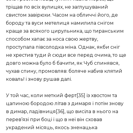
тріщав по всіх вулицях, не заглушуваний
свистом завірюхи. Часом на обличчі його, де
бороду та вуси метелиця намилила снігом
краще за всякого цирульника, що тиранським
способом хапає за носа свою жертву,
проступала півсолодка міна. Однак, якби сніг
не хрестив туди й сюди все перед очима, то ще
довго можна було б бачити, як Чуб спинявся,
чухав спину, промовляв: боляче набив клятий
коваль! і знову рушав далі.
У той час, коли меткий ферт[35] із хвостом та
цапиною бородою літав з димаря і потім знову
в димар, ладівниця[36], що висіла в нього на
перев’язі при боці і що в неї він сховав
украдений місяць, якось зненацька