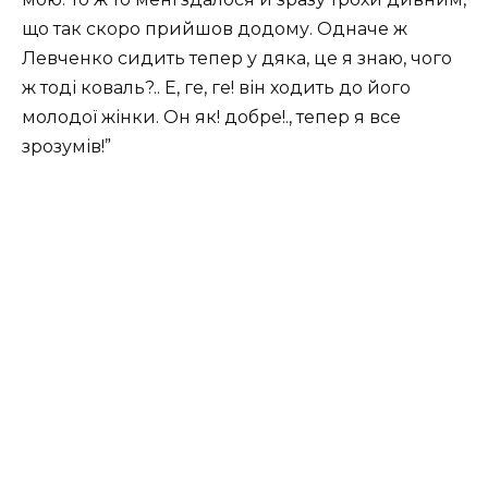
що так скоро прийшов додому. Одначе ж
Левченко сидить тепер у дяка, це я знаю, чого
ж тоді коваль?.. Е, ге, ге! він ходить до його
молодої жінки. Он як! добре!., тепер я все
зрозумів!”