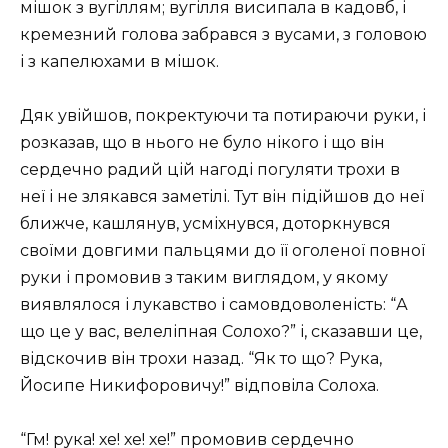
мішок з вугіллям; вугілля висипала в кадовб, і
кремезний голова забрався з вусами, з головою
і з капелюхами в мішок.
Дяк увійшов, покректуючи та потираючи руки, і
розказав, що в нього не було нікого і що він
сердечно радий цій нагоді погуляти трохи в
неї і не злякався заметілі. Тут він підійшов до неї
ближче, кашлянув, усміхнувся, доторкнувся
своїми довгими пальцями до її оголеної повної
руки і промовив з таким виглядом, у якому
виявлялося і лукавство і самовдоволеність: “А
що це у вас, велеліпная Солохо?” і, сказавши це,
відскочив він трохи назад. “Як то що? Рука,
Йосипе Никифоровичу!” відповіла Солоха.
“Гм! рука! хе! хе! хе!” промовив сердечно