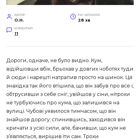
АВТОР
НА ЧИТАННЯ
O.H.
28 хв
КОМЕНТАРІ
11
Дороги, одначе, не було видно. Кум,
відійшовши вбік, брьохав у довгих чоботях туди
й сюди і нарешті натрапив просто на шинок. Ця
знахідка так його втішила, що він забув про все і,
обтрусивши з себе сніг, увійшов у сіни, нітрохи
не турбуючись про кума, що залишився на
вулиці. Чубові уявилося тимчасом, що він
знайшов дорогу; спинившись, заходився він
кричати з усієї сили, але, бачивши, що кум не
з’являється, вирішив іти сам. Трохи