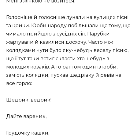
Мені з жінкою не возиться.
Голосніше й голосніше лунали на вулицях пісні
та крики. Юрби народу побільшали ще тому, що
чимало прийшло з сусідніх сіл. Парубки
жартували й казилися досхочу. Часто між
колядками чути було яку-небудь веселу пісню,
що її тут-таки встиг скласти хто-небудь з
молодих козаків. А то раптом один із юрби,
замість колядки, пускав щедрівку й ревів на
все горло:
Щедрик, ведрик!
Дайте вареник,
Грудочку кашки,