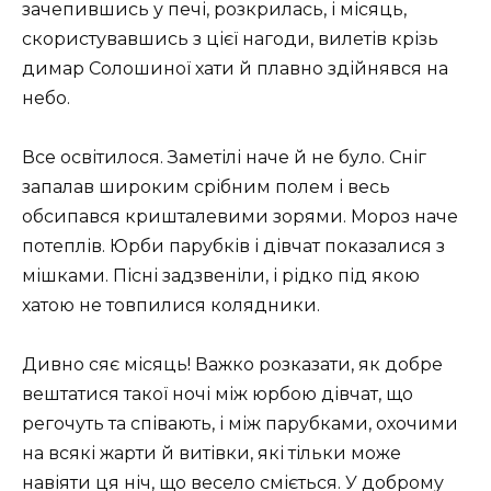
зачепившись у печі, розкрилась, і місяць,
скористувавшись з цієї нагоди, вилетів крізь
димар Солошиної хати й плавно здійнявся на
небо.
Все освітилося. Заметілі наче й не було. Сніг
запалав широким срібним полем і весь
обсипався кришталевими зорями. Мороз наче
потеплів. Юрби парубків і дівчат показалися з
мішками. Пісні задзвеніли, і рідко під якою
хатою не товпилися колядники.
Дивно сяє місяць! Важко розказати, як добре
вештатися такої ночі між юрбою дівчат, що
регочуть та співають, і між парубками, охочими
на всякі жарти й витівки, які тільки може
навіяти ця ніч, що весело сміється. У доброму