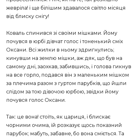
жевріла! і ще білішим здавалося світло місяця
від блиску снігу!
Коваль спинився зі своїми мішками. Йому
почувся в юрбі дівчат голос і тоненький сміх
Оксани. Всі жилки в ньому здригнулись;
кинувши на землю мішки, аж дяк, що був на
самому дні, заохкав, забившись, і голова гикнув
на все горло, подався він з маленьким мішком
за плечима разом з гуртом парубків, що йшли
слідом за тою дівочою юрбою, звідки йому
почувся голос Оксани.
Так: це вона! стоїть, як цариця, і блискає
чорними очима, їй розказує щось показний
парубок; мабуть, забавне, бо вона сміється. Та