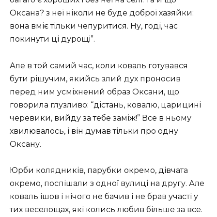
Оксана? з неї ніколи не буде доброї хазяйки:
вона вміє тільки чепуритися. Ну, годі, час
покинути ці дурощі”.
Але в той самий час, коли коваль готувався
бути рішучим, якийсь злий дух проносив
перед ним усміхнений образ Оксани, що
говорила глузливо: “дістань, ковалю, царицині
черевики, вийду за тебе заміж!” Все в ньому
хвилювалось, і він думав тільки про одну
Оксану.
Юрби колядників, парубки окремо, дівчата
окремо, поспішали з одної вулиці на другу. Але
коваль ішов і нічого не бачив і не брав участі у
тих веселощах, які колись любив більше за все.