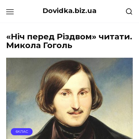
Перейти
Dovidka.biz.ua
до
вмісту
«Ніч перед Різдвом» читати.
Микола Гоголь
6КЛАС