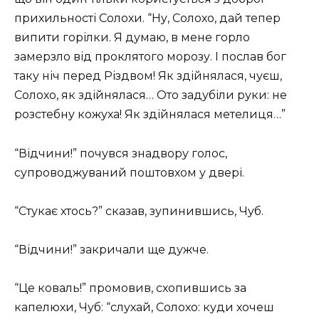
прихильності Солохи. “Ну, Солохо, дай тепер
випити горілки. Я думаю, в мене горло
замерзло від проклятого морозу. І послав бог
таку ніч перед Різдвом! Як здійнялася, чуєш,
Солохо, як здійнялася… Ото задубіли руки: не
розстебну кожуха! Як здійнялася метелиця…”
“Відчини!” почувся знадвору голос,
супроводжуваний поштовхом у двері.
“Стукає хтось?” сказав, зупинившись, Чуб.
“Відчини!” закричали ще дужче.
“Це коваль!” промовив, схопившись за
капелюхи, Чуб: “слухай, Солохо: куди хочеш