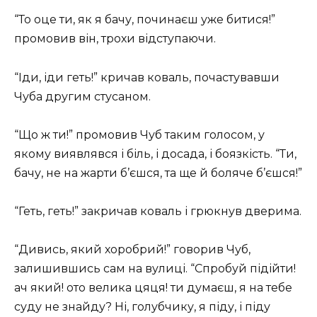
“То оце ти, як я бачу, починаєш уже битися!”
промовив він, трохи відступаючи.
“Іди, іди геть!” кричав коваль, почастувавши
Чуба другим стусаном.
“Що ж ти!” промовив Чуб таким голосом, у
якому виявлявся і біль, і досада, і боязкість. “Ти,
бачу, не на жарти б’єшся, та ще й боляче б’єшся!”
“Геть, геть!” закричав коваль і грюкнув дверима.
“Дивись, який хоробрий!” говорив Чуб,
залишившись сам на вулиці. “Спробуй підійти!
ач який! ото велика цяця! ти думаєш, я на тебе
суду не знайду? Ні, голубчику, я піду, і піду