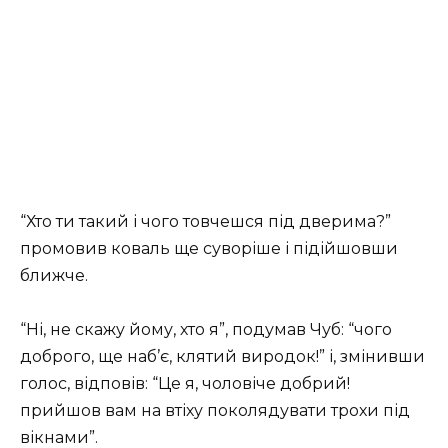
“Хто ти такий і чого товчешся під дверима?”
промовив коваль ще суворіше і підійшовши
ближче.
“Ні, не скажу йому, хто я”, подумав Чуб: “чого
доброго, ще наб’є, клятий виродок!” і, змінивши
голос, відповів: “Це я, чоловіче добрий!
прийшов вам на втіху поколядувати трохи під
вікнами”.