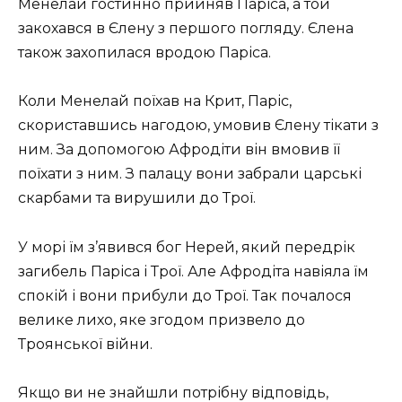
Менелай гостинно прийняв Паріса, а той
закохався в Єлену з першого погляду. Єлена
також захопилася вродою Паріса.
Коли Менелай поїхав на Крит, Паріс,
скориставшись нагодою, умовив Єлену тікати з
ним. За допомогою Афродіти він вмовив її
поїхати з ним. З палацу вони забрали царські
скарбами та вирушили до Трої.
У морі їм з’явився бог Нерей, який передрік
загибель Паріса і Трої. Але Афродіта навіяла їм
спокій і вони прибули до Трої. Так почалося
велике лихо, яке згодом призвело до
Троянської війни.
Якщо ви не знайшли потрібну відповідь,