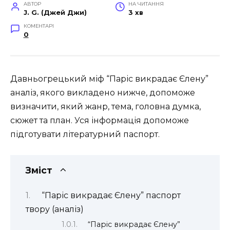
АВТОР
НА ЧИТАННЯ
J. G. (Джей Джи)
3 хв
КОМЕНТАРІ
0
Давньогрецький міф “Паріс викрадає Єлену”
аналіз, якого викладено нижче, допоможе
визначити, який жанр, тема, головна думка,
сюжет та план. Уся інформація допоможе
підготувати літературний паспорт.
Зміст
“Паріс викрадає Єлену” паспорт
твору (аналіз)
“Паріс викрадає Єлену”