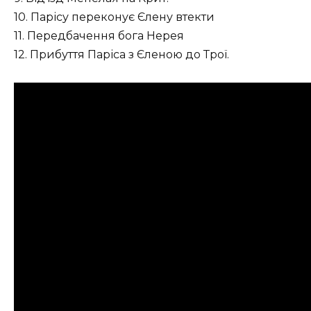
10. Парісу переконує Єлену втекти
11. Передбачення бога Нерея
12. Прибуття Паріса з Єленою до Трої.