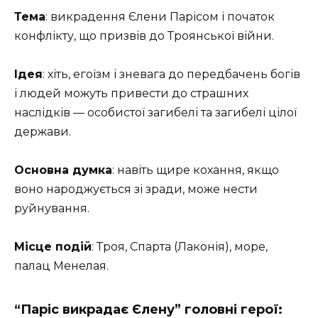
Тема
: викрадення Єлени Парісом і початок
конфлікту, що призвів до Троянської війни.
Ідея
: хіть, егоїзм і зневага до передбачень богів
і людей можуть привести до страшних
наслідків — особистої загибелі та загибелі цілої
держави.
Основна думка
: навіть щире кохання, якщо
воно народжується зі зради, може нести
руйнування.
Місце подій
: Троя, Спарта (Лаконія), море,
палац Менелая.
“Паріс викрадає Єлену” головні герої: