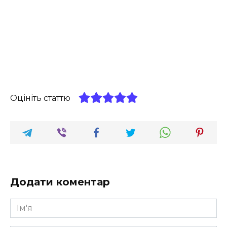
Оцініть статтю
Додати коментар
Ім'я
*