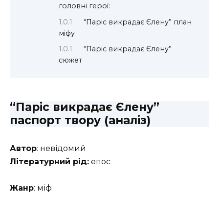
головні герої:
“Паріс викрадає Єлену” план
міфу
“Паріс викрадає Єлену”
сюжет
“Паріс викрадає Єлену”
паспорт твору (
аналіз)
Автор
: невідомий
Літературний рід:
епос
Жанр
: міф