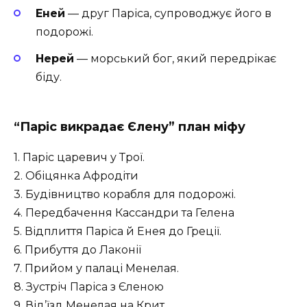
Еней
— друг Паріса, супроводжує його в
подорожі.
Нерей
— морський бог, який передрікає
біду.
“Паріс викрадає Єлену” план міфу
1. Паріс царевич у Трої.
2. Обіцянка Афродіти
3. Будівництво корабля для подорожі.
4. Передбачення Кассандри та Гелена
5. Відплиття Паріса й Енея до Греції.
6. Прибуття до Лаконії
7. Прийом у палаці Менелая.
8. Зустріч Паріса з Єленою
9. Від’їзд Менелая на Крит.