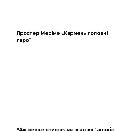
Проспер Меріме «Кармен» головні
герої
“Аж серце стисне, як згадаю” аналіз