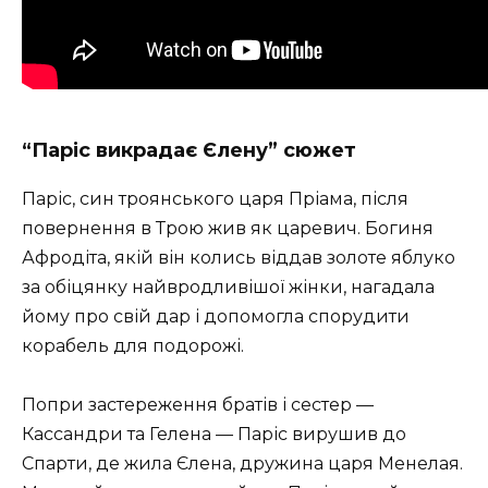
“Паріс викрадає Єлену” сюжет
Паріс, син троянського царя Пріама, після
повернення в Трою жив як царевич. Богиня
Афродіта, якій він колись віддав золоте яблуко
за обіцянку найвродливішої жінки, нагадала
йому про свій дар і допомогла спорудити
корабель для подорожі.
Попри застереження братів і сестер —
Кассандри та Гелена — Паріс вирушив до
Спарти, де жила Єлена, дружина царя Менелая.