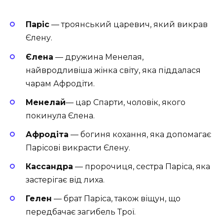
Паріс
— троянський царевич, який викрав
Єлену.
Єлена
— дружина Менелая,
найвродливіша жінка світу, яка піддалася
чарам Афродіти.
Менелай
— цар Спарти, чоловік, якого
покинула Єлена.
Афродіта
— богиня кохання, яка допомагає
Парісові викрасти Єлену.
Кассандра
— пророчиця, сестра Паріса, яка
застерігає від лиха.
Гелен
— брат Паріса, також віщун, що
передбачає загибель Трої.