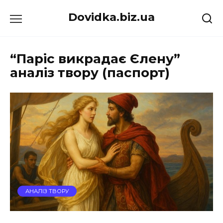
Перейти
Dovidka.biz.ua
до
вмісту
“Паріс викрадає Єлену”
аналіз твору (паспорт)
АНАЛІЗ ТВОРУ