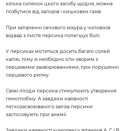
кілька склянок цього засобу щодня, можна
позбутися від запорів і кишкових газів.
При запаленні сечового міхура у чоловіків
відвар з листя персика полегшує болі.
У персиках міститься досить багато солей
калію, тому їх необхідно їсти хворим з
серцевими захворюваннями, при порушенні
серцевого ритму.
Свіжі плоди персика стимулюють утворення
гемоглобіну. А завдяки наявності
легкозасвоюваного заліза персики
застосовують при анемії.
Завдяки наявності комплексу вітамінів А, С і В