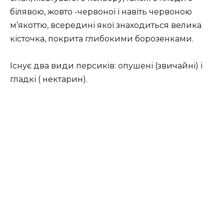
білявою, жовто -червоної і навіть червоною
м’якоттю, всередині якої знаходиться велика
кісточка, покрита глибокими борозенками.
Існує два види персиків: опушені (звичайні) і
гладкі ( нектарин).