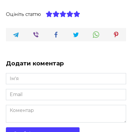
Оцініть статтю
Додати коментар
Ім'я
*
Email
*
Коментар