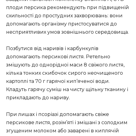
плоди персика рекомендують при підвищеній
схильності до простудних захворювань: вони
допомагають організму пристосуватися до
несприятливих умов зовнішнього середовища.
Позбутися від наривів і карбункулів
допомагають персикові листя. Ретельно
змішують до однорідної маси 8 свіжого листя,
кілька тонких скибочок сирого неочищеного
картоплі та 70 г гарячої кип’яченої води.
Кладуть гарячу суміш на чисту щільну тканину і
прикладають до нариву.
При лишах і псоріазі допомагають свіже
персикове листя, розім’яті і змішані з солодким
згущеним молоком або заварені в киплячій