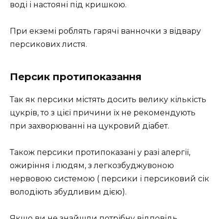
воді і настояні під кришкою.
При екземі роблять гарячі ванночки з відвару
персикових листя.
Персик протипоказання
Так як персики містять досить велику кількість
цукрів, то з цієї причини їх не рекомендують
при захворюванні на цукровий діабет.
Також персики протипоказані у разі алергії,
ожиріння і людям, з легкозбуджувоною
нервовою системою ( персики і персиковий сік
володіють збудливим дією).
Якщо ви не знайшли потрібну відповідь,