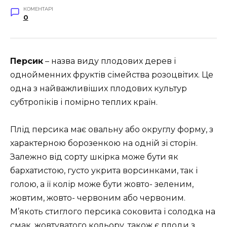
КОМЕНТАРІ
0
Персик
– назва виду плодових дерев і
однойменних фруктів сімейства розоцвітих. Це
одна з найважливіших плодових культур
субтропіків і помірно теплих країн.
Плід персика має овальну або округлу форму, з
характерною борозенкою на одній зі сторін.
Залежно від сорту шкірка може бути як
бархатистою, густо укрита ворсинками, так і
голою, а її колір може бути жовто- зеленим,
жовтим, жовто- червоним або червоним.
М’якоть стиглого персика соковита і солодка на
смак, жовтуватого кольору, також є плоди з