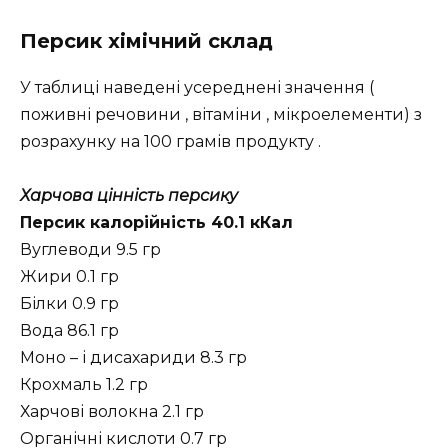
Персик хімічний склад
У таблиці наведені усереднені значення (
поживні речовини , вітаміни , мікроелементи) з
розрахунку на 100 грамів продукту .
Харчова цінність персику
Персик калорійність 40.1 кКал
Вуглеводи 9.5 гр
Жири 0.1 гр
Білки 0.9 гр
Вода 86.1 гр
Моно – і дисахариди 8.3 гр
Крохмаль 1.2 гр
Харчові волокна 2.1 гр
Органічні кислоти 0.7 гр