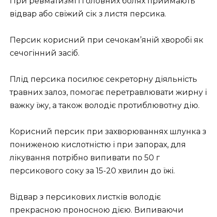
При ревматизмі і головних болях приймають
відвар або свіжий сік з листя персика.
Персик корисний при сечокам’яній хворобі як
сечогінний засіб.
Плід персика посилює секреторну діяльність
травних залоз, помогає перетравлювати жирну і
важку їжу, а також володіє протиблювотну дію.
Корисний персик при захворюваннях шлунка з
пониженою кислотністю і при запорах, для
лікування потрібно випивати по 50 г
персикового соку за 15-20 хвилин до їжі.
Відвар з персикових листків володіє
прекрасною проносною дією. Випиваючи