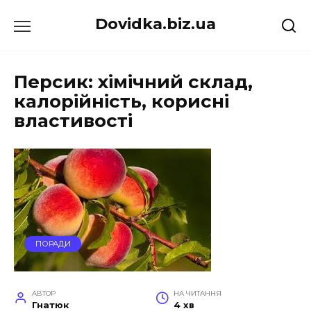
Перейти
Dovidka.biz.ua
до
вмісту
Персик: хімічний склад,
калорійність, корисні
властивості
ПОРАДИ
АВТОР
НА ЧИТАННЯ
Гнатюк
4 хв