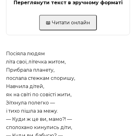
Переглянути текст в зручному форматі
📖 Читати онлайн
Посіяла людям
літа свої, літечка житом,
Прибрала планету,
послала стежкам споришу,
Навчила дітей,
як на світі по совісті жити,
Зітхнула полегко —
і тихо пішла за межу.
— Куди ж це ви, мамо?! —
сполохано кинулись діти,
— Куди ви, бабусю? —