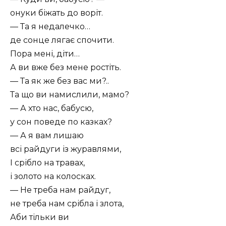
онуки біжать до воріт.
— Та я недалечко…
де сонце лягає спочити.
Пора мені, діти…
А ви вже без мене ростіть.
— Та як же без вас ми?..
Та що ви намислили, мамо?
— А хто нас, бабусю,
у сон поведе по казках?
— А я вам лишаю
всі райдуги із журавлями,
І срібло на травах,
і золото на колосках.
— Не треба нам райдуг,
не треба нам срібла і злота,
Аби тільки ви