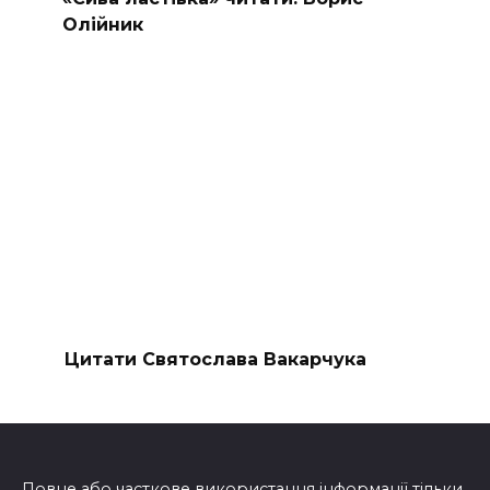
Олійник
Цитати Святослава Вакарчука
Повне або часткове використання інформації тільки