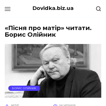
Перейти
Dovidka.biz.ua
до
вмісту
«Пісня про матір» читати.
Борис Олійник
БОРИС ОЛІЙНИК
АВТОР
НА ЧИТАННЯ