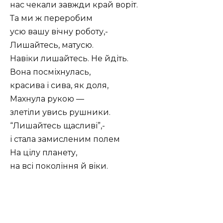
нас чекали завжди край воріт.
Та ми ж переробим
усю вашу вічну роботу,-
Лишайтесь, матусю.
Навіки лишайтесь. Не йдіть.
Вона посміхнулась,
красива і сива, як доля,
Махнула рукою —
злетіли увись рушники.
“Лишайтесь щасливі”,-
і стала замисленим полем
На цілу планету,
на всі покоління й віки.