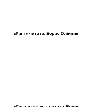
«Ринг» читати. Борис Олійник
«Сива ластівка» читати. Борис