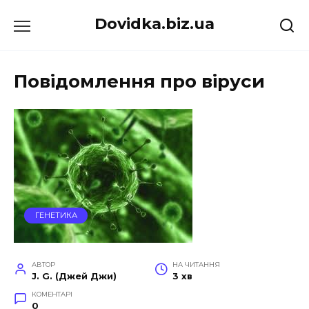
Перейти
Dovidka.biz.ua
до
вмісту
Повідомлення про віруси
ГЕНЕТИКА
АВТОР
НА ЧИТАННЯ
J. G. (Джей Джи)
3 хв
КОМЕНТАРІ
0