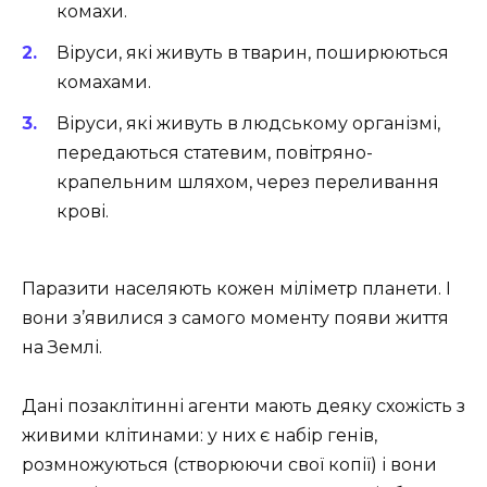
комахи.
Віруси, які живуть в тварин, поширюються
комахами.
Віруси, які живуть в людському організмі,
передаються статевим, повітряно-
крапельним шляхом, через переливання
крові.
Паразити населяють кожен міліметр планети. І
вони з’явилися з самого моменту появи життя
на Землі.
Дані позаклітинні агенти мають деяку схожість з
живими клітинами: у них є набір генів,
розмножуються (створюючи свої копії) і вони