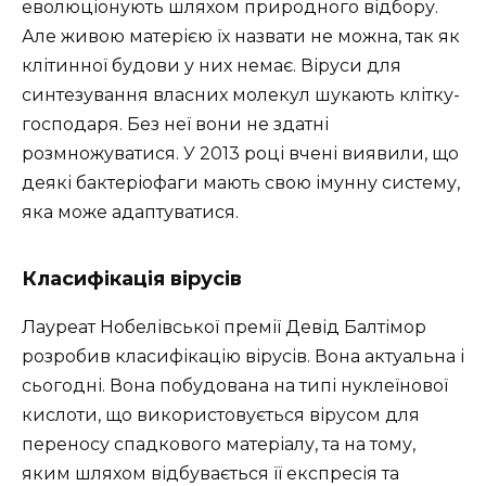
еволюціонують шляхом природного відбору.
Але живою матерією їх назвати не можна, так як
клітинної будови у них немає. Віруси для
синтезування власних молекул шукають клітку-
господаря. Без неї вони не здатні
розмножуватися. У 2013 році вчені виявили, що
деякі бактеріофаги мають свою імунну систему,
яка може адаптуватися.
Класифікація вірусів
Лауреат Нобелівської премії Девід Балтімор
розробив класифікацію вірусів. Вона актуальна і
сьогодні. Вона побудована на типі нуклеїнової
кислоти, що використовується вірусом для
переносу спадкового матеріалу, та на тому,
яким шляхом відбувається її експресія та