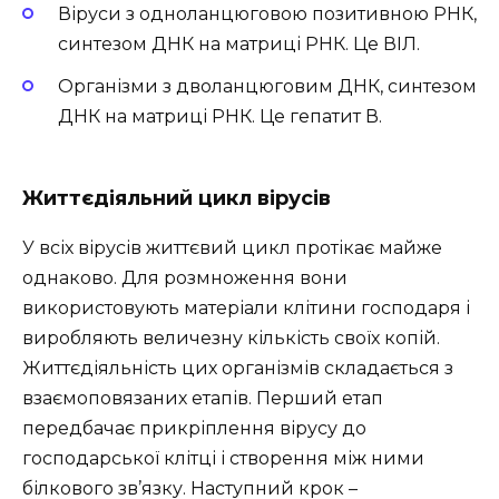
Віруси з одноланцюговою позитивною РНК,
синтезом ДНК на матриці РНК. Це ВІЛ.
Організми з дволанцюговим ДНК, синтезом
ДНК на матриці РНК. Це гепатит В.
Життєдіяльний цикл вірусів
У всіх вірусів життєвий цикл протікає майже
однаково. Для розмноження вони
використовують матеріали клітини господаря і
виробляють величезну кількість своїх копій.
Життєдіяльність цих організмів складається з
взаємоповязаних етапів. Перший етап
передбачає прикріплення вірусу до
господарської клітці і створення між ними
білкового зв’язку. Наступний крок –