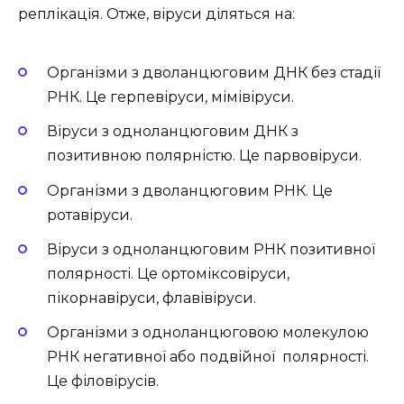
реплікація. Отже, віруси діляться на:
Організми з дволанцюговим ДНК без стадії
РНК. Це герпевіруси, мімівіруси.
Віруси з одноланцюговим ДНК з
позитивною полярністю. Це парвовіруси.
Організми з дволанцюговим РНК. Це
ротавіруси.
Віруси з одноланцюговим РНК позитивної
полярності. Це ортоміксовіруси,
пікорнавіруси, флавівіруси.
Організми з одноланцюговою молекулою
РНК негативної або подвійної полярності.
Це філовірусів.