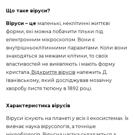
Що таке віруси?
Віруси – це
маленькі, неклітинні життєві
форми, які можна побачити тільки під
електронним мікроскопом. Вони є
внутрішньоклітинними паразитами. Коли вони
знаходяться за межами клітини, то своїх
властивостей не виявляють і мають форму
кристала.
Відкриття вірусів
належить Д.
Іванівському, який досліджував мозаїчну
хворобу листя тютюну в 1892 році.
Характеристика вірусів
Віруси існують на планеті у всіх її екосистемах. Їх
вивчає наука вірусологія, а точніше
мікробіологія. Вірусна частка складається з: