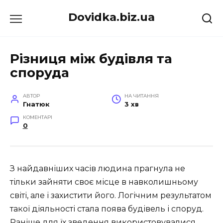
Перейти
Dovidka.biz.ua
до
вмісту
Різниця між будівля та
споруда
АВТОР
НА ЧИТАННЯ
Гнатюк
3 хв
КОМЕНТАРІ
0
З найдавніших часів людина прагнула не
тільки зайняти своє місце в навколишньому
світі, але і захистити його. Логічним результатом
такої діяльності стала поява будівель і споруд.
Раніше для їх зведення використовувалися