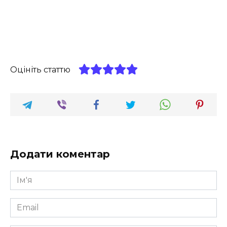
Оцініть статтю
Додати коментар
Ім'я
*
Email
*