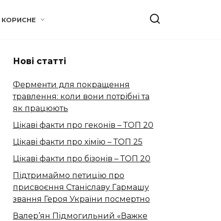
КОРИСНЕ
Нові статті
Ферменти для покращення
травлення: коли вони потрібні та
як працюють
Цікаві факти про геконів – ТОП 20
Цікаві факти про хімію – ТОП 25
Цікаві факти про бізонів – ТОП 20
Підтримаймо петицію про
присвоєння Станіславу Гармашу
звання Героя України посмертно
Валер’ян Підмогильний «Важке