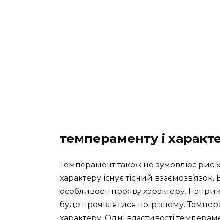
темпераменту і характ
Темперамент також не зумовлює рис ха
характеру існує тісний взаємозв’язок.
особливості прояву характеру. Наприкл
буде проявлятися по-різному. Темпер
характеру. Одні властивості темпер