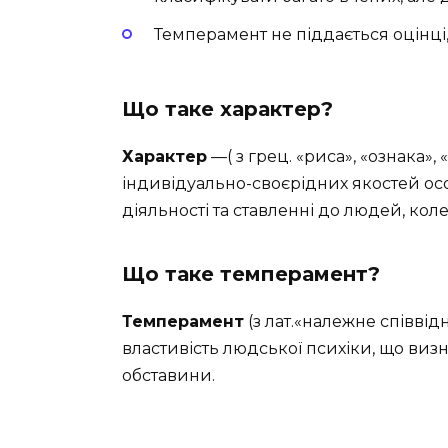
Темперамент не піддається оцінці
Що таке характер?
Характер
—( з грец. «риса», «ознака», 
індивідуально-своєрідних якостей осо
діяльності та ставленні до людей, коле
Що таке темперамент?
Темперамент
(з лат.«належне співві
властивість людської психіки, що виз
обставини.