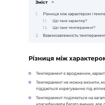
Зміст
Різниця між характером і тем
Що таке характер?
Що таке темперамент?
Взаємозалежність темпераменту
Різниця між характеро
Темперамент є вродженим, характ
Темперамент не можна змінити, м
піддається корегуванню під вплив
Темперамент поділяється на загал
класифікувати багато вчених, але