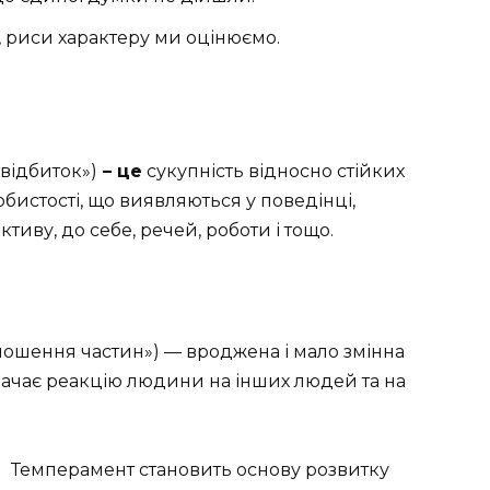
, риси характеру ми оцінюємо.
«відбиток»)
– це
сукупність відносно стійких
бистості, що виявляються у поведінці,
ктиву, до себе, речей, роботи і тощо.
дношення частин») — вроджена і мало змінна
начає реакцію людини на інших людей та на
Темперамент становить основу розвитку