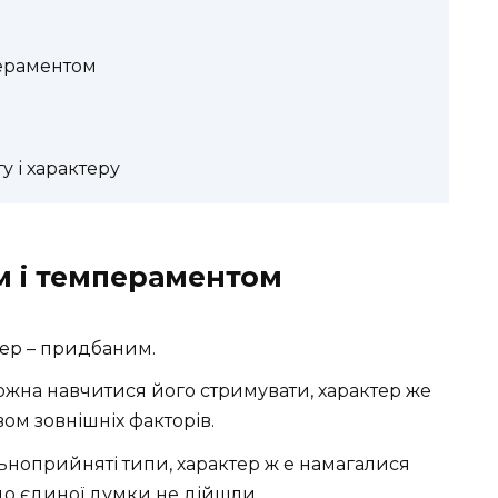
пераментом
 і характеру
м і темпераментом
ер – придбаним.
ожна навчитися його стримувати, характер же
ом зовнішніх факторів.
ьноприйняті типи, характер ж е намагалися
 до єдиної думки не дійшли.