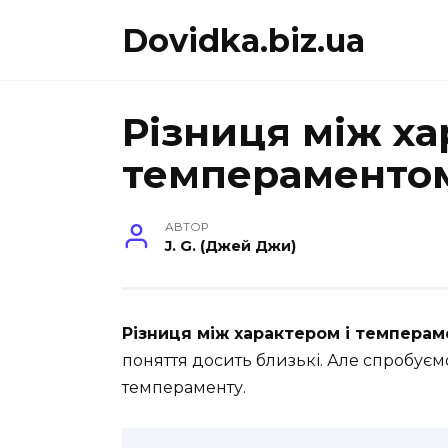
Перейти
Dovidka.biz.ua
до
вмісту
Різниця між ха
темпераменто
АВТОР
J. G. (Джей Джи)
Різниця між характером і темпера
поняття досить близькі. Але спробуємо
темпераменту.