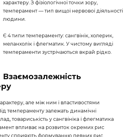
характеру. З фізіологічної точки зору,
темперамент — тип вищої нервової діяльності
людини.
Є 4 типи темпераменту: сангвінік, холерик,
меланхолік і флегматик. У чистому вигляді
темпераменти зустрічаються вкрай рідко.
Взаємозалежність
еру
рактеру, але між ним і властивостями
 Від темпераменту залежать динамічні
ад, товариськість у сангвініка і флегматика
амент впливає на розвиток окремих рис
аменту сприяють формуванню певних рис