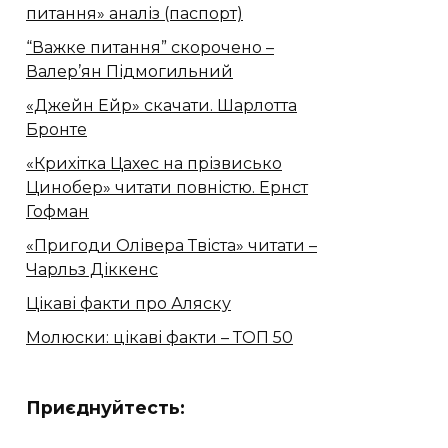
питання» аналіз (паспорт)
“Важке питання” скорочено –
Валер’ян Підмогильний
«Джейн Ейр» скачати. Шарлотта
Бронте
«Крихітка Цахес на прізвисько
Цинобер» читати повністю. Ернст
Гофман
«Пригоди Олівера Твіста» читати –
Чарльз Діккенс
Цікаві факти про Аляску
Молюски: цікаві факти – ТОП 50
Приєднуйтесть: