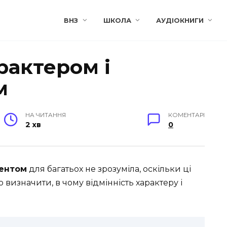
ВНЗ
ШКОЛА
АУДІОКНИГИ
рактером і
м
НА ЧИТАННЯ
КОМЕНТАРІ
2 хв
0
ментом
для багатьох не зрозуміла, оскільки ці
 визначити, в чому відмінність характеру і