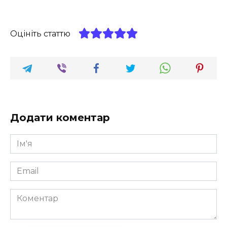
Оцініть статтю
Додати коментар
Ім'я
*
Email
*
Коментар