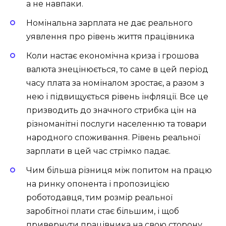
а не навпаки.
Номінальна зарплата не дає реального
уявлення про рівень життя працівника
Коли настає економічна криза і грошова
валюта знецінюється, то саме в цей період
часу плата за номіналом зростає, а разом з
нею і підвищується рівень інфляції. Все це
призводить до значного стрибка цін на
різноманітні послуги населенню та товари
народного споживання. Рівень реальної
зарплати в цей час стрімко падає.
Чим більша різниця між попитом на працю
на ринку опонента і пропозицією
роботодавця, тим розмір реальної
заробітної плати стає більшим, і щоб
привернути працівника на свою сторону,