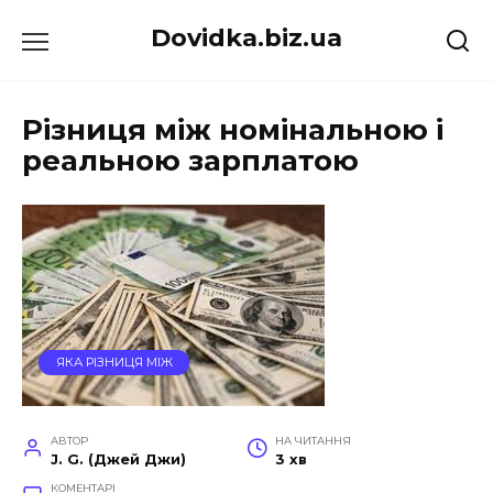
Перейти
Dovidka.biz.ua
до
вмісту
Різниця між номінальною і
реальною зарплатою
ЯКА РІЗНИЦЯ МІЖ
АВТОР
НА ЧИТАННЯ
J. G. (Джей Джи)
3 хв
КОМЕНТАРІ