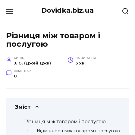
Перейти
Dovidka.biz.ua
до
вмісту
Різниця між товаром і
послугою
АВТОР
НА ЧИТАННЯ
J. G. (Джей Джи)
3 хв
КОМЕНТАРІ
0
Зміст
Різниця між товаром і послугою
Відмінності між товаром і послугою