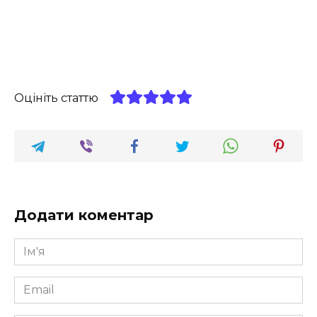
Оцініть статтю
Додати коментар
Ім'я
*
Email
*