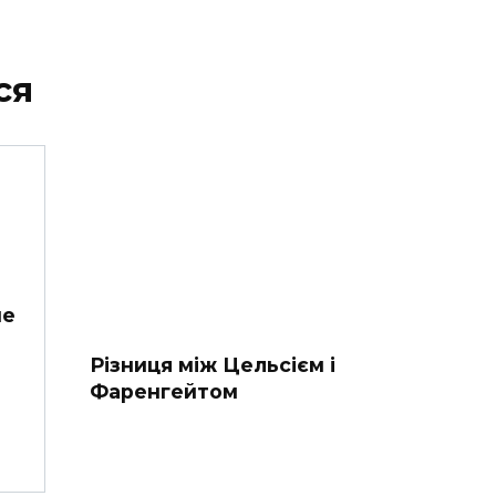
ся
не
Різниця між Цельсієм і
Фаренгейтом