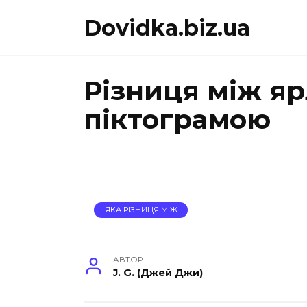
Перейти
Dovidka.biz.ua
до
вмісту
Різниця між яр
піктограмою
ЯКА РІЗНИЦЯ МІЖ
АВТОР
J. G. (Джей Джи)