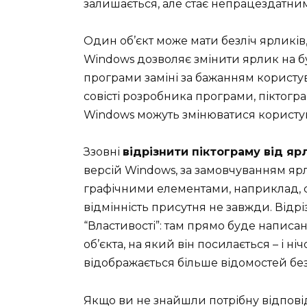
залишається, але стає непрацездатним
Один об’єкт може мати безліч ярликів, 
Windows дозволяє змінити ярлик на бу
програми заміні за бажанням користува
совісті розробника програми, піктогра
Windows можуть змінюватися користу
Ззовні
відрізнити піктограму від я
версій Windows, за замовчуванням я
графічними елементами, наприклад, с
відмінність присутня не завжди. Відр
“Властивості”: там прямо буде написа
об’єкта, на який він посилається – і н
відображається більше відомостей без
Якщо ви не знайшли потрібну відпові