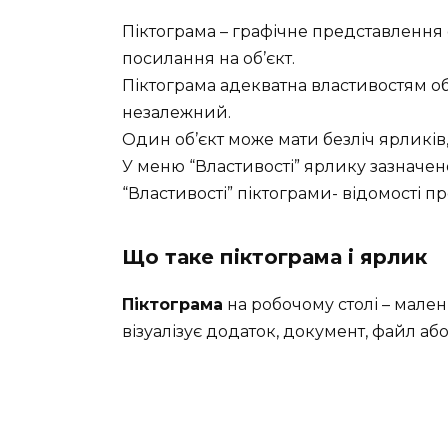
Піктограма – графічне представлення 
посилання на об’єкт.
Піктограма адекватна властивостям об
незалежний.
Один об’єкт може мати безліч ярликів,
У меню “Властивості” ярлику зазначено
“Властивості” піктограми- відомості про
Що таке піктограма і ярлик
Піктограма
на робочому столі – мален
візуалізує додаток, документ, файл аб