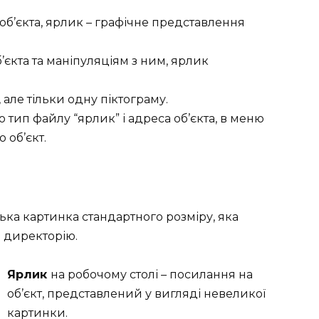
об’єкта, ярлик – графічне представлення
’єкта та маніпуляціям з ним, ярлик
 але тільки одну піктограму.
 тип файлу “ярлик” і адреса об’єкта, в меню
 об’єкт.
ька картинка стандартного розміру, яка
о директорію.
Ярлик
на робочому столі – посилання на
об’єкт, представлений ​​у вигляді невеликої
картинки.