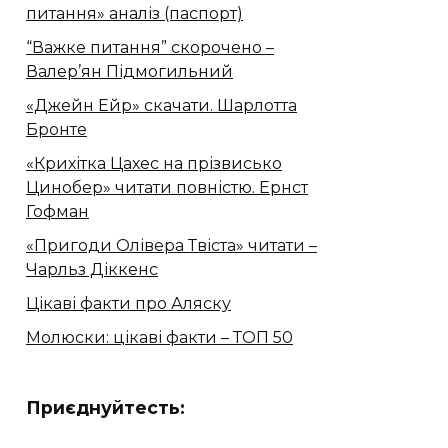
питання» аналіз (паспорт)
“Важке питання” скорочено –
Валер’ян Підмогильний
«Джейн Ейр» скачати. Шарлотта
Бронте
«Крихітка Цахес на прізвисько
Цинобер» читати повністю. Ернст
Гофман
«Пригоди Олівера Твіста» читати –
Чарльз Діккенс
Цікаві факти про Аляску
Молюски: цікаві факти – ТОП 50
Приєднуйтесть: