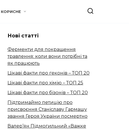
КОРИСНЕ
Нові статті
Ферменти для покращення
травлення: коли вони потрібні та
як працюють
Цікаві факти про геконів – ТОП 20
Цікаві факти про хімію – ТОП 25
Цікаві факти про бізонів – ТОП 20
Підтримаймо петицію про
присвоєння Станіславу Гармашу
звання Героя України посмертно
Валер’ян Підмогильний «Важке