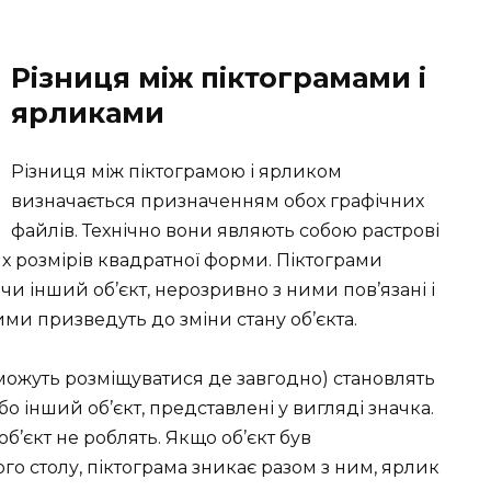
Різниця між піктограмами і
ярликами
Різниця між піктограмою і ярликом
визначається призначенням обох графічних
файлів. Технічно вони являють собою растрові
х розмірів квадратної форми. Піктограми
и інший об’єкт, нерозривно з ними пов’язані і
ними призведуть до зміни стану об’єкта.
 можуть розміщуватися де завгодно) становлять
 інший об’єкт, представлені у вигляді значка.
об’єкт не роблять. Якщо об’єкт був
о столу, піктограма зникає разом з ним, ярлик