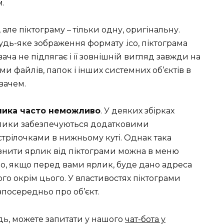
.
але піктограму – тільки одну, оригінальну.
дь-яке зображення формату .ico, піктограма
ча не підлягає і її зовнішній вигляд завжди на
ми файлів, папок і інших системних об’єктів в
вачем.
рлика часто неможливо
. У деяких збірках
рлики забезпечуються додатковими
трілочками в нижньому куті. Однак така
ізнити ярлик від піктограми можна в меню
но, якщо перед вами ярлик, буде дано адреса
ічого окрім цього. У властивостях піктограми
посередньо про об’єкт.
дь, можете запитати у нашого
чат-бота у