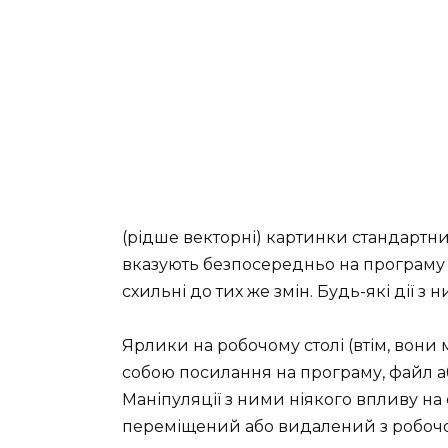
(рідше векторні) картинки стандартни
вказують безпосередньо на програму ч
схильні до тих же змін. Будь-які дії з 
Ярлики на робочому столі (втім, вони
собою посилання на програму, файл або
Маніпуляції з ними ніякого впливу на 
переміщений або видалений з робочог