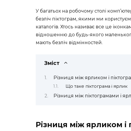
У багатьох на робочому столі комп’юте
безліч піктограм, якими ми користуєм
каталогів. Хтось називає все це іконка
відношенню до будь-якого маленького 
мають безліч відмінностей.
Зміст
Різниця між ярликом і піктог
Що таке піктограма і ярлик
Різниця між піктограмами і я
Різниця між ярликом і