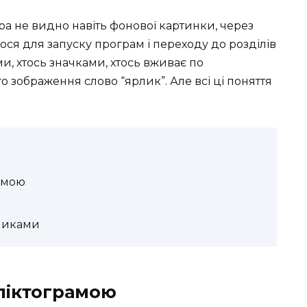
ра не видно навіть фонової картинки, через
ося для запуску програм і переходу до розділів
ми, хтось значками, хтось вживає по
зображення слово “ярлик”. Але всі ці поняття
рамою
рликами
 піктограмою