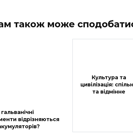
ам також може сподобати
Культура та
цивілізація: спіль
та відмінне
 гальванічні
менти відрізняються
 акумуляторів?