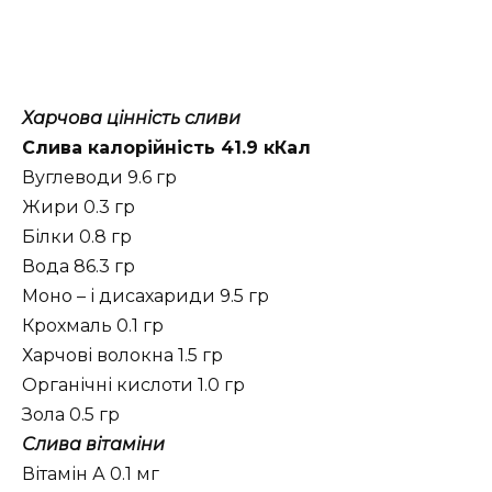
Харчова цінність сливи
Слива калорійність 41.9 кКал
Вуглеводи 9.6 гр
Жири 0.3 гр
Білки 0.8 гр
Вода 86.3 гр
Моно – і дисахариди 9.5 гр
Крохмаль 0.1 гр
Харчові волокна 1.5 гр
Органічні кислоти 1.0 гр
Зола 0.5 гр
Слива вітаміни
Вітамін А 0.1 мг