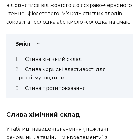
відрізнятися від жовтого до яскраво-червоного
і темно- фіолетового. М’якоть стиглих плодів
соковита і солодка або кисло -солодка на смак.
Зміст
Слива хімічний склад
Слива корисні властивості для
організму людини
Слива протипоказання
Слива хімічний склад
У таблиці наведені значення ( поживні
речовини , вітаміни , мікроелементи) з