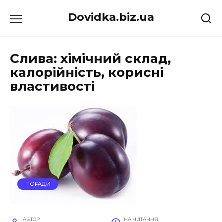
Перейти
Dovidka.biz.ua
до
вмісту
Слива: хімічний склад,
калорійність, корисні
властивості
ПОРАДИ
АВТОР
НА ЧИТАННЯ