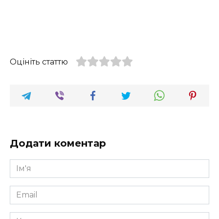
Оцініть статтю
Додати коментар
Ім'я
*
Email
*
Коментар