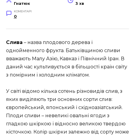
Гнатюк
3 хв
КОМЕНТАРІ
0
Слива
– назва плодового дерева і
однойменного фрукта. Батьківщиною сливи
вважають Малу Азію, Кавказ і Північний Іран. В
даний час культивується в більшості країн світу
з помірним і холодним кліматом.
У світі відомо кілька сотень різновидів слив, з
яких виділяють три основних сорти слив:
європейський, японський і східноазіатський.
Плоди сливи – невеликі овальні ягоди з
гладкою шкіркою і відносно великою твердою
кісточкою. Колір шкірки залежно від сорту може