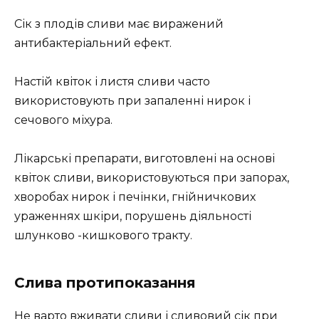
Сік з плодів сливи має виражений
антибактеріальний ефект.
Настій квіток і листя сливи часто
використовують при запаленні нирок і
сечового міхура.
Лікарські препарати, виготовлені на основі
квіток сливи, використовуються при запорах,
хворобах нирок і печінки, гнійничкових
ураженнях шкіри, порушень діяльності
шлунково -кишкового тракту.
Слива протипоказання
Не варто вживати сливи і сливовий сік при