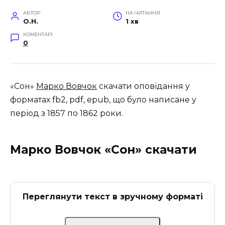
АВТОР
НА ЧИТАННЯ
O.H.
1 хв
КОМЕНТАРІ
0
«Сон»
Марко Вовчок
скачати оповідання у
форматах fb2, pdf, epub, що було написане у
період з 1857 по 1862 роки.
Марко Вовчок «Сон» скачати
Переглянути текст в зручному форматі