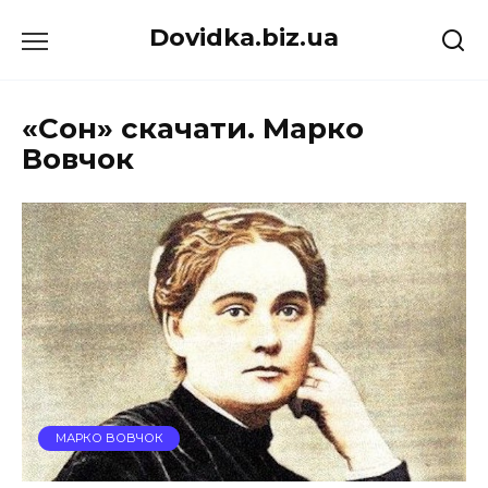
Перейти
Dovidka.biz.ua
до
вмісту
«Сон» скачати. Марко
Вовчок
МАРКО ВОВЧОК