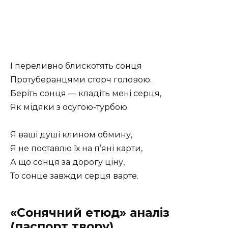
І переливно блискотять сонця
Протуберанцями сторч головою.
Беріть сонця — кладіть мені серця,
Як мідяки з осугою-турбою.
Я ваші душі клином обмину,
Я не поставлю їх на п’яні карти,
А що сонця за дорогу ціну,
То сонце завжди серця варте.
«Сонячний етюд» аналіз
(паспорт твору)