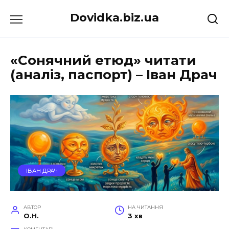
Перейти
Dovidka.biz.ua
до
вмісту
«Сонячний етюд» читати
(аналіз, паспорт) – Іван Драч
ІВАН ДРАЧ
АВТОР
НА ЧИТАННЯ
O.H.
3 хв