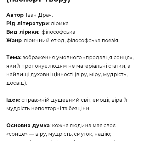
Автор
: Іван Драч.
Рід літератури
: лірика.
Вид лірики
: філософська
Жанр
: ліричний етюд, філософська поезія.
Тема:
зображення умовного «продавця сонця»,
який пропонує людям не матеріальні статки, а
найвищі духовні цінності (віру, міру, мудрість,
досвід).
Ідея:
справжній душевний світ, емоції, віра й
мудрість неповторні та безцінні.
Основна думка
: кожна людина має своє
«сонце» — віру, мудрість, смуток, надію;