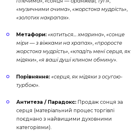
плечима»
,
«сонця — оранжеві, тугі»
,
«музичними очима»
,
«жорстока мудрість»
,
«золотих накрапах»
.
Метафори:
«котиться… хмарина»
,
«сонце
міри — з віжками на храпах»
,
«проросте
жорстока мудрість»
,
«кладіть мені серця, як
мідяки»
,
«я ваші душі клином обмину»
.
Порівняння:
«серця, як мідяки з осугою-
турбою»
.
Антитеза / Парадокс:
Продаж сонця за
серця (матеріальний процес торгівлі
поєднано з найвищими духовними
категоріями).