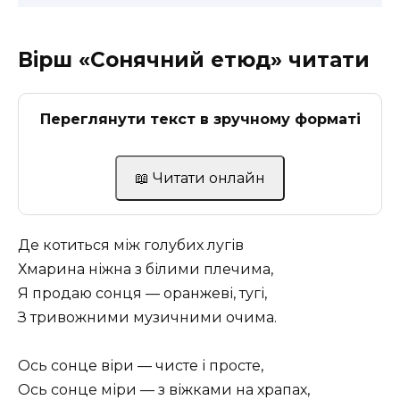
Вірш «Сонячний етюд» читати
Переглянути текст в зручному форматі
📖 Читати онлайн
Де котиться між голубих лугів
Хмарина ніжна з білими плечима,
Я продаю сонця — оранжеві, тугі,
З тривожними музичними очима.
Ось сонце віри — чисте і просте,
Ось сонце міри — з віжками на храпах,