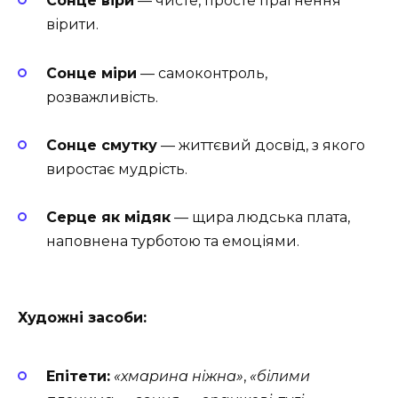
Сонце віри
— чисте, просте прагнення
вірити.
Сонце міри
— самоконтроль,
розважливість.
Сонце смутку
— життєвий досвід, з якого
виростає мудрість.
Серце як мідяк
— щира людська плата,
наповнена турботою та емоціями.
Художні засоби:
Епітети:
«хмарина ніжна»
,
«білими