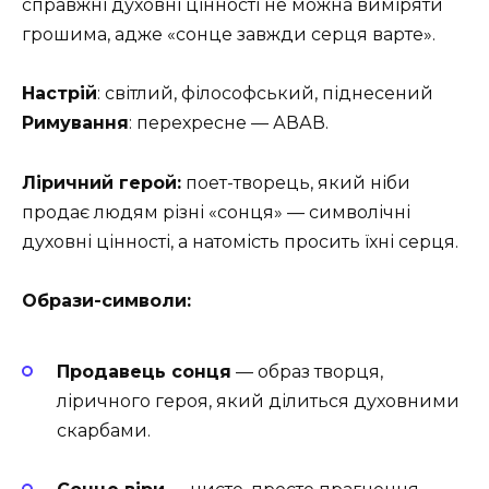
справжні духовні цінності не можна виміряти
грошима, адже «сонце завжди серця варте».
Настрій
: світлий, філософський, піднесений
Римування
: перехресне — АВАВ.
Ліричний герой:
поет-творець, який ніби
продає людям різні «сонця» — символічні
духовні цінності, а натомість просить їхні серця.
Образи-символи:
Продавець сонця
— образ творця,
ліричного героя, який ділиться духовними
скарбами.