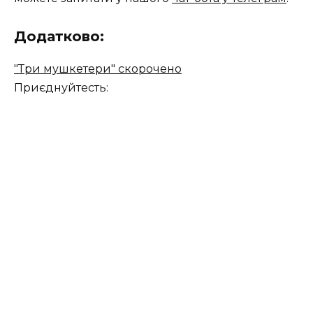
Додатково:
"Три мушкетери" скорочено
Приєднуйтесть: