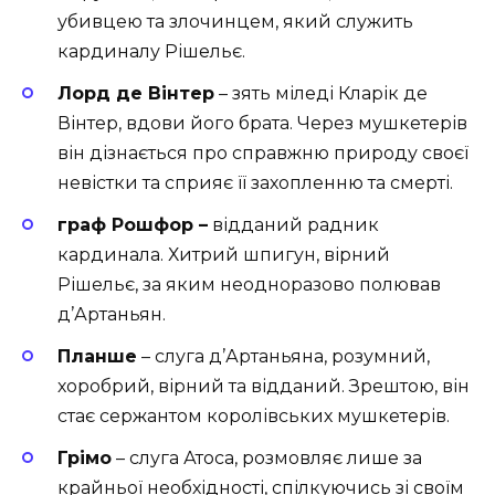
убивцею та злочинцем, який служить
кардиналу Рішельє.
Лорд де Вінтер
– зять міледі Кларік де
Вінтер, вдови його брата. Через мушкетерів
він дізнається про справжню природу своєї
невістки та сприяє її захопленню та смерті.
граф Рошфор –
відданий радник
кардинала. Хитрий шпигун, вірний
Рішельє, за яким неодноразово полював
д’Артаньян.
Планше
– слуга д’Артаньяна, розумний,
хоробрий, вірний та відданий. Зрештою, він
стає сержантом королівських мушкетерів.
Грімо
– слуга Атоса, розмовляє лише за
крайньої необхідності, спілкуючись зі своїм