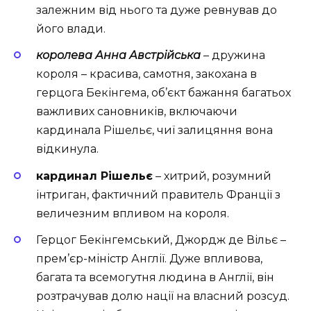
залежним від нього та дуже ревнував до
його влади.
королева Анна Австрійська
– дружина
короля – красива, самотня, закохана в
герцога Бекінгема, об’єкт бажання багатьох
важливих сановників, включаючи
кардинала Рішельє, чиї залицяння вона
відкинула.
кардинал Рішельє
– хитрий, розумний
інтриган, фактичний правитель Франції з
величезним впливом на короля.
Герцог Бекінгемський, Джордж де Вільє –
прем’єр-міністр Англії. Дуже впливова,
багата та всемогутня людина в Англії, він
розтрачував долю нації на власний розсуд.