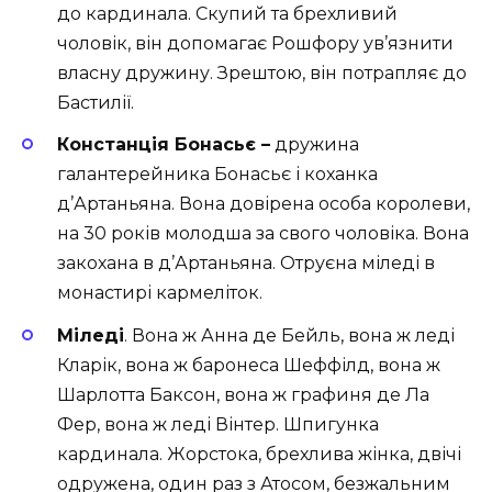
до кардинала. Скупий та брехливий
чоловік, він допомагає Рошфору ув’язнити
власну дружину. Зрештою, він потрапляє до
Бастилії.
Констанція Бонасьє –
дружина
галантерейника Бонасьє і коханка
д’Артаньяна. Вона довірена особа королеви,
на 30 років молодша за свого чоловіка. Вона
закохана в д’Артаньяна. Отруєна міледі в
монастирі кармеліток.
Міледі
. Вона ж Анна де Бейль, вона ж леді
Кларік, вона ж баронеса Шеффілд, вона ж
Шарлотта Баксон, вона ж графиня де Ла
Фер, вона ж леді Вінтер. Шпигунка
кардинала. Жорстока, брехлива жінка, двічі
одружена, один раз з Атосом, безжальним