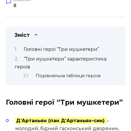
КОМЕНТАРІ
0
Зміст
Головні герої “Три мушкетери”
“Три мушкетери” характеристика
героїв
Порівняльна таблиця героїв
Головні герої “Три мушкетери”
Д’Артаньян (пан Д’Артаньян-син)
–
молодий, бідний гасконський дворянин,