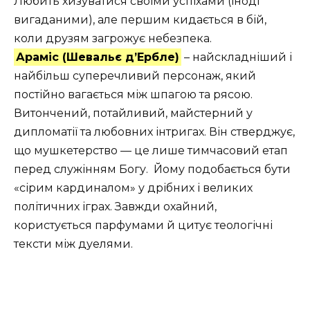
Любить хизуватися своїми успіхами (іноді
вигаданими), але першим кидається в бій,
коли друзям загрожує небезпека.
Араміс (Шевальє д’Ербле)
– найскладніший і
найбільш суперечливий персонаж, який
постійно вагається між шпагою та рясою.
Витончений, потайливий, майстерний у
дипломатії та любовних інтригах. Він стверджує,
що мушкетерство — це лише тимчасовий етап
перед служінням Богу. Йому подобається бути
«сірим кардиналом» у дрібних і великих
політичних іграх. Завжди охайний,
користується парфумами й цитує теологічні
тексти між дуелями.