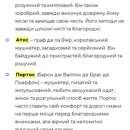
розумний та кмітливий. Він також
хоробрий, завжди виконує довірену йому
місію та захищає свою честь. Його методи не
завжди цілком чисті та благородні.
Атос
– граф де ла Фер, королівський
мушкетер, загадковий та серйозний. Він
байдужий до пристрастей, благородний та
рішучий.
Портос
(барон дю Валлон де Брас де
Пьерфон) – мушкетер, пихатий та
імпульсивний, любить вишуканий одяг,
жінок та розгульний спосіб життя. Портос
часто ставить свій комфорт та дорогі смаки
на перше місце перед благородними
вчинками, але вірний та непохитно
відданий своїм друзям.