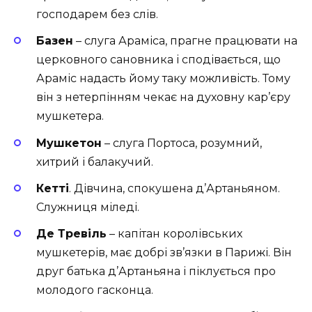
господарем без слів.
Базен
– слуга Араміса, прагне працювати на
церковного сановника і сподівається, що
Араміс надасть йому таку можливість. Тому
він з нетерпінням чекає на духовну кар’єру
мушкетера.
Мушкетон
– слуга Портоса, розумний,
хитрий і балакучий.
Кетті
. Дівчина, спокушена д’Артаньяном.
Служниця міледі.
Де Тревіль
– капітан королівських
мушкетерів, має добрі зв’язки в Парижі. Він
друг батька д’Артаньяна і піклується про
молодого гасконца.