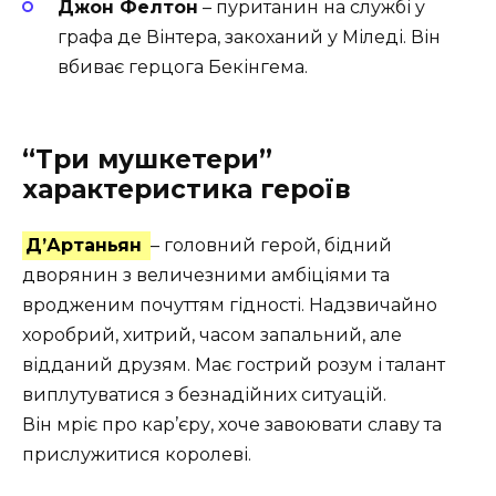
Джон Фелтон
– пуританин на службі у
графа де Вінтера, закоханий у Міледі. Він
вбиває герцога Бекінгема.
“Три мушкетери”
характеристика героїв
Д’Артаньян
– головний герой, бідний
дворянин з величезними амбіціями та
вродженим почуттям гідності. Надзвичайно
хоробрий, хитрий, часом запальний, але
відданий друзям. Має гострий розум і талант
виплутуватися з безнадійних ситуацій.
Він мріє про кар’єру, хоче завоювати славу та
прислужитися королеві.