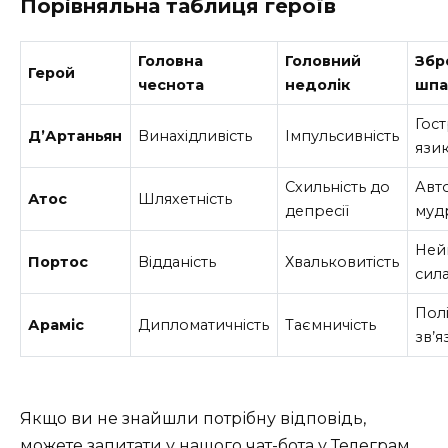
Порівняльна таблиця героїв
Головна
Головний
Збр
Герой
чеснота
недолік
шпа
Гос
Д’Артаньян
Винахідливість
Імпульсивність
язи
Схильність до
Авто
Атос
Шляхетність
депресії
муд
Ней
Портос
Відданість
Хвальковитість
сил
Полі
Араміс
Дипломатичність
Таємничість
зв’я
Якщо ви не знайшли потрібну відповідь,
можете запитати у нашого
чат-бота у Телеграм
.