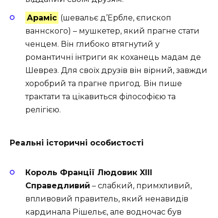
Араміс
(шевальє д’Ербле, єпископ
ваннского) – мушкетер, який прагне стати
ченцем. Він глибоко втягнутий у
романтичні інтриги як коханець мадам де
Шеврез. Для своїх друзів він вірний, завжди
хоробрий та прагне пригод. Він пише
трактати та цікавиться філософією та
релігією.
Реальні історичні особистості
Король Франції Людовик XIII
Справедливий
– слабкий, примхливий,
впливовий правитель, який ненавидів
кардинала Рішельє, але водночас був