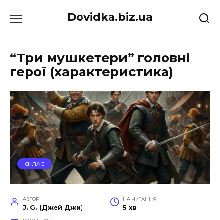
Перейти
Dovidka.biz.ua
до
вмісту
“Три мушкетери” головні
герої (характеристика)
6КЛАС
АВТОР
НА ЧИТАННЯ
J. G. (Джей Джи)
5 хв