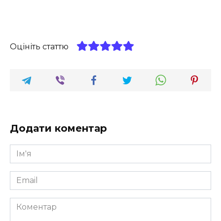
Оцініть статтю
Додати коментар
Ім'я
*
Email
*
Коментар