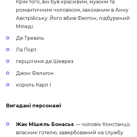
Крім того, він був красивим, мужнім та
романтичним чоловіком, закоханим в Анну
Австрійську. Його вбив Фелтон, підбурений
Міледі.
Де Тревіль
Ла Порт
герцогиня де Шеврез
Джон Фельтон
король Карл I
Вигадані персонажі
Жак Мішель Бонасьє
— чоловік Констанції,
власник готелю, завербований на службу