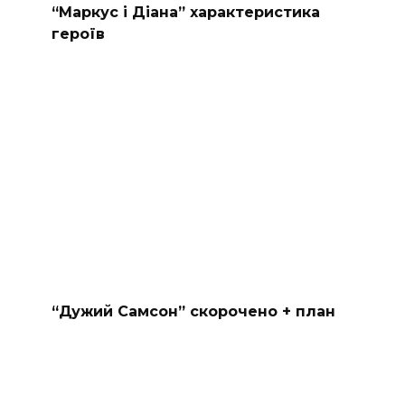
“Маркус і Діана” характеристика
героїв
“Дужий Самсон” скорочено + план