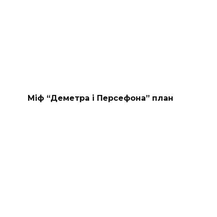
Міф “Деметра і Персефона” план