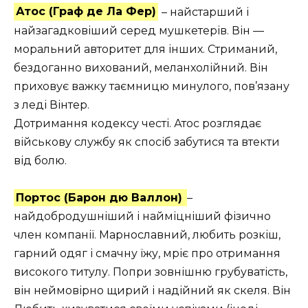
Атос (Граф де Ла Фер)
– найстарший і
найзагадковіший серед мушкетерів. Він —
моральний авторитет для інших. Стриманий,
бездоганно вихований, меланхолійний. Він
приховує важку таємницю минулого, пов’язану
з леді Вінтер.
Дотримання кодексу честі. Атос розглядає
військову службу як спосіб забутися та втекти
від болю.
Портос (Барон дю Валлон)
–
найдобродушніший і найміцніший фізично
член компанії. Марнославний, любить розкіш,
гарний одяг і смачну їжу, мріє про отримання
високого титулу. Попри зовнішню грубуватість,
він неймовірно щирий і надійний як скеля. Він