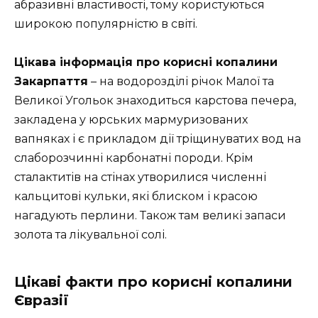
абразивні властивості, тому користуються
широкою популярністю в світі.
Цікава інформація про корисні копалини
Закарпаття
– на водорозділі річок Малої та
Великої Угольок знаходиться карстова печера,
закладена у юрських мармуризованих
вапняках і є прикладом дії тріщинуватих вод на
слаборозчинні карбонатні породи. Крім
сталактитів на стінах утворилися численні
кальцитові кульки, які блиском і красою
нагадують перлини. Також там великі запаси
золота та лікувальної солі.
Цікаві факти про корисні копалини
Євразії