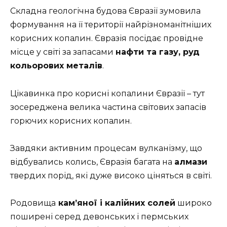
Складна геологічна будова Євразії зумовила
формування на її території найрізноманітніших
корисних копалин. Євразія посідає провідне
місце у світі за запасами
нафти та газу, руд
кольорових металів
.
Цікавинка про корисні копалини Євразії – тут
зосереджена велика частина світових запасів
горючих корисних копалин.
Завдяки активним процесам вулканізму, що
відбувались колись, Євразія багата на
алмази
твердих порід, які дуже високо ціняться в світі.
Родовища
кам’яної і калійних солей
широко
поширені серед девонських і пермських