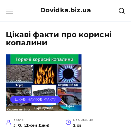
Перейти
Dovidka.biz.ua
до
вмісту
Цікаві факти про корисні
копалини
ЦІКАВІ НАУКОВІ ФАКТИ
АВТОР
НА ЧИТАННЯ
J. G. (Джей Джи)
2 хв