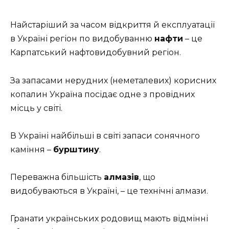
Найстаріший за часом відкриття й експлуатації
в Україні регіон по видобуванню
нафти
– це
Карпатський нафтовидобувний регіон.
За запасами нерудних (неметалевих) корисних
копалин Україна посідає одне з провідних
місць у світі.
В Україні найбільші в світі запаси сонячного
каміння –
бурштину
.
Переважна більшість
алмазів
, що
видобуваються в Україні, – це технічні алмази.
Гранати українських родовищ мають відмінні