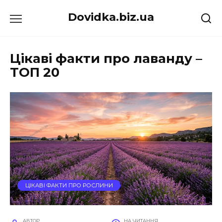
Перейти
Dovidka.biz.ua
до
вмісту
Цікаві факти про лаванду –
ТОП 20
ЦІКАВІ ФАКТИ ПРО РОСЛИНИ
АВТОР
НА ЧИТАННЯ