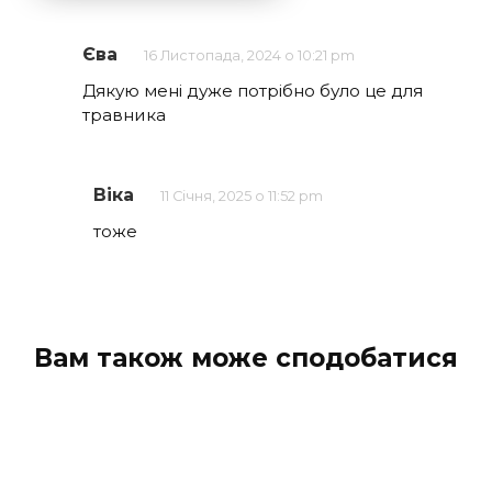
Єва
16 Листопада, 2024 о 10:21 pm
Дякую мені дуже потрібно було це для
травника
Віка
11 Січня, 2025 о 11:52 pm
тоже
Вам також може сподобатися