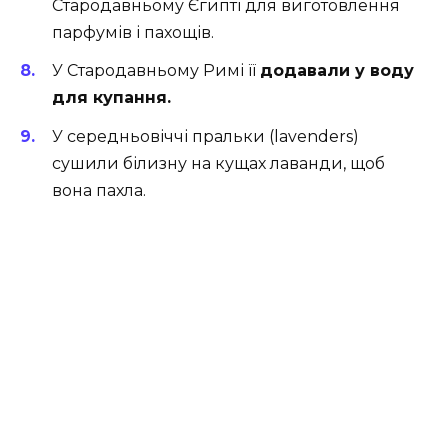
Стародавньому Єгипті для виготовлення
парфумів і пахощів.
У Стародавньому Римі її
додавали у воду
для купання.
У середньовіччі пральки (lavenders)
сушили білизну на кущах лаванди, щоб
вона пахла.