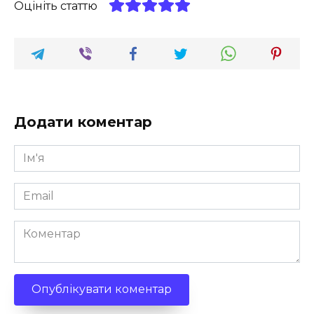
Оцініть статтю
Додати коментар
Ім'я
*
Email
*
Коментар