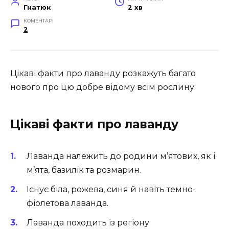
Гнатюк
2 хв
КОМЕНТАРІ
2
Цікаві факти про лаванду розкажуть багато
нового про цю добре відому всім рослину.
Цікаві факти про лаванду
Лаванда належить до родини м’ятових, як і
м’ята, базилік та розмарин.
Існує біла, рожева, синя й навіть темно-
фіолетова лаванда.
Лаванда походить із регіону