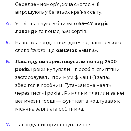
Середземномор’я, хоча сьогодні її
вирощують у багатьох країнах світу.
У світі налічують близько
45–47 видів
лаванди
та понад 450 сортів.
Назва «лаванда» походить від латинського
слова
lavare
, що
означає «мити».
Лаванду використовували понад 2500
років
. Греки купували її в арабів, єгиптяни
застосовували при муміфікації (її запах
зберігся в гробниці Тутанхамона навіть
через тисячі років). Римляни платили за неї
величезні гроші — фунт квітів коштував як
місячна зарплата робітника.
Лаванду використовували ще в