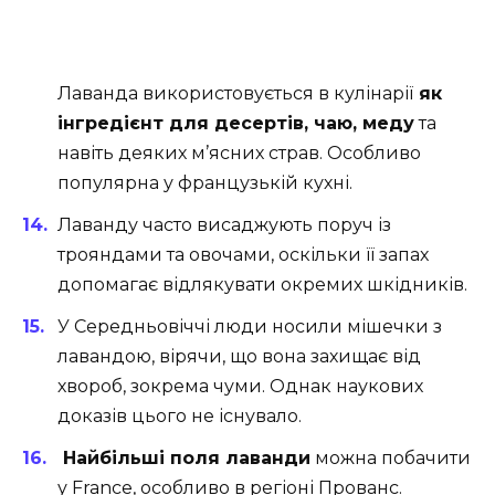
Лаванда використовується в кулінарії
як
інгредієнт для десертів, чаю, меду
та
навіть деяких м’ясних страв. Особливо
популярна у французькій кухні.
Лаванду часто висаджують поруч із
трояндами та овочами, оскільки її запах
допомагає відлякувати окремих шкідників.
У Середньовіччі люди носили мішечки з
лавандою, вірячи, що вона захищає від
хвороб, зокрема чуми. Однак наукових
доказів цього не існувало.
Найбільші поля лаванди
можна побачити
у France, особливо в регіоні Прованс.