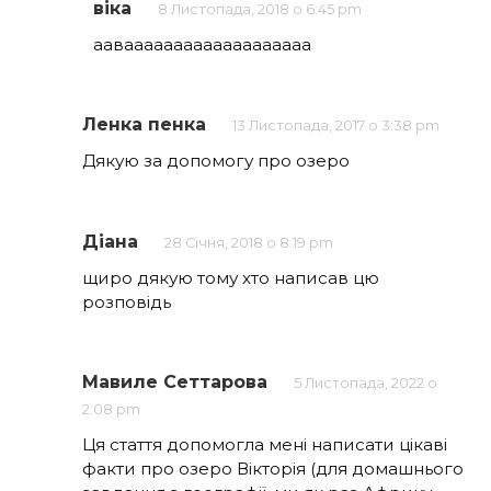
віка
8 Листопада, 2018 о 6:45 pm
аавааааааааааааааааааа
Ленка пенка
13 Листопада, 2017 о 3:38 pm
Дякую за допомогу про озеро
Діана
28 Січня, 2018 о 8:19 pm
щиро дякую тому хто написав цю
розповідь
Мавиле Сеттарова
5 Листопада, 2022 о
2:08 pm
Ця стаття допомогла мені написати цікаві
факти про озеро Вікторія (для домашнього