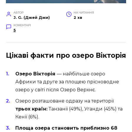
АВТОР
НА ЧИТАННЯ
J. G. (Джей Джи)
2 хв
КОМЕНТАРІ
5
Цікаві факти про озеро Вікторія
Озеро Вікторія
— найбільше озеро
Африки та друге за площею прісноводне
озеро у світі після
Озеро Верхнє
.
Озеро розташоване одразу на території
трьох країн:
Танзанії (49%), Уганди (45%) та
Кенії (6%).
Площа озера становить приблизно 68