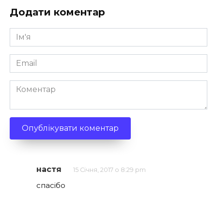
Додати коментар
Ім'я
*
Email
*
Коментар
настя
15 Січня, 2017 о 8:29 pm
спасiбо