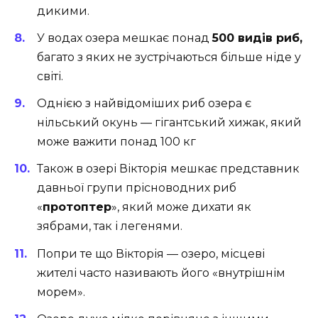
дикими.
У водах озера мешкає понад
500 видів риб,
багато з яких не зустрічаються більше ніде у
світі.
Однією з найвідоміших риб озера є
нільський окунь — гігантський хижак, який
може важити понад 100 кг
Також в озері Вікторія мешкає представник
давньої групи прісноводних риб
«
протоптер
», який може дихати як
зябрами, так і легенями.
Попри те що Вікторія — озеро, місцеві
жителі часто називають його «внутрішнім
морем».