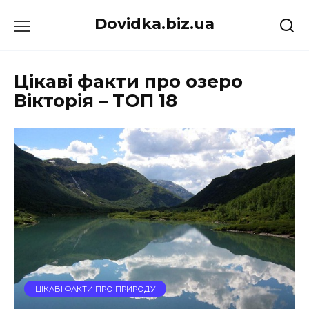
Перейти
Dovidka.biz.ua
до
вмісту
Цікаві факти про озеро
Вікторія – ТОП 18
ЦІКАВІ ФАКТИ ПРО ПРИРОДУ