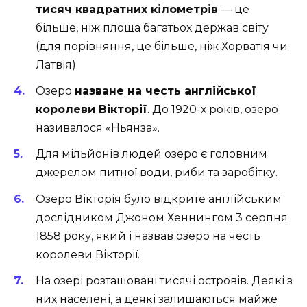
тисяч квадратних кілометрів
— це
більше, ніж площа багатьох держав світу
(для порівняння, це більше, ніж Хорватія чи
Латвія)
Озеро
назване на честь англійської
королеви Вікторії
. До 1920-х років, озеро
називалося «Ньянза».
Для мільйонів людей озеро є головним
джерелом питної води, риби та заробітку.
Озеро Вікторія було відкрите англійським
дослідником Джоном Хеннингом 3 серпня
1858 року, який і назвав озеро на честь
королеви Вікторії.
На озері розташовані тисячі островів. Деякі з
них населені, а деякі залишаються майже