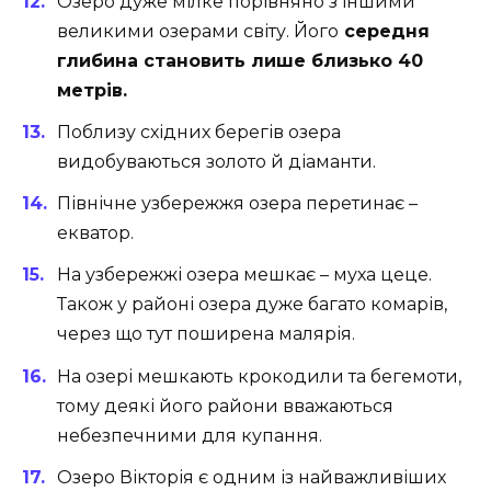
Озеро дуже мілке порівняно з іншими
великими озерами світу. Його
середня
глибина становить лише близько 40
метрів.
Поблизу східних берегів озера
видобуваються золото й діаманти.
Північне узбережжя озера перетинає –
екватор.
На узбережжі озера мешкає – муха цеце.
Також у районі озера дуже багато комарів,
через що тут поширена малярія.
На озері мешкають крокодили та бегемоти,
тому деякі його райони вважаються
небезпечними для купання.
Озеро Вікторія є одним із найважливіших