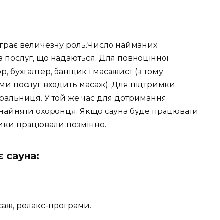
діграє величезну роль.Число найманих
а послуг, що надаються. Для повноцінної
р, бухгалтер, банщик і масажист (в тому
ми послуг входить масаж). Для підтримки
ральниця. У той же час для дотримання
 найняти охоронця. Якщо сауна буде працювати
ники працювали позмінно.
є сауна:
саж, релакс-програми.