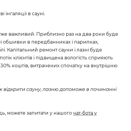
і інгаляції в сауні.
уже важливий. Приблизно раз на два роки буде
ої обшивки в передбанниках і парилках,
. Капітальний ремонт сауни і лазні буде
потік клієнтів і підвищена вологість сприяють
-30% коштів, витрачених спочатку на внутрішню
як відкрити сауну, лазню допоможе в починанні
дь, можете запитати у нашого
чат-бота у