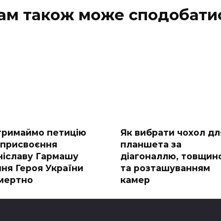
ам також може сподобати
тримаймо петицію
Як вибрати чохол дл
 присвоєння
планшета за
ніславу Гармашу
діагоналлю, товщин
ння Героя України
та розташуванням
мертно
камер