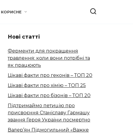
КОРИСНЕ
Нові статті
Ферменти для покращення
травлення: коли вони потрібні та
як працюють
Цікаві факти про геконів – ТОП 20
Цікаві факти про хімію – ТОП 25
Цікаві факти про бізонів – ТОП 20
Підтримаймо петицію про
присвоєння Станіславу Гармашу
звання Героя України посмертно
Валер’ян Підмогильний «Важке