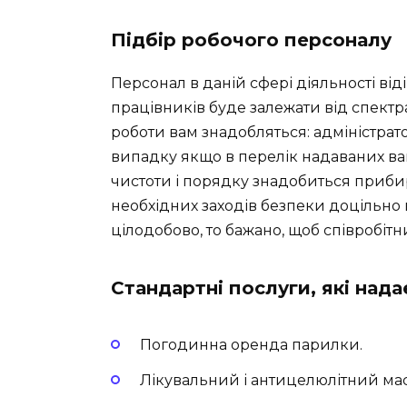
Підбір робочого персоналу
Персонал в даній сфері діяльності ві
працівників буде залежати від спектр
роботи вам знадобляться: адміністрато
випадку якщо в перелік надаваних ва
чистоти і порядку знадобиться приби
необхідних заходів безпеки доцільно
цілодобово, то бажано, щоб співробіт
Стандартні послуги, які нада
Погодинна оренда парилки.
Лікувальний і антицелюлітний ма