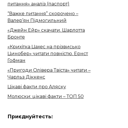
питання» аналіз (паспорт)
“Важке питання” скорочено –
Валер’ян Підмогильний
«Джейн Ейр» скачати. Шарлотта
Бронте
«Крихітка Цахес на прізвисько
Цинобер» читати повністю. Ернст
Гофман
«Пригоди Олівера Твіста» читати –
Чарльз Діккенс
Цікаві факти про Аляску
Молюски: цікаві факти – ТОП 50
Приєднуйтесть: