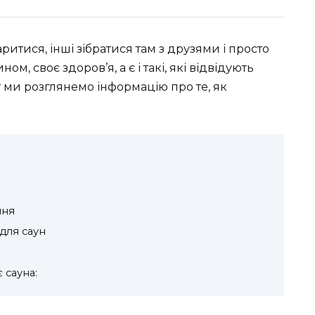
ритися, інші зібратися там з друзями і просто
ом, своє здоров’я, а є і такі, які відвідують
ут ми розглянемо інформацію про те, як
ння
для саун
 сауна: