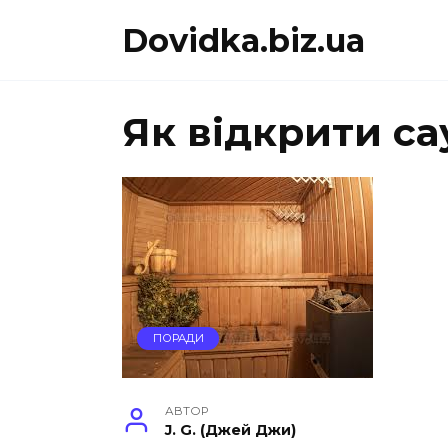
Перейти
Dovidka.biz.ua
до
вмісту
Як відкрити са
ПОРАДИ
АВТОР
J. G. (Джей Джи)