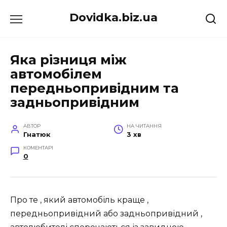
Перейти
Dovidka.biz.ua
до
вмісту
Яка різниця між
автомобілем
передньопривідним та
задньопривідним
АВТОР
НА ЧИТАННЯ
Гнатюк
3 хв
КОМЕНТАРІ
0
Про те , який автомобіль краще ,
передньопривідний або задньопривідний ,