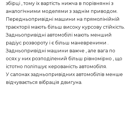
збірці , тому їх вартість нижча в порівнянні з
аналогічними моделями з заднім приводом.
Передньопривідні машини на прямолінійній
траєкторії мають більш високу курсову стійкість.
Задньопривідні автомобілі мають менший
радіус розвороту і є більш маневреними .
Задньопривідні машини важче , але вага по
осях у них розподілений більш рівномірно , що
істотно поліпшує керованість автомобіля.
У салонах задньопривідних автомобілів менше
відчувається вібрація двигуна.