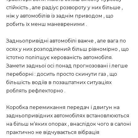
стійкість , але радіус розвороту у них більше ,
ніж у автомобілів із заднім приводом , що
робить їх менш маневреними .
Задньопривідні автомобілі важче , але вага по
осях у них розподілений більш рівномірно , що
істотно поліпшує керованість автомобіля.
Замети задньої осі понад прогнозовані і легше
переборні : досить просто скинути газ , що
більшість водіїв в позаштатних ситуаціях
роблять рефлекторно .
Коробка перемикання передач і двигун на
задньопривідних автомобілях встановлюються
на більш м’яких опорах , внаслідок чого в салоні
практично не відчувається вібрація