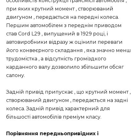
особливість конструкції трансмісії автомобіля ,
при яких крутний момент , створюваний
двигуном , передається на передні колеса.
Першим автомобілем з переднім приводом
став Cord L29 , випущений в 1929 році, і
автовиробники відразу ж оцінили переваги
його конвеєрного складання , яка значно менш
трудомістка , а відсутність громіздкого
карданного валу дозволило збільшити обсяг
салону.
Задній привід припускає , що крутний момент ,
створюваний двигуном , передається на задні
колеса. Задній привід характерний для
більшості автомобілів преміум класу.
Порівняння передньопривідних і