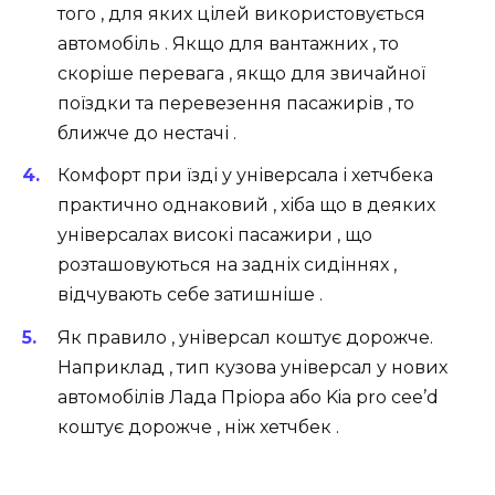
того , для яких цілей використовується
автомобіль . Якщо для вантажних , то
скоріше перевага , якщо для звичайної
поїздки та перевезення пасажирів , то
ближче до нестачі .
Комфорт при їзді у універсала і хетчбека
практично однаковий , хіба що в деяких
універсалах високі пасажири , що
розташовуються на задніх сидіннях ,
відчувають себе затишніше .
Як правило , універсал коштує дорожче.
Наприклад , тип кузова універсал у нових
автомобілів Лада Пріора або Kia pro cee’d
коштує дорожче , ніж хетчбек .