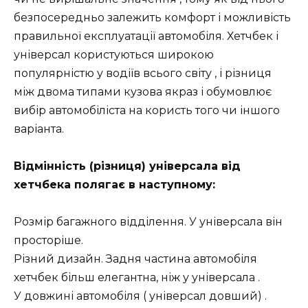
безпосередньо залежить комфорт і можливість
правильної експлуатації автомобіля. Хетчбек і
універсал користуються широкою
популярністю у водіїв всього світу , і різниця
між двома типами кузова якраз і обумовлює
вибір автомобіліста на користь того чи іншого
варіанта.
Відмінність (різниця) універсала від
хетчбека полягає в наступному:
Розмір багажного відділення. У універсала він
просторіше.
Різний дизайн. Задня частина автомобіля
хетчбек більш елегантна, ніж у універсала .
У довжині автомобіля ( універсал довший) .