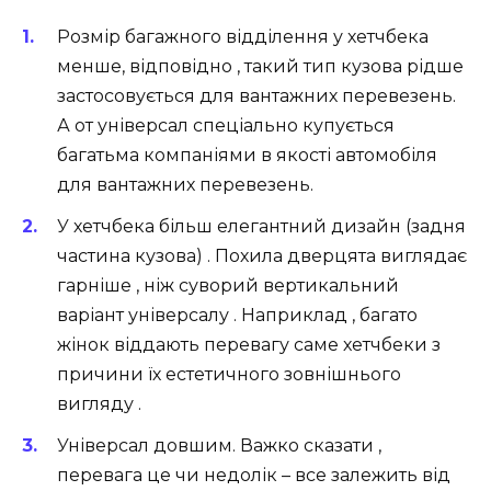
Розмір багажного відділення у хетчбека
менше, відповідно , такий тип кузова рідше
застосовується для вантажних перевезень.
А от універсал спеціально купується
багатьма компаніями в якості автомобіля
для вантажних перевезень.
У хетчбека більш елегантний дизайн (задня
частина кузова) . Похила дверцята виглядає
гарніше , ніж суворий вертикальний
варіант універсалу . Наприклад , багато
жінок віддають перевагу саме хетчбеки з
причини їх естетичного зовнішнього
вигляду .
Універсал довшим. Важко сказати ,
перевага це чи недолік – все залежить від