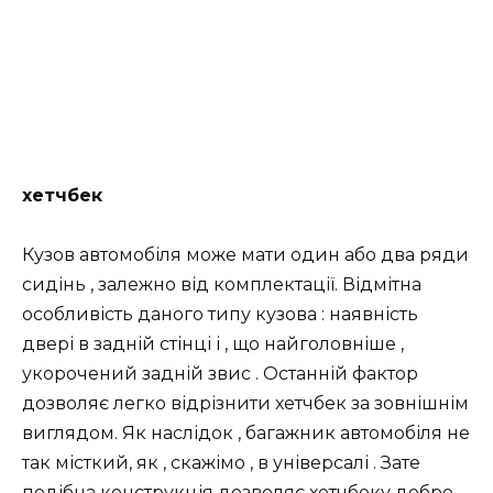
хетчбек
Кузов автомобіля може мати один або два ряди
сидінь , залежно від комплектації. Відмітна
особливість даного типу кузова : наявність
двері в задній стінці і , що найголовніше ,
укорочений задній звис . Останній фактор
дозволяє легко відрізнити хетчбек за зовнішнім
виглядом. Як наслідок , багажник автомобіля не
так місткий, як , скажімо , в універсалі . Зате
подібна конструкція дозволяє хетчбеку добре