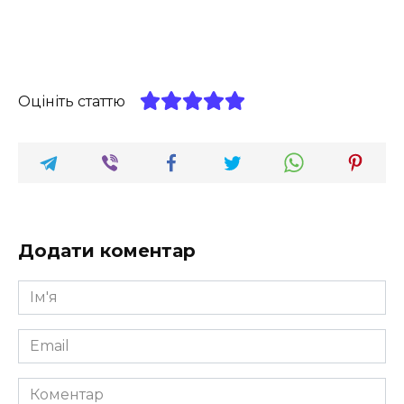
Оцініть статтю
Додати коментар
Ім'я
*
Email
*
Коментар