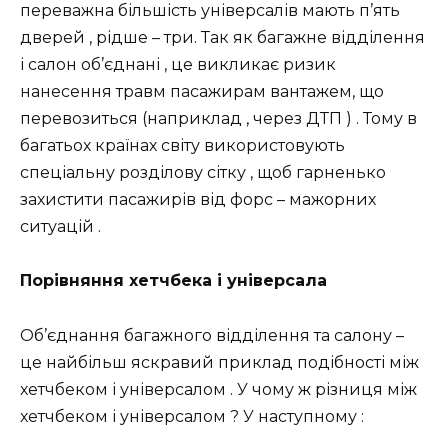
переважна більшість універсалів мають п’ять
дверей , рідше – три. Так як багажне відділення
і салон об’єднані , це викликає ризик
нанесення травм пасажирам вантажем, що
перевозиться (наприклад , через ДТП ) . Тому в
багатьох країнах світу використовують
спеціальну розділову сітку , щоб гарненько
захистити пасажирів від форс – мажорних
ситуацій .
Порівняння хетчбека і універсала
Об’єднання багажного відділення та салону –
це найбільш яскравий приклад подібності між
хетчбеком і універсалом . У чому ж різниця між
хетчбеком і універсалом ? У наступному :