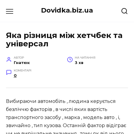
Перейти
Dovidka.biz.ua
до
вмісту
Яка різниця між хетчбек та
універсал
АВТОР
НА ЧИТАННЯ
Гнатюк
3 хв
КОМЕНТАРІ
0
Вибираючи автомобіль , людина керується
безліччю факторів , в числі яких вартість
транспортного засобу , марка , модель авто , і,
звичайно , тип кузова. Останній фактор відіграє
чи не вирішальне значення , тому як від нього