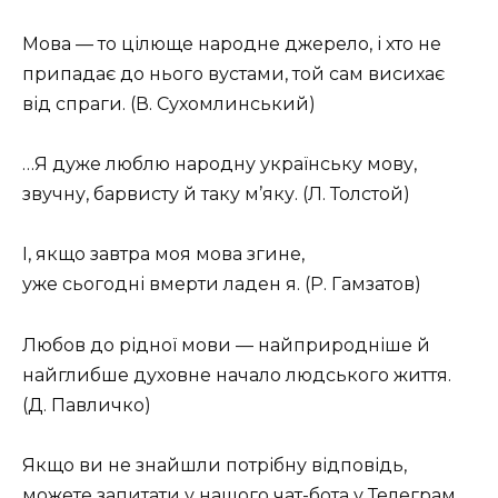
Мова — то цілюще народне джерело, і хто не
припадає до нього вустами, той сам висихає
від спраги. (В. Сухомлинський)
…Я дуже люблю народну українську мову,
звучну, барвисту й таку м’яку. (Л. Толстой)
І, якщо завтра моя мова згине,
уже сьогодні вмерти ладен я. (Р. Гамзатов)
Любов до рідної мови — найприродніше й
найглибше духовне начало людського життя.
(Д. Павличко)
Якщо ви не знайшли потрібну відповідь,
можете запитати у нашого
чат-бота у Телеграм
.