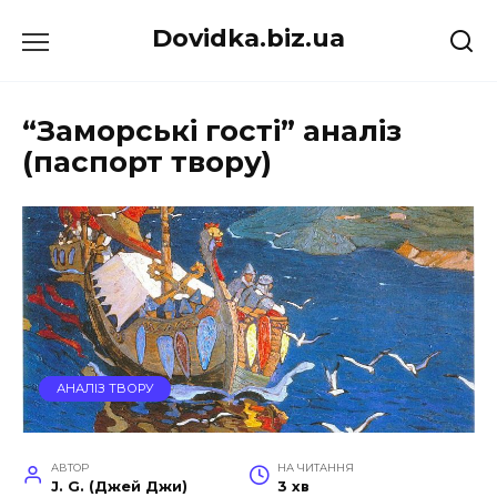
Перейти
Dovidka.biz.ua
до
вмісту
“Заморські гості” аналіз
(паспорт твору)
АНАЛІЗ ТВОРУ
АВТОР
НА ЧИТАННЯ
J. G. (Джей Джи)
3 хв