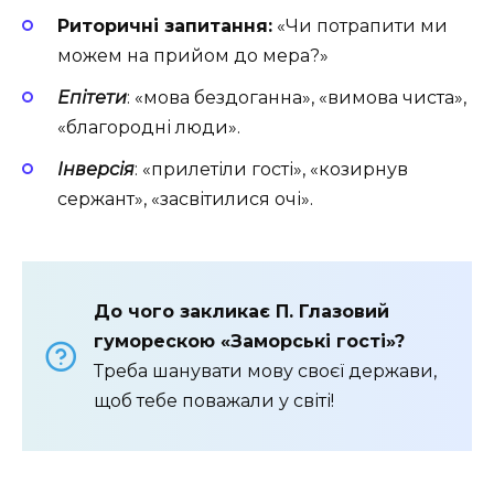
Риторичні запитання:
«Чи потрапити ми
можем на прийом до мера?»
Епітети
: «мова бездоганна», «вимова чиста»,
«благородні люди».
Інверсія
: «прилетіли гості», «козирнув
сержант», «засвітилися очі».
До чого закликає П. Глазовий
гуморескою «Заморські гості»?
Треба шанувати мову своєї держави,
щоб тебе поважали у світі!