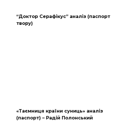
“Доктор Серафікус” аналіз (паспорт
твору)
«Таємниця країни суниць» аналіз
(паспорт) – Радій Полонський