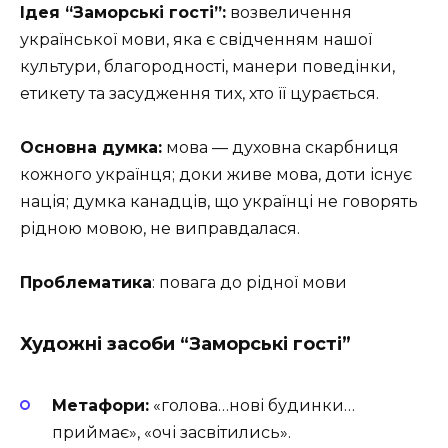
Ідея “Заморські гості”:
возвеличення
української мови, яка є свідченням нашої
культури, благородності, манери поведінки,
етикету та засудження тих, хто її цурається.
Основна думка:
мова — духовна скарбниця
кожного українця; доки живе мова, доти існує
нація; думка канадців, що українці не говорять
рідною мовою, не виправдалася.
Проблематика
: повага до рідної мови
Художні засоби “Заморські гості”
Метафори:
«голова…нові будинки…
приймає», «очі засвітились».