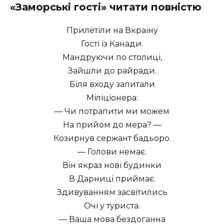
«Заморські гості» читати повністю
Прилетіли на Вкраїну
Гості із Канади.
Мандруючи по столиці,
Зайшли до райради.
Біля входу запитали
Міліціонера:
— Чи потрапити ми можем
На прийом до мера? —
Козирнув сержант бадьоро.
— Голови немає.
Він якраз нові будинки
В Дарниці приймає.
Здивуванням засвітились
Очі у туриста.
— Ваша мова бездоганна