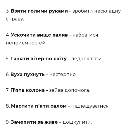
3.
Взяти голими руками
– зробити нескладну
справу.
4.
Ускочити вище халяв
– набратися
неприємностей.
5.
Ганяти вітер по світу
– ледарювати.
6.
Вуха пухнуть
– нестерпно
7.
П’ята колона
– зайва допомога.
8.
Мастити п’яти салом
– підлещуватися.
9.
Зачепити за живе
– дошкулити.