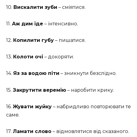
10.
Вискалити зуби
– сміятися.
11.
Аж дим іде
– інтенсивно.
12.
Копилити губу
– пишатися.
13.
Колоти очі
– докоряти.
14.
Яз за водою піти
– зникнути безслідно.
15.
Закрутити веремію
– наробити крику.
16.
Жувати жуйку
– набридливо повторювати те
саме.
17.
Ламати слово
– відмовлятися від сказаного.