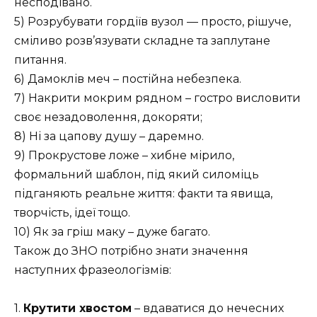
несподівано.
5) Розрубувати гордіїв вузол — просто, рішуче,
сміливо розв’язувати складне та заплутане
питання.
6) Дамоклів меч – постійна небезпека.
7) Накрити мокрим рядном – гостро висловити
своє незадоволення, докоряти;
8) Ні за цапову душу – даремно.
9) Прокрустове ложе – хибне мірило,
формальний шаблон, під який силоміць
підганяють реальне життя: факти та явища,
творчість, ідеї тощо
.
10) Як за гріш маку – дуже багато.
Також до ЗНО потрібно знати значення
наступних фразеологізмів:
1.
Крутити хвостом
– вдаватися до нечесних