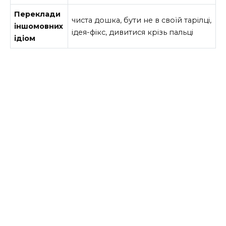
Переклади
чиста дошка, бути не в своїй тарілці,
іншомовних
ідея-фікс, дивитися крізь пальці
ідіом