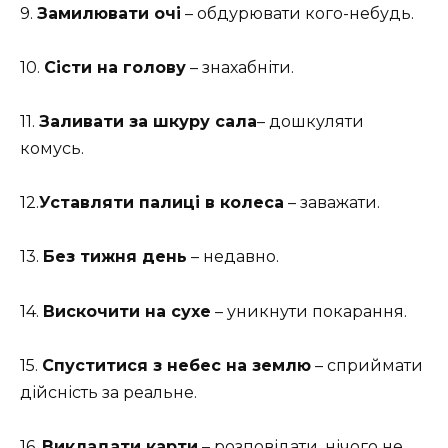
9.
Замилювати очі
– обдурювати кого-небудь.
10.
Сісти на голову
– знахабніти.
11.
Заливати за шкуру сала
– дошкуляти
комусь.
12.
Уставляти палиці в колеса
– заважати.
13.
Без тижня день
– недавно.
14.
Вискочити на сухе
– уникнути покарання.
15.
Спуститися з небес на землю
– сприймати
дійсність за реальне.
16.
Викладати карти
– розповідати, нічого не