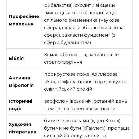
рибальства), сходити зі сцени
(мистецька сфера),зводити до
Професійне
спільного знаменника (наукова
мовлення
сфера), скласти зброю (військова
сфера), закласти фундамент (зі
сфери будівництва)
Земля обітованна, вавилонське
Біблія
стовпотворіння
прокрустове ложе, Ахіллесова
Антична
п’ята, Сізіфова праця, гордіїв вузол,
міфологія
олімпійський спокій
Історичні
варфоломіївська ніч, останній день
події
Помпеї, наполеонівські плани
битися з вітряками («Дон Кіхот»),
Художня
бути чи не бути («Гамлет»), пропаща
література
сила («Хіба ревуть воли…»)