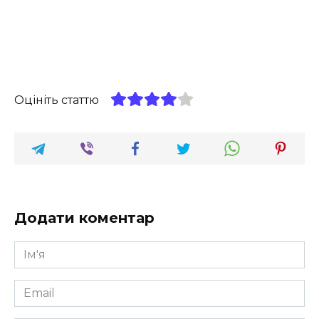
Оцініть статтю
Додати коментар
Ім'я
*
Email
*