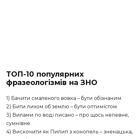
ТОП-10 популярних
фразеологізмів на ЗНО
1) Бачити смаленого вовка – бути обізнаним.
2) Бити лихом об землю – бути оптимістом.
3) Вилами по воді писано – про щось непевне,
сумнівне.
4) Вискочити як Пилип з конопель – зненацька,