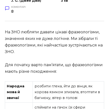
J. G. (Джей Джи)
3 хв
КОМЕНТАРІ
0
На ЗНО любляти давати цікаві фразеологізми,
значення яких не дуже логічне. Ми зібрали ті
фразеологізми, які найчастіше зустрічаються на
ЗНО.
Для початку варто пам’ятати, що фразеологізми
мають різне походження:
Народна
розбити глека, йти до вінця, як
мова й
корова язиком злизала, втоптати в
звичаї
багнюку, вітер в голові
спіймати на гачок (зі сфери