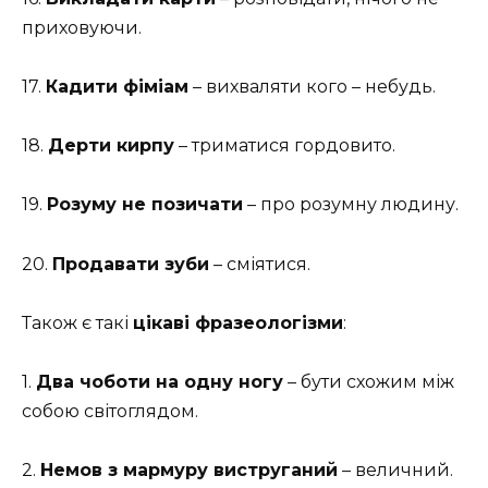
приховуючи.
17.
Кадити фіміам
– вихваляти кого – небудь.
18.
Дерти кирпу
– триматися гордовито.
19.
Розуму не позичати
– про розумну людину.
20.
Продавати зуби
– сміятися.
Також є такі
цікаві фразеологізми
:
1.
Два чоботи на одну ногу
– бути схожим між
собою світоглядом.
2.
Немов з мармуру виструганий
– величний.