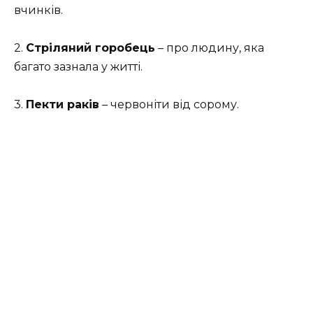
вчинків.
2.
Стріляний горобець
– про людину, яка
багато зазнала у житті.
3.
Пекти раків
– червоніти від сорому.