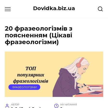
Перейти
Dovidka.biz.ua
до
вмісту
20 фразеологізмів з
поясненням (Цікаві
фразеологізми)
ФРАЗЕОЛОГІЗМИ
АВТОР
НА ЧИТАННЯ