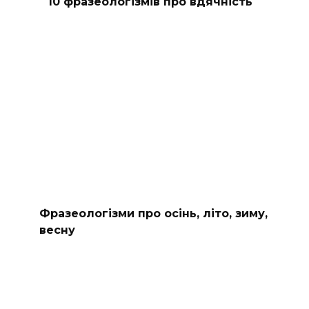
10 фразеологізмів про вдячність
Фразеологізми про осінь, літо, зиму,
весну