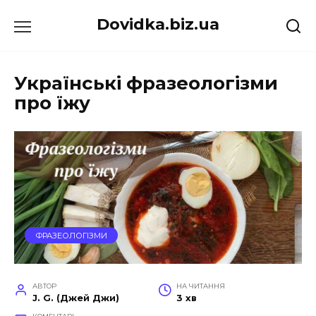
Перейти
Dovidka.biz.ua
до
вмісту
Українські фразеологізми
про їжу
ФРАЗЕОЛОГІЗМИ
АВТОР
НА ЧИТАННЯ
J. G. (Джей Джи)
3 хв