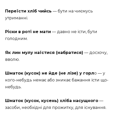
Переїсти хліб чийсь
— бути на чиємусь
утриманні.
Ріски в роті не мати
— давно не їсти, бути
голодним.
Як лин мулу наїстися (набратися)
— досхочу,
вволю.
Шматок (кусок) не йде (не лізе) у горл
о — у
кого-небудь немає або зникає бажання їсти що-
небудь.
Шматок (кусок, кусень) хліба насущного
—
засоби, необхідні для прожитку, для існування.