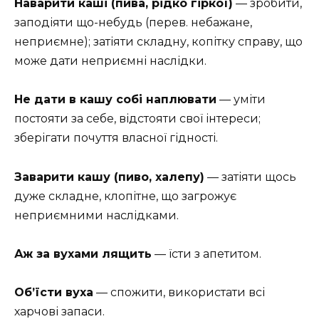
Наварити каші (пива, рідко гіркої)
— зробити,
заподіяти що-небудь (перев. небажане,
неприємне); затіяти складну, копітку справу, що
може дати неприємні наслідки.
Не дати в кашу собі наплювати
— уміти
постояти за себе, відстояти свої інтереси;
зберігати почуття власної гідності.
Заварити кашу (пиво, халепу)
— затіяти щось
дуже складне, клопітне, що загрожує
неприємними наслідками.
Аж за вухами лящить
— їсти з апетитом.
Об’їсти вуха
— спожити, використати всі
харчові запаси.