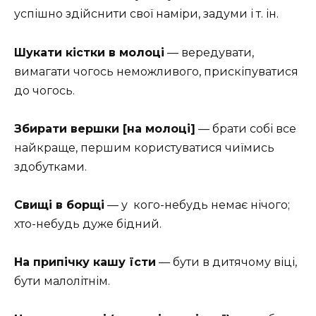
успішно здійснити свої наміри, задуми і т. ін.
Шукати кістки в молоці
— вередувати,
вимагати чогось неможливого, прискіпуватися
до чогось.
Збирати вершки [на молоці]
— брати собі все
найкраще, першим користуватися чиїмись
здобутками.
Свищі в борщі
— у
кого-небудь немає нічого;
хто-небудь дуже бідний.
На припічку кашу їсти
— бути в дитячому віці,
бути малолітнім.