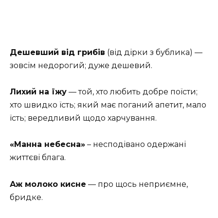
Дешевший від грибів
(від дірки з бублика) —
зовсім недорогий; дуже дешевий.
Лихий на їжу
— той, хто любить добре поїсти;
хто швидко їсть; який має поганий апетит, мало
їсть; вередливий щодо харчування.
«Манна небесна»
– несподівано одержані
життєві блага.
Аж молоко кисне
— про щось неприємне,
бридке.