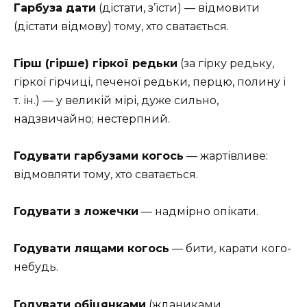
Гарбуза дати
(дістати, з’їсти) — відмовити
(дістати відмову) тому, хто сватається.
Гірш (гірше) гіркої редьки
(за гірку редьку,
гіркої гірчиці, печеної редьки, перцю, полину і
т. ін.) — у великій мірі, дуже сильно,
надзвичайно; нестерпний.
Годувати гарбузами когось
— жартівливе:
відмовляти тому, хто сватається.
Годувати з ложечки
— надмірно опікати.
Годувати лящами когось
— бити, карати кого-
небудь.
Годувати обіцянками
(жданиками,