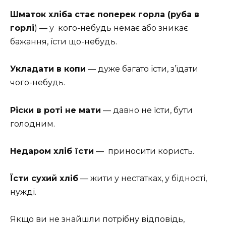
Шматок хліба стає поперек горла (руба в
горлі
) — у
кого-небудь немає або зникає
бажання, їсти що-небудь.
Укладати в копи
— дуже багато їсти, з’їдати
чого-небудь.
Ріски в роті не мати
— давно не їсти, бути
голодним.
Недаром хліб їсти
—
приносити користь.
Їсти сухий хліб
— жити у нестатках, у бідності,
нужді.
Якщо ви не знайшли потрібну відповідь,