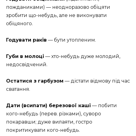
пожданиками) — неодноразово обіцяти
зробити що-небудь, але не виконувати
обіцяного.
Годувати раків
— бути утопленим.
Губи в молоці
— хто-небудь дуже молодий,
недосвідчений.
Остатися з гарбузом
— дістати відмову під час
сватання.
Дати (всипати) березової каші
— побити
кого-небудь (перев. різками), суворо
покаравши; дуже вилаяти, гостро
покритикувати кого-небудь.