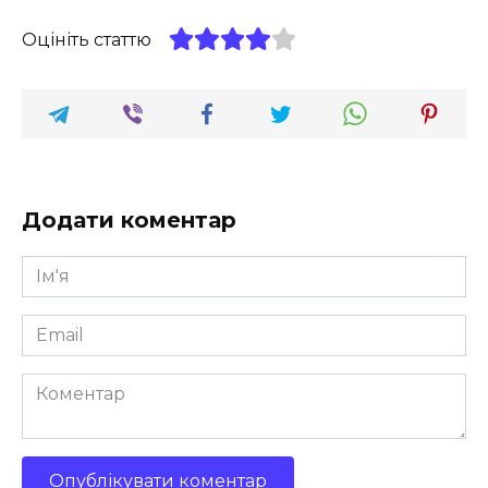
Оцініть статтю
Додати коментар
Ім'я
*
Email
*
Коментар