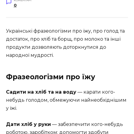
КОМЕНТАРІ
0
Українські фразеологізми про їжу, про голод та
достаток, про хліб та борщ, про молоко та інші
продукти дозволяють доторкнутися до
народної мудрості.
Фразеологізми про їжу
Садити на хліб та на воду
— карати кого-
небудь голодом, обмежуючи найнеобхіднішим
у їжі.
Дати хліб у руки
— забезпечити кого-небудь
роботою, заробітком; допомогти здобути