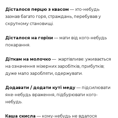
Дісталося перцю з квасом
— хто-небудь
зазнав багато горя, страждань, перебував у
скрутному становищі.
Дісталося на горіхи
— мати від кого-небудь
покарання.
Діткам на молочко
—
жартівливе: уживається
на означення мізерних заробітків, прибутків;
дуже мало заробляти, одержувати.
Додавати / додати куті меду
— підсилювати
яке-небудь враження, підбурювати кого-
небудь.
Каша скисла
— кому-небудь не вдалося