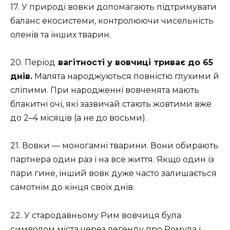
17. У природі вовки допомагають підтримувати
баланс екосистеми, контролюючи чисельність
оленів та інших тварин.
20. Період
вагітності у вовчиці триває до 65
днів.
Малята народжуються повністю глухими й
сліпими. При народженні вовченята мають
блакитні очі, які зазвичай стають жовтими вже
до 2–4 місяців (а не до восьми).
21. Вовки — моногамні тварини. Вони обирають
партнера один раз і на все життя. Якщо один із
пари гине, інший вовк дуже часто залишається
самотнім до кінця своїх днів.
22. У стародавньому Рим вовчиця була
символом міста через легенду про Ромула і