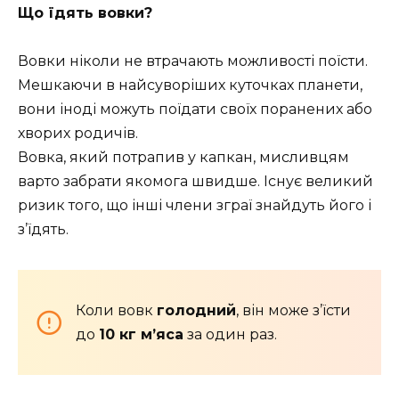
Що їдять вовки?
Вовки ніколи не втрачають можливості поїсти.
Мешкаючи в найсуворіших куточках планети,
вони іноді можуть поїдати своїх поранених або
хворих родичів.
Вовка, який потрапив у капкан, мисливцям
варто забрати якомога швидше. Існує великий
ризик того, що інші члени зграї знайдуть його і
з’їдять.
Коли вовк
голодний
, він може з’їсти
до
10 кг м’яса
за один раз.