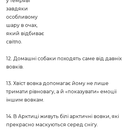
у темряві
завдяки
особливому
шару в очах,
який відбиває
світло.
12. Домашні собаки походять саме від давніх
вовків.
13. Хвіст вовка допомагає йому не лише
тримати рівновагу, а й «показувати» емоції
іншим вовкам.
14. В Арктиці живуть білі арктичні вовки, які
прекрасно маскуються серед снігу.