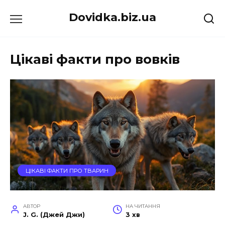
Перейти
Dovidka.biz.ua
до
вмісту
Цікаві факти про вовків
ЦІКАВІ ФАКТИ ПРО ТВАРИН
АВТОР
НА ЧИТАННЯ
J. G. (Джей Джи)
3 хв