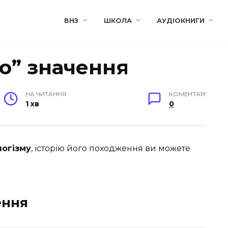
ВНЗ
ШКОЛА
АУДІОКНИГИ
о” значення
НА ЧИТАННЯ
КОМЕНТАРІ
1 хв
0
огізму
, історію його походження ви можете
ення