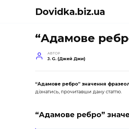
Перейти
Dovidka.biz.ua
до
вмісту
“Адамове ребр
АВТОР
J. G. (Джей Джи)
“Адамове ребро” значення фразеол
дізнатись, прочитавши дану статтю.
“Адамове ребро” знач