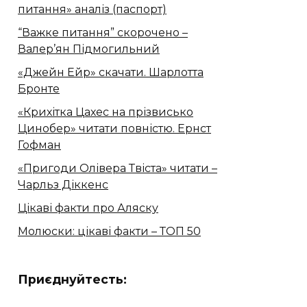
питання» аналіз (паспорт)
“Важке питання” скорочено –
Валер’ян Підмогильний
«Джейн Ейр» скачати. Шарлотта
Бронте
«Крихітка Цахес на прізвисько
Цинобер» читати повністю. Ернст
Гофман
«Пригоди Олівера Твіста» читати –
Чарльз Діккенс
Цікаві факти про Аляску
Молюски: цікаві факти – ТОП 50
Приєднуйтесть: