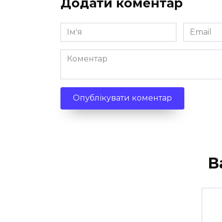
Додати коментар
Ім'я
Email
*
*
Коментар
В