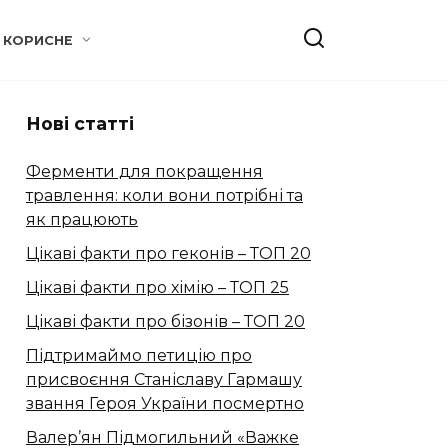
КОРИСНЕ
Нові статті
Ферменти для покращення
травлення: коли вони потрібні та
як працюють
Цікаві факти про геконів – ТОП 20
Цікаві факти про хімію – ТОП 25
Цікаві факти про бізонів – ТОП 20
Підтримаймо петицію про
присвоєння Станіславу Гармашу
звання Героя України посмертно
Валер’ян Підмогильний «Важке