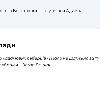
 якого Бог створив жінку. «Часи Адама» —
лади
о «адамових реберців» і мало не щотижня за ту
и ребрами… Остап Вишня