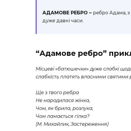
АДАМОВЕ РЕБРО –
ребро Адама, з
дуже давні часи.
“Адамове ребро” прик
Місцеві «батюшечки» дуже слабкі щод
слабкість платять власними святим
Ще з твого ребра
Не народилася жінка,
Чом, як брила, розлука,
Чом ламається гілка?
(М. Михайлик, Застереження)