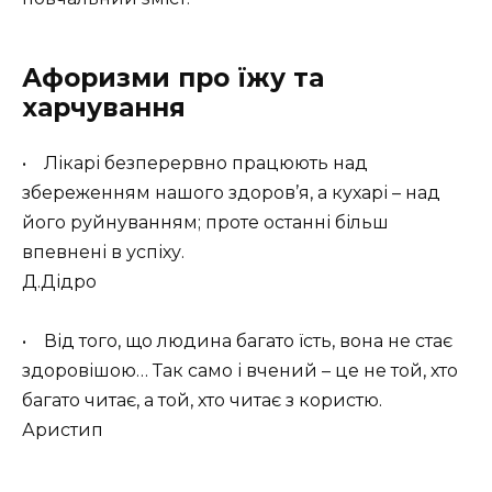
Афоризми про їжу та
харчування
• Лікарі безперервно працюють над
збереженням нашого здоров’я, а кухарі – над
його руйнуванням; проте останні більш
впевнені в успіху.
Д.Дідро
• Від того, що людина багато їсть, вона не стає
здоровішою… Так само і вчений – це не той, хто
багато читає, а той, хто читає з користю.
Аристип