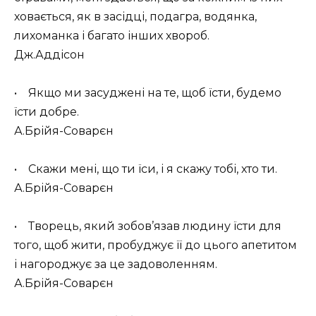
ховається, як в засідці, подагра, водянка,
лихоманка і багато інших хвороб.
Дж.Аддісон
• Якщо ми засуджені на те, щоб їсти, будемо
їсти добре.
А.Брійя-Соварєн
• Скажи мені, що ти їси, і я скажу тобі, хто ти.
А.Брійя-Соварєн
• Творець, який зобов’язав людину їсти для
того, щоб жити, пробуджує її до цього апетитом
і нагороджує за це задоволенням.
А.Брійя-Соварєн