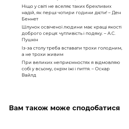
Ніщо у світі не вселяє таких брехливих
надій, як перші чотири години дієти! – Ден
Беннет
Шлунок освіченої людини має кращі якості
доброго серця: чутливість і подяку. – А.С.
Пушкін
Із-за столу треба вставати трохи голодним,
а не трохи живим
При великих неприємностях я відмовляю
собі у всьому, окрім їжі і пиття. – Оскар
Вайлд
Вам також може сподобатися