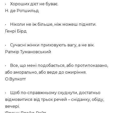
• Хороших дієт не буває.
Н. де Ротшильд
• Ніколи не їж більше, ніж можеш підняти.
Генрі Бірд
• Сучасні жінки приховують вагу, а не вік.
Ратмір Тумановський
• Все, що мені подобається, або протипоказано,
або аморально, або веде до ожиріння.
О.Вулкотт
• Щоб по-справжньому схуднути, достатньо
відмовитися від трьох речей – сніданку, обіду,
вечері.