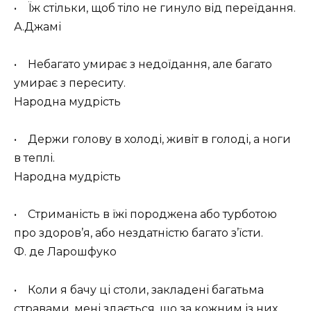
• Їж стільки, щоб тіло не гинуло від переїдання.
А.Джамі
• Небагато умирає з недоїдання, але багато
умирає з переситу.
Народна мудрість
• Держи голову в холоді, живіт в голоді, а ноги
в теплі.
Народна мудрість
• Стриманість в їжі породжена або турботою
про здоров’я, або нездатністю багато з’їсти.
Ф. де Ларошфуко
• Коли я бачу ці столи, закладені багатьма
стравами, мені здається, що за кожним із них