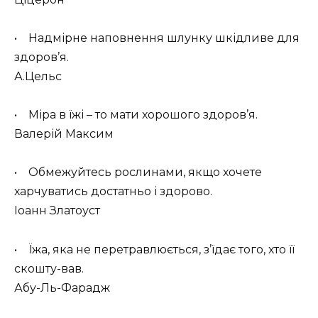
• Надмірне наповнення шлунку шкідливе для
здоров’я.
А.Цельс
• Міра в їжі – то мати хорошого здоров’я.
Валерій Максим
• Обмежуйтесь рослинами, якщо хочете
харчуватись достатньо і здорово.
Іоанн Златоуст
• Їжа, яка не перетравлюється, з’їдає того, хто її
скошту-вав.
Абу-Ль-Фарадж