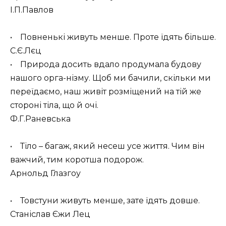
І.П.Павлов
• Повненькі живуть менше. Проте їдять більше.
С.Є.Лєц
• Природа досить вдало продумала будову
нашого орга-нізму. Щоб ми бачили, скільки ми
переїдаємо, наш живіт розміщений на тій же
стороні тіла, що й очі.
Ф.Г.Раневська
• Тіло – багаж, який несеш усе життя. Чим він
важчий, тим коротша подорож.
Арнольд Глазгоу
• Товстуни живуть менше, зате їдять довше.
Станіслав Єжи Лец