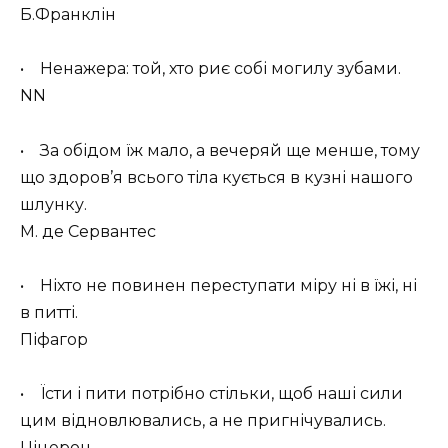
Б.Франклін
• Ненажера: той, хто риє собі могилу зубами.
NN
• За обідом їж мало, а вечеряй ще менше, тому
що здоров’я всього тіла кується в кузні нашого
шлунку.
М. де Сервантес
• Ніхто не повинен переступати міру ні в їжі, ні
в питті.
Піфагор
• Їсти і пити потрібно стільки, щоб наші сили
цим відновлювались, а не пригнічувались.
Ціцерон