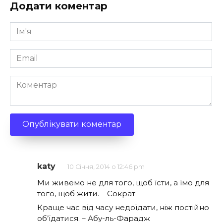
Додати коментар
Ім'я
*
Email
*
Коментар
katy
10 Січня, 2014 о 12:46 pm
Ми живемо не для того, щоб їсти, а їмо для
того, щоб жити. – Сократ
Краще час від часу недоїдати, ніж постійно
об’їдатися. – Абу-ль-Фарадж