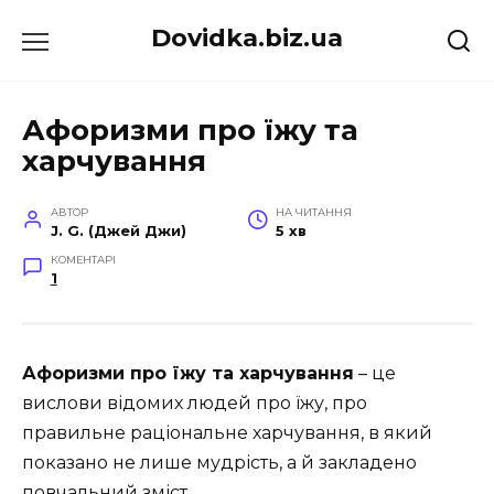
Перейти
Dovidka.biz.ua
до
вмісту
Афоризми про їжу та
харчування
АВТОР
НА ЧИТАННЯ
J. G. (Джей Джи)
5 хв
КОМЕНТАРІ
1
Афоризми про їжу та харчування
– це
вислови відомих людей про їжу, про
правильне раціональне харчування, в який
показано не лише мудрість, а й закладено
повчальний зміст.