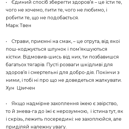
• Єдиний спосіб зберегти здоров’я – це їсти те,
чого не хочемо, пити те, чого не любимо, і
робити те, що не подобається.
Марк Твен
• Страви, приємні на смак, – це отрута, від якої
пош-коджується шлунок і пом’якшуються
кістки. Відмовив-шись від них, ти позбавишся
багатьох тягарів. Пусті розваги шкідливі для
здоров’я і смертельні для добро-дія. Покінчи з
ними, і тобі ні про що не доведеться жалкувати.
Хун Цзичен
• Якщо надмірне захоплення їжею є звірство,
то й знева-га до їжі є нерозумною, і істина тут, як
і скрізь, лежить посередині: не захоплюйся, але
приділяй належну увагу.