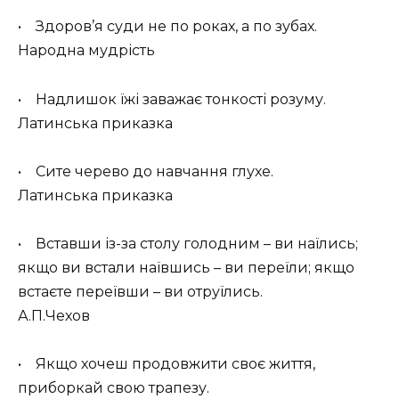
• Здоров’я суди не по роках, а по зубах.
Народна мудрість
• Надлишок їжі заважає тонкості розуму.
Латинська приказка
• Сите черево до навчання глухе.
Латинська приказка
• Вставши із-за столу голодним – ви наїлись;
якщо ви встали наївшись – ви переїли; якщо
встаєте переївши – ви отруїлись.
А.П.Чехов
• Якщо хочеш продовжити своє життя,
приборкай свою трапезу.