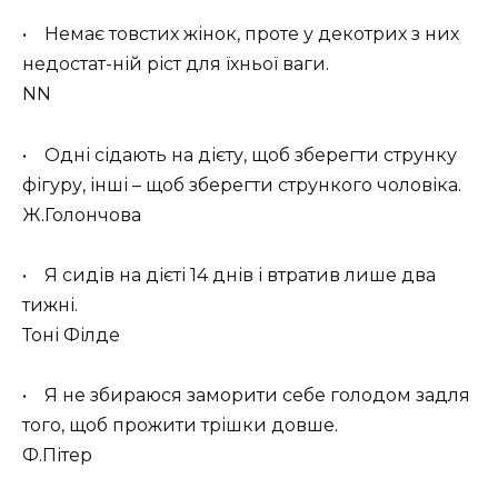
• Немає товстих жінок, проте у декотрих з них
недостат-ній ріст для їхньої ваги.
NN
• Одні сідають на дієту, щоб зберегти струнку
фігуру, інші – щоб зберегти стрункого чоловіка.
Ж.Голончова
• Я сидів на дієті 14 днів і втратив лише два
тижні.
Тоні Філде
• Я не збираюся заморити себе голодом задля
того, щоб прожити трішки довше.
Ф.Пітер