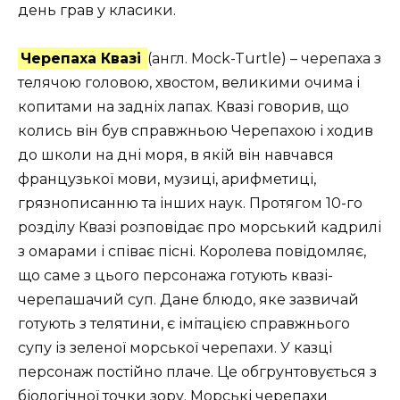
день грав у класики.
Черепаха Квазі
(англ. Mock-Turtle) – черепаха з
телячою головою, хвостом, великими очима і
копитами на задніх лапах. Квазі говорив, що
колись він був справжньою Черепахою і ходив
до школи на дні моря, в якій він навчався
французької мови, музиці, арифметиці,
грязнописанню та інших наук. Протягом 10-го
розділу Квазі розповідає про морський кадрилі
з омарами і співає пісні. Королева повідомляє,
що саме з цього персонажа готують квазі-
черепашачий суп. Дане блюдо, яке зазвичай
готують з телятини, є імітацією справжнього
супу із зеленої морської черепахи. У казці
персонаж постійно плаче. Це обгрунтовується з
біологічної точки зору. Морські черепахи