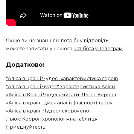
Якщо ви не знайшли потрібну відповідь,
можете запитати у нашого
чат-бота у Телеграм
.
Додатково:
"Аліса в країні Чудес" характеристика героїв
"Аліса в країні чудес" характеристика Аліси
«Аліса в Країні Чудес» читати. Льюїс Керрол
«Аліса в країні Див» аналіз (паспорт) твору
«Аліса в країні Чудес» скорочено
Льюїс Керрол хронологічна таблиця
Приєднуйтесть: