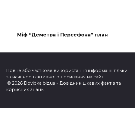
Міф “Деметра і Персефона” план
Повне або часткове використання інформації тільки
за наявності активного посилання на сайт
© 2026 Dovidka.biz.ua - Довідник цікавих фактів та
корисних знань