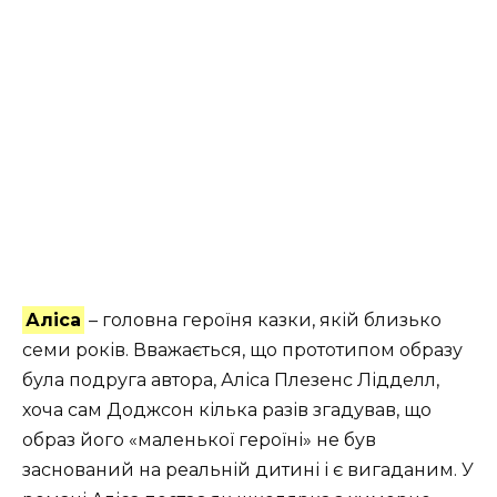
Аліса
– головна героїня казки, якій близько
семи років. Вважається, що прототипом образу
була подруга автора, Аліса Плезенс Лідделл,
хоча сам Доджсон кілька разів згадував, що
образ його «маленької героїні» не був
заснований на реальній дитині і є вигаданим. У