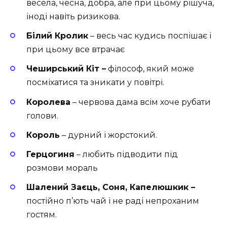
весела, чесна, добра, але при цьому рішуча,
іноді навіть ризикова.
Білий Кролик
– весь час кудись поспішає і
при цьому все втрачає
Чеширський Кіт –
філософ, який може
посміхатися та зникати у повітрі.
Королева
– червова дама всім хоче рубати
голови.
Король
– дурний і жорстокий.
Герцогиня
– любить підводити під
розмови мораль
Шалений Заєць, Соня, Капелюшкик –
постійно п’ють чай і не раді непроханим
гостям.