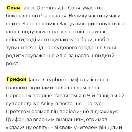
Соня
(англ. Dormouse) – Соня, учасник
божевільного Чаювання. Велику частину часу
спить; Капелюшник і Заєць використовують її в
якості подушки. Іноді уві сні він починає
співати, тоді його щипають за боки, щоб він
зупинився. Під час судового засідання Соня
родить зауваження Алісі за надто швидкий
роіст.
Грифон
(англ. Gryphon) – міфічна істота з
головою і крилами орла та тілом лева.
Персонаж вперше з’являється в 9-й главі, в якій
супроводжує Алісу, а востаннє – на суді.
Протягом розмов він періодично підкахикує.
Грифон, за власним визнанням, отримав
«класичну освіту» – зі своїм учителем він цілий