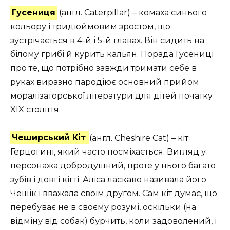
Гусениця
(англ. Caterpillar) – комаха синього
кольору і тридюймовим зростом, що
зустрічається в 4-й і 5-й главах. Він сидить на
білому грибі й курить кальян. Порада Гусениці
про те, що потрібно завжди тримати себе в
руках виразно пародіює основний прийом
моралізаторської літератури для дітей початку
XIX століття.
Чеширський Кіт
(англ. Cheshire Cat) – кіт
Герцогині, який часто посміхається. Вигляд у
персонажа добродушний, проте у нього багато
зубів і довгі кігті. Аліса ласкаво називала його
Чешік і вважала своїм другом. Сам кіт думає, що
перебуває не в своєму розумі, оскільки (на
відміну від собак) бурчить, коли задоволений, і