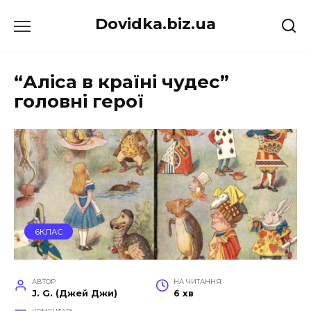
Перейти
Dovidka.biz.ua
до
вмісту
“Аліса в країні чудес”
головні герої
6КЛАС
АВТОР
НА ЧИТАННЯ
J. G. (Джей Джи)
6 хв