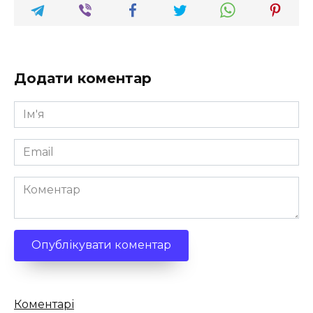
Додати коментар
Ім'я
*
Email
*
Коментар
Кількість
Коментарі