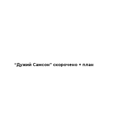
“Дужий Самсон” скорочено + план