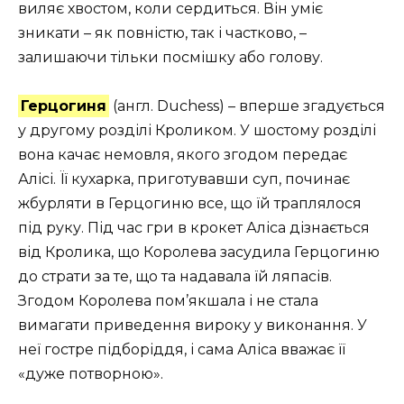
виляє хвостом, коли сердиться. Він уміє
зникати – як повністю, так і частково, –
залишаючи тільки посмішку або голову.
Герцогиня
(англ. Duchess) – вперше згадується
у другому розділі Кроликом. У шостому розділі
вона качає немовля, якого згодом передає
Алісі. Її кухарка, приготувавши суп, починає
жбурляти в Герцогиню все, що їй траплялося
під руку. Під час гри в крокет Аліса дізнається
від Кролика, що Королева засудила Герцогиню
до страти за те, що та надавала їй ляпасів.
Згодом Королева пом’якшала і не стала
вимагати приведення вироку у виконання. У
неї гостре підборіддя, і сама Аліса вважає її
«дуже потворною».