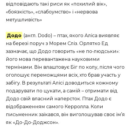
відповідають такі риси як «похилий вік»,
«боязкість», «слабоумство» і «нервова
метушливість»
Додо
(англ. Dodo) – птах, якого Аліса виявляє
на березі поруч з Морем Сліз. Орлятко Ед
зазначає, що Додо говорить «не по-людськи»:
його мова перевантажена науковими
термінами. Він влаштовує Біг по колу, після чого
оголошує переможцями всіх, хто брав участь у
забігу. В результаті Алісі доводиться кожному
подарувати по цукати, а самій – отримати від
Додо свій власний наперсток. Птах Додо є
відображенням самого Керролла. Коли
письменник заїкався, він виголошував своє ім’я
як «До-До-Доджсон».