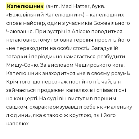
Капелюшник
(англ. Mad Hatter, букв.
«Божевільний Капелюшник») – капелюшних
справ майстер, один з учасників Божевільного
Чаювання. При зустрічі з Алісою поводиться
нетактовно, тому головна героїня просить його
«не переходити на особистості». Загадує їй
загадки і періодично намагається розбудити
Мишу-Соню. За висловом Чеширського кота,
Капелюшник знаходиться «не в своєму розумі».
Крім того, що персонаж постійно п’є чай, він
займається продажем капелюхів і співає пісні
на концерті. На суді він виступив першим
свідком, охарактеризувавши себе як «маленьку
людини», яка є такою ж круглою, як і його
капелюх.