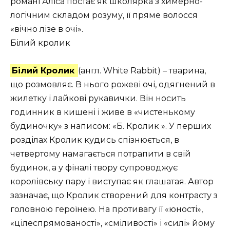
романі Аліса постає як школярка з химерно-
логічним складом розуму, її пряме волосся
«вічно лізе в очі».
Білий кролик
Білий Кролик
(англ. White Rabbit) – тварина,
що розмовляє. В нього рожеві очі, одягнений в
жилетку і лайкові рукавички. Він носить
годинник в кишені і живе в «чистенькому
будиночку» з написом: «Б. Кролик ». У перших
розділах Кролик кудись спізнюється, в
четвертому намагається потрапити в свій
будинок, а у фіналі твору супроводжує
королівську пару і виступає як глашатая. Автор
зазначає, що Кролик створений для контрасту з
головною героїнею. На противагу її «юності»,
«цілеспрямованості», «сміливості» і «силі» йому