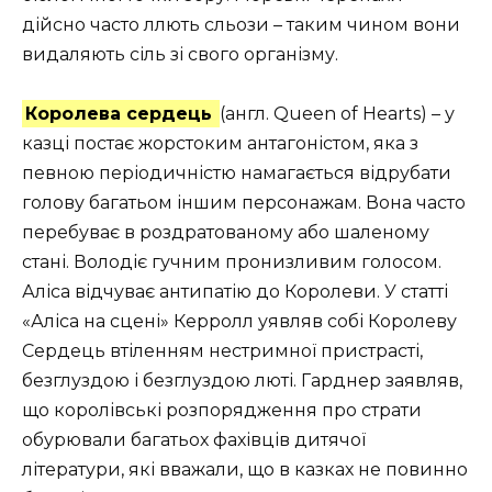
дійсно часто ллють сльози – таким чином вони
видаляють сіль зі свого організму.
Королева сердець
(англ. Queen of Hearts) – у
казці постає жорстоким антагоністом, яка з
певною періодичністю намагається відрубати
голову багатьом іншим персонажам. Вона часто
перебуває в роздратованому або шаленому
стані. Володіє гучним пронизливим голосом.
Аліса відчуває антипатію до Королеви. У статті
«Аліса на сцені» Керролл уявляв собі Королеву
Сердець втіленням нестримної пристрасті,
безглуздою і безглуздою люті. Гарднер заявляв,
що королівські розпорядження про страти
обурювали багатьох фахівців дитячої
літератури, які вважали, що в казках не повинно