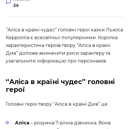
КОМЕНТАРІ
34
“Аліса в країні чудес” головні герої казки Льюїса
Керролла є всесвітньо популярними. Коротка
характеристика героїв твору “Аліса в країні
Див” допоже визначити риси характеру та
узагальнити інформацію про персонажів.
“Аліса в країні чудес” головні
герої
Головні герої твору “Аліса в країні Див” це:
Аліса
– розумна 7-річна дівчинка. Вона