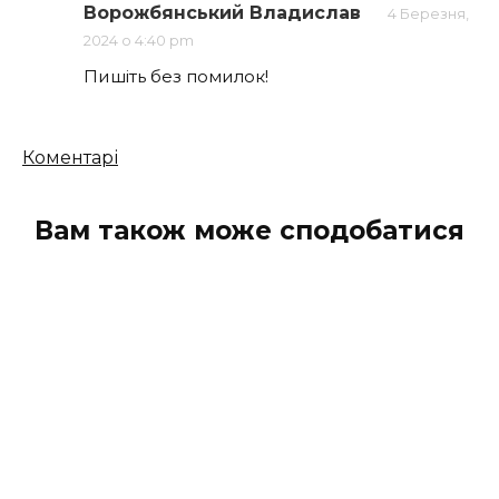
коментарів
Ворожбянський Владислав
4 Березня,
2024 о 4:40 pm
Пишіть без помилок!
Кількість
Коментарі
коментарів
Вам також може сподобатися