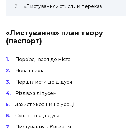
«Листування» стислий переказ
«Листування» план твору
(паспорт)
Переїзд Івася до міста
Нова школа
Перші листи до дідуся
Різдво з дідусем
Захист України на уроці
Схвалення дідуся
Листування з Євгеном