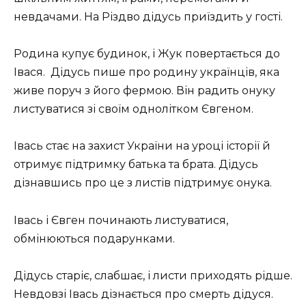
невдачами. На Різдво дідусь приїздить у гості.
Родина купує будинок, і Жук повертається до
Івася. Дідусь пише про родину українців, яка
живе поруч з його фермою. Він радить онуку
листуватися зі своїм однолітком Євгеном.
Івась стає на захист України на уроці історії й
отримує підтримку батька та брата. Дідусь
дізнавшись про це з листів підтримує онука.
Івась і Євген починають листуватися,
обмінюються подарунками.
Дідусь старіє, слабшає, і листи приходять рідше.
Невдовзі Івась дізнається про смерть дідуся.