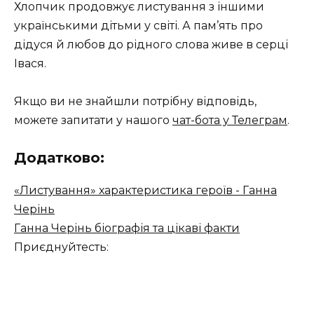
Хлопчик продовжує листування з іншими
українськими дітьми у світі. А пам’ять про
дідуся й любов до рідного слова живе в серці
Івася.
Якщо ви не знайшли потрібну відповідь,
можете запитати у нашого
чат-бота у Телеграм
.
Додатково:
«Листування» характеристика героїв - Ганна
Черінь
Ганна Черінь біографія та цікаві факти
Приєднуйтесть: