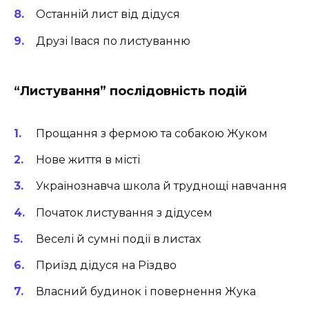
Останній лист від дідуся
Друзі Івася по листуванню
“Листування” послідовність подій
Прощання з фермою та собакою Жуком
Нове життя в місті
Українознавча школа й труднощі навчання
Початок листування з дідусем
Веселі й сумні події в листах
Приїзд дідуся на Різдво
Власний будинок і повернення Жука