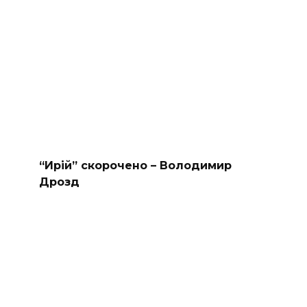
“Ирій” скорочено – Володимир
Дрозд