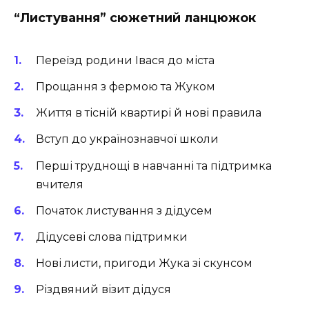
“Листування” сюжетний ланцюжок
Переїзд родини Івася до міста
Прощання з фермою та Жуком
Життя в тісній квартирі й нові правила
Вступ до українознавчої школи
Перші труднощі в навчанні та підтримка
вчителя
Початок листування з дідусем
Дідусеві слова підтримки
Нові листи, пригоди Жука зі скунсом
Різдвяний візит дідуся