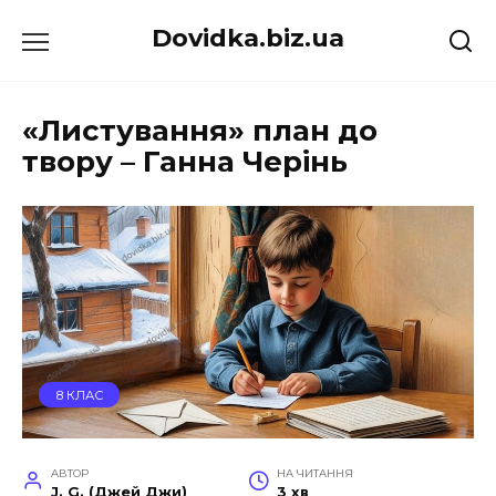
Перейти
Dovidka.biz.ua
до
вмісту
«Листування» план до
твору – Ганна Черінь
8 КЛАС
АВТОР
НА ЧИТАННЯ
J. G. (Джей Джи)
3 хв