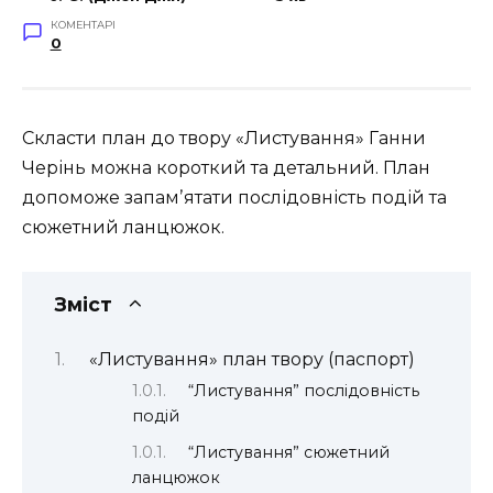
КОМЕНТАРІ
0
Скласти план до твору «Листування» Ганни
Черінь можна короткий та детальний. План
допоможе запамʼятати послідовність подій та
сюжетний ланцюжок.
Зміст
«Листування» план твору (паспорт)
“Листування” послідовність
подій
“Листування” сюжетний
ланцюжок