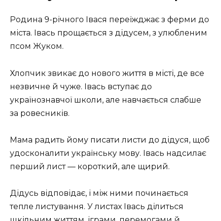
Родина 9-річного Івася переїжджає з ферми до
міста. Івась прощається з дідусем, з улюбленим
псом Жуком.
Хлопчик звикає до нового життя в місті, де все
незвичне й чуже. Івась вступає до
українознавчої школи, але навчається слабше
за ровесників.
Мама радить йому писати листи до дідуся, щоб
удосконалити українську мову. Івась надсилає
перший лист — короткий, але щирий.
Дідусь відповідає, і між ними починається
тепле листування. У листах Івась ділиться
шкільним життям, іграми, перемогами й