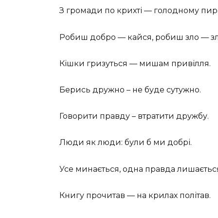
З громади по крихті — голодному пирі
Робиш добро — кайся, робиш зло — зл
Кішки гризуться — мишам привілля.
Берись дружно – не буде сутужно.
Говорити правду – втратити дружбу.
Люди як люди: були б ми добрі.
Усе минається, одна правда лишаєтьс
Книгу прочитав — на крилах політав.