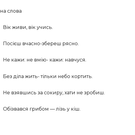
на слова
Вік живи, вік учись.
Посієш вчасно-збереш рясно.
Не кажи: не вмію- кажи: навчуся.
Без діла жить- тільки небо кортить.
Не взявшись за сокиру, хати не зробиш.
Обізвався грибом — лізь у кіш.