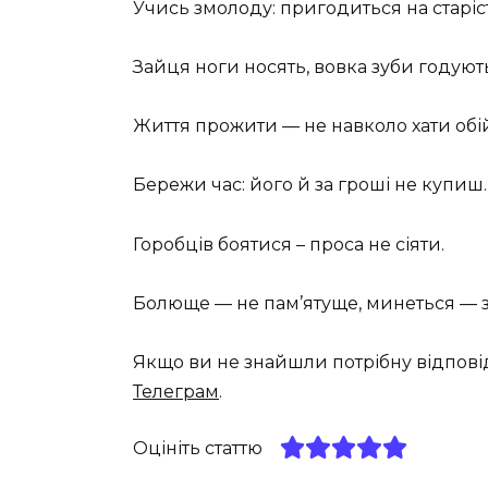
Учись змолоду: пригодиться на старіс
Зайця ноги носять, вовка зуби годуют
Життя прожити — не навколо хати обі
Бережи час: його й за гроші не купиш.
Горобців боятися – проса не сіяти.
Болюще — не пам’ятуще, минеться — з
Якщо ви не знайшли потрібну відпові
Телеграм
.
Оцініть статтю