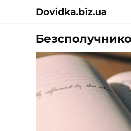
Перейти
Dovidka.biz.ua
до
вмісту
Безсполучников