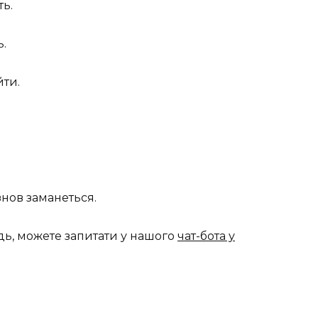
ть.
ь.
йти.
нов заманеться.
дь, можете запитати у нашого
чат-бота у