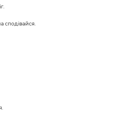
г.
а сподівайся.
я.