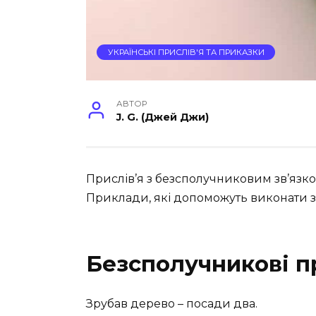
УКРАЇНСЬКІ ПРИСЛІВ'Я ТА ПРИКАЗКИ
АВТОР
J. G. (Джей Джи)
Прислів’я з безсполучниковим зв’язком
Приклади, які допоможуть виконати з
Безсполучникові п
Зрубав дерево – посади два.