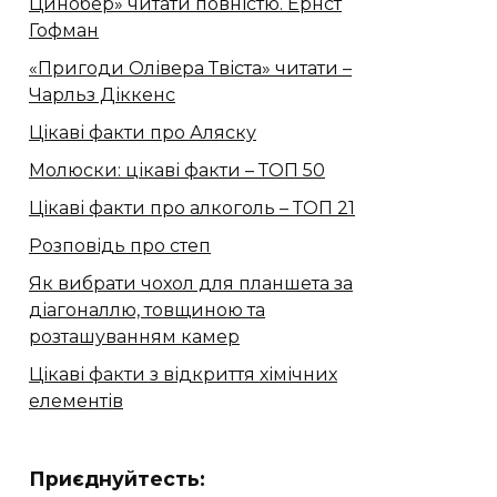
Цинобер» читати повністю. Ернст
Гофман
«Пригоди Олівера Твіста» читати –
Чарльз Діккенс
Цікаві факти про Аляску
Молюски: цікаві факти – ТОП 50
Цікаві факти про алкоголь – ТОП 21
Розповідь про степ
Як вибрати чохол для планшета за
діагоналлю, товщиною та
розташуванням камер
Цікаві факти з відкриття хімічних
елементів
Приєднуйтесть: