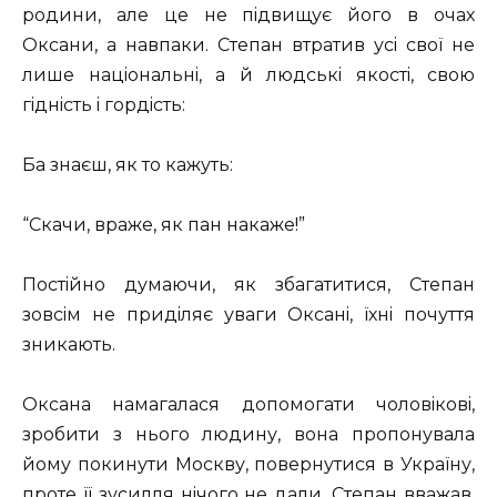
родини, але це не пiдвищує його в очах
Оксани, а навпаки. Степан втратив усi свої не
лише нацiональнi, а й людськi якостi, свою
гiднiсть i гордiсть:
Ба знаєш, як то кажуть:
“Скачи, враже, як пан накаже!”
Постiйно думаючи, як збагатитися, Степан
зовсiм не придiляє уваги Оксанi, їхнi почуття
зникають.
Оксана намагалася допомогати чоловiковi,
зробити з нього людину, вона пропонувала
йому покинути Москву, повернутися в Україну,
проте її зусилля нiчого не дали. Степан вважав,