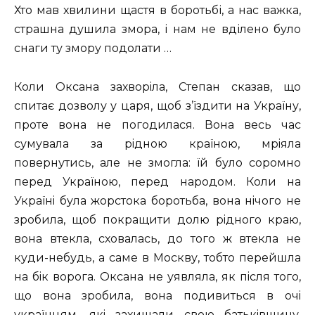
Хто мав хвилини щастя в боротьбі, а нас важка,
страшна душила змора, і нам не вділено було
снаги ту змору подолати …
Коли Оксана захворiла, Степан сказав, що
спитає дозволу у царя, щоб з’їздити на Україну,
проте вона не погодилася. Вона весь час
сумувала за рiдною країною, мрiяла
повернутись, але не змогла: їй було соромно
перед Україною, перед народом. Коли на
Українi була жорстока боротьба, вона нiчого не
зробила, щоб покращити долю рiдного краю,
вона втекла, сховалась, до того ж втекла не
куди-небудь, а саме в Москву, тобто перейшла
на бiк ворога. Оксана не уявляла, як пiсля того,
що вона зробила, вона подивиться в очi
українцям, якi захищали свою батькiвщину,