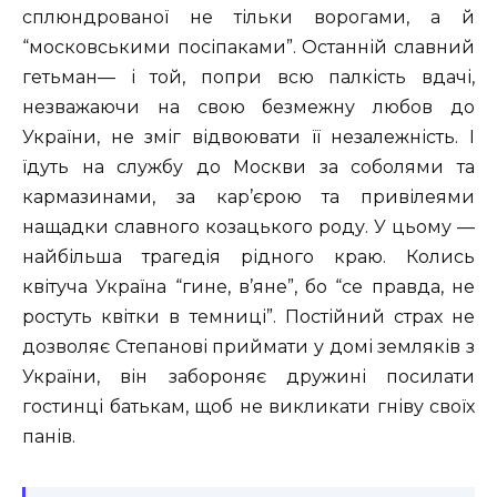
сплюндрованої не тільки ворогами, а й
“московськими посіпаками”. Останній славний
гетьман— і той, попри всю палкість вдачі,
незважаючи на свою безмежну любов до
України, не зміг відвоювати її незалежність. І
їдуть на службу до Москви за соболями та
кармазинами, за кар’єрою та привілеями
нащадки славного козацького роду. У цьому —
найбільша трагедія рідного краю. Колись
квітуча Україна “гине, в’яне”, бо “се правда, не
ростуть квітки в темниці”. Постійний страх не
дозволяє Степанові приймати у домі земляків з
України, він забороняє дружині посилати
гостинці батькам, щоб не викликати гніву своїх
панів.