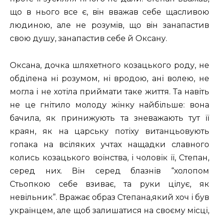
що в нього все є, вiн вважав себе щасливою
людиною, але не розумiв, що вiн занапастив
свою душу, занапастив себе й Оксану.
Оксана, дочка шляхетного козацького роду, не
обділена ні розумом, ні вродою, ані волею, не
могла і не хотіла приймати таке життя. Та навіть
не це гнітило молоду жінку найбільше: вона
бачила, як принижують та зневажають тут її
краян, як на царську потіху витанцьовують
гопака на всіляких учтах нащадки славного
колись козацького воїнства, і чоловік її, Степан,
серед них. Він серед блазнів “холопом
Стьопкою себе взиває, та руки цілує, як
невільник”. Вражає образ Степана,який хоч і був
українцем, але щоб залишатися на своєму місці,