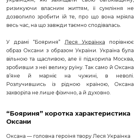
ризикуючи власним життям, її сумлiння не
дозволило зробити їй те, про що вона мрiяла
весь час, на що завжди таємно сподiвалась.
У драмi “Бояриня”
Леся Українка
порiвнює
образ Оксани з образом України. Україна була
вiльною та щасливою, але її пiдкорила Москва,
зробивши з неї велику руїну. Так само й Оксана
в’яне й марнiє на чужинi, в неволi.
Розлучившись із рiдною країною, Оксана
захворiла не лише фiзично, а й духовно.
“Бояриня” коротка характеристика
Оксани
Оксана — головна героїня твору Леся Українка