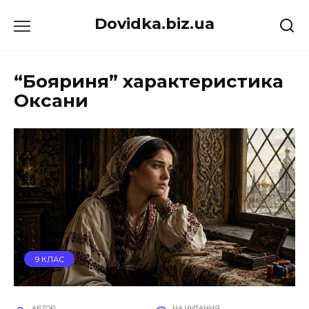
Перейти
Dovidka.biz.ua
до
вмісту
“Бояриня” характеристика
Оксани
9 КЛАС
АВТОР
НА ЧИТАННЯ