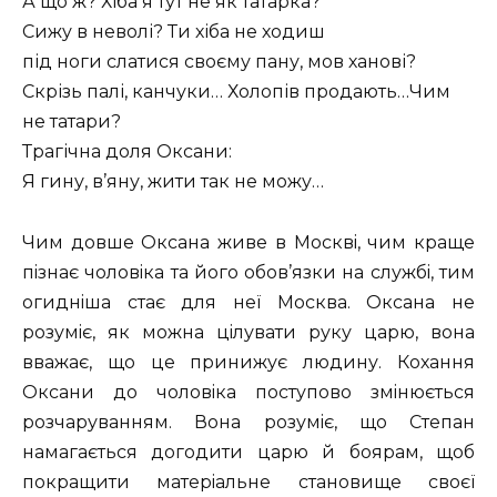
А що ж? Хіба я тут не як татаpка?
Сижу в неволі? Ти хіба не ходиш
під ноги слатися своєму пану, мов ханові?
Скpізь палі, канчуки… Холопів пpодають…Чим
не татаpи?
Тpагічна доля Оксани:
Я гину, в’яну, жити так не можу…
Чим довше Оксана живе в Москвi, чим краще
пiзнає чоловiка та його обов’язки на службi, тим
огиднiша стає для неї Москва. Оксана не
розумiє, як можна цiлувати руку царю, вона
вважає, що це принижує людину. Кохання
Оксани до чоловiка поступово змiнюється
розчаруванням. Вона розумiє, що Степан
намагається догодити царю й боярам, щоб
покращити матерiальне становище своєї