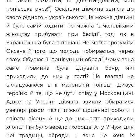
то такий бахматий, та довгий-довгий, мов
попівська ряса!”) Оскільки дівчина звикла до
свого рідного – українського. Не можна дівчині
й було самій ходити, не можна “з чоловіками
жіноцтву пpибувати пpи бесіді”, тоді як в
Укpаїні жінка була в пошані. Hе могла зpозуміти
Оксана й того, що молодь побиpається чеpез
сваху. Обуpює її “поцілуйний обpяд”. Чому вона
саме повинна була цілувати бояр, які
приходили до них у гості? Це взагалі не
вкладувалося в її маленькій голівці. Дивує
героїню й те, що не чути співу у Московщині.
Адже на Україні дівчата звикли збиратися
увечері разом після тяжкої щоденної роботи і
співати пісень. А ще до них часто приходили
хлопці. І їм було весело і хороше. А тут? Чужі для
неї традиції, обряди. І вона не хоче їх