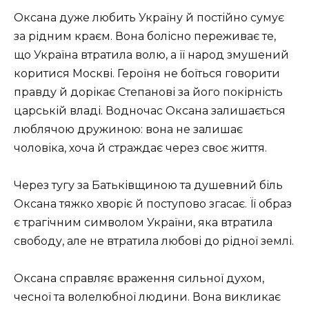
Оксана дуже любить Україну й постійно сумує
за рідним краєм. Вона болісно переживає те,
що Україна втратила волю, а її народ змушений
коритися Москві. Героїня не боїться говорити
правду й дорікає Степанові за його покірність
царській владі. Водночас Оксана залишається
люблячою дружиною: вона не залишає
чоловіка, хоча й страждає через своє життя.
Через тугу за Батьківщиною та душевний біль
Оксана тяжко хворіє й поступово згасає. Її образ
є трагічним символом України, яка втратила
свободу, але не втратила любові до рідної землі.
Оксана справляє враження сильної духом,
чесної та волелюбної людини. Вона викликає