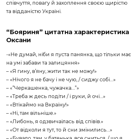
співчуття, повагу й захоплення своєю щирістю
та відданістю Україні.
“Бояриня” цитатна характеристика
Оксани
-«Не думай, ніби я пуста панянка, що тільки має
на умі забави та залицяння»
– «Я гину, в’яну, жити так не можу!»
– «Нічого я не бачу і не чую, / сиджу собі…»
– «”Черкашенка, чужачка…”»
– «Треба ж десь подіти / і руки, й очі…»
– «Втікаймо на Вкраїну!»
– «Ні, там вільніше.»
– «Либонь, я одзвичаїлась від співів.»
– «От відколи я тут, то й сни змінились…»
– «Бувало, там, у батенька, все сниться, / що я