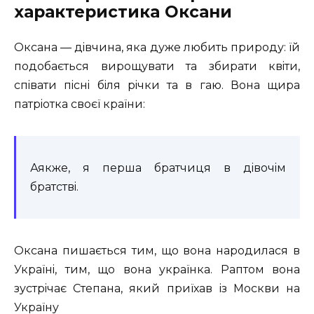
характеристика Оксани
Оксана — дiвчина, яка дуже любить природу: їй
подобається вирощувати та збирати квiти,
спiвати пiснi бiля рiчки та в гаю. Вона щира
патрiотка своєї країни:
Аякже, я перша братчиця в дiвочiм
братствi.
Оксана пишається тим, що вона народилася в
Українi, тим, що вона українка. Раптом вона
зустрiчає Степана, який приїхав із Москви на
Україну