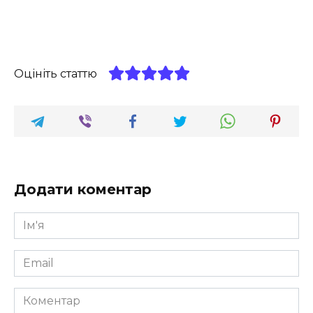
Оцініть статтю
Додати коментар
Ім'я
*
Email
*
Коментар