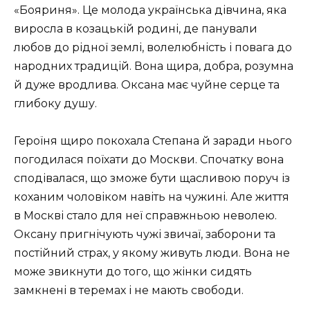
«Бояриня». Це молода українська дівчина, яка
виросла в козацькій родині, де панували
любов до рідної землі, волелюбність і повага до
народних традицій. Вона щира, добра, розумна
й дуже вродлива. Оксана має чуйне серце та
глибоку душу.
Героїня щиро покохала Степана й заради нього
погодилася поїхати до Москви. Спочатку вона
сподівалася, що зможе бути щасливою поруч із
коханим чоловіком навіть на чужині. Але життя
в Москві стало для неї справжньою неволею.
Оксану пригнічують чужі звичаї, заборони та
постійний страх, у якому живуть люди. Вона не
може звикнути до того, що жінки сидять
замкнені в теремах і не мають свободи.