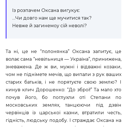
Із розпачем Оксана вигукує:
…Чи довго нам ще мучитися так?
Невже й загинемоу сій неволі?
Та ні, це не “полонянка” Оксана запитує, це
волає сама “невільниця — Україна”, принижена,
зневажена. Де ж ви, мужні і відважні козаки,
чом не піднімете мечів, що випали з рук ваших
старих батьків, і не порятуєте свою землю? І
кинув клич Дорошенко: “До зброї!” Та мало хто
почув його, бо поглухли оті Степани по
московських землях, танцюючи під дзвін
червінців із царської казни, втратили честь,
гідність, людську подобу. І страждає Оксана на