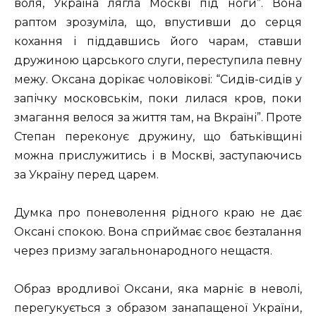
воля, Україна лягла Москві під ноги”. Вона
раптом зрозуміла, що, впустивши до серця
кохання і піддавшись його чарам, ставши
дружиною царського слуги, переступила певну
межу. Оксана дорікає чоловікові: “Сидів-сидів у
запічку московськім, поки лилася кров, поки
змагання велося за життя там, на Вкраїні”. Проте
Степан переконує дружину, що батьківщині
можна прислужитись і в Москві, заступаючись
за Україну перед царем.
Думка про поневолення рідного краю не дає
Оксані спокою. Вона сприймає своє безталання
через призму загальнонародного нещастя.
Образ вродливої Оксани, яка марніє в неволі,
перегукується з образом занапащеної України,