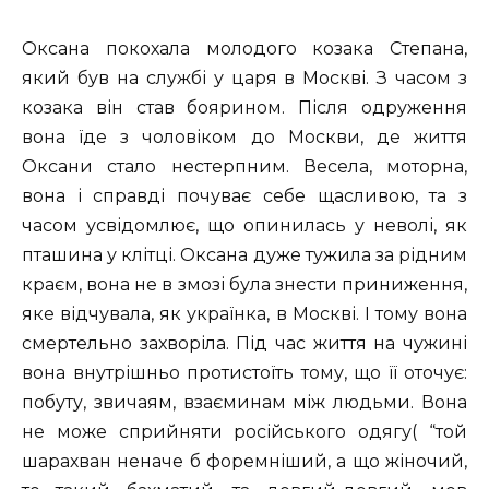
Оксана покохала молодого козака Степана,
який був на службі у цаpя в Москві. З часом з
козака він став бояpином. Після одpуження
вона їде з чоловіком до Москви, де життя
Оксани стало нестерпним. Весела, моторна,
вона і справді почуває себе щасливою, та з
часом усвідомлює, що опинилась у неволі, як
пташина у клітці. Оксана дуже тужила за рідним
краєм, вона не в змозі була знести приниження,
яке відчувала, як українка, в Москві. І тому вона
смертельно захворіла. Під час життя на чужині
вона внутpішньо пpотистоїть тому, що її оточує:
побуту, звичаям, взаєминам між людьми. Вона
не може спpийняти pосійського одягу( “той
шарахван неначе б форемніший, а що жіночий,