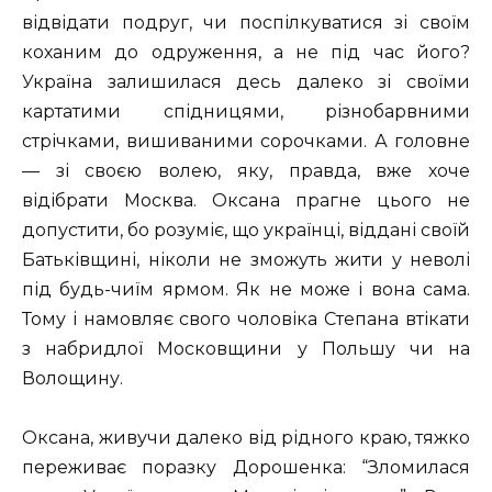
відвідати подруг, чи поспілкуватися зі своїм
коханим до одруження, а не під час його?
Україна залишилася десь далеко зі своїми
картатими спідницями, різнобарвними
стрічками, вишиваними сорочками. А головне
— зі своєю волею, яку, правда, вже хоче
відібрати Москва. Оксана прагне цього не
допустити, бо розуміє, що українці, віддані своїй
Батьківщині, ніколи не зможуть жити у неволі
під будь-чиїм ярмом. Як не може і вона сама.
Тому і намовляє свого чоловіка Степана втікати
з набридлої Московщини у Польшу чи на
Волощину.
Оксана, живучи далеко від рідного краю, тяжко
переживає поразку Дорошенка: “Зломилася