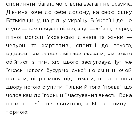
сприйняти, багато чого вона взагалі не розуміє.
Дівчина хоче до себе додому, на свою рідну
Батьківщину, на рідну Україну. В Україні де не
ступи — там почуєш пісню, а тут — хіба що серед
п’яної молоді. Українські дівчата та жінки —
чепурні та жартівливі, спритні до всього,
відважні: чи слово сміливе сказати, чи круто
обійтися з тим, хто цього заслуговує. Тут же
“якась неволя бусурменська”: не смій ні очей
підняти, ні розмову підтримати, ні за ворота
двору ногою ступити. Тільки й того “права”, що
чоловікам до “горниці” частування внести. Вона
називає себе невільницею, а Московщину –
тюpмою: