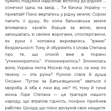
чужині, подумки надсилає вісточку до рідних: …
сонечко! Ідеш на захід … Ти бачиш Україну —
привітай! Пізно вертатись у рідну землю. Сором
палить її душу, бо коли батьківська земля
впивалась кров’ю борців за волю, вона
залишалась зі своїми ворогами, спостерігаючи,
як руки її чоловіка вкривались “іржею”
бездіяльності. Тому й обурюють її слова Степана
про те, що спокій вже в Україні,
“утихомирилось”: Утихомирилось? Зломилась
воля, Україна лягла Москві під ноги, се мир по
твоєму — ота руїна? Руїною стала й душа
Оксани. “Тугою за Батьківщиною” зветься її
хвороба. А хіба є ліки від неї? Ні, тому й гине
жінка. Горе Степана — це трагедія нашого
народу, що втратив гідність, покірно прийняв
рабство. Шкода, що пізно зрозумів своє нещастя: