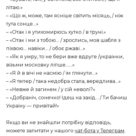
літаю.»
– «Що ж, може, там ясніше світить місяць, / ніж
тута сонце…»
– «Отак і я утихомирюсь хутко / в труні.»
– «Отак і ми з тобою… / зрослись, мов шабля з
піхвою… навіки… / обоє ржаві…»
– «Як я умру, то не бери вже вдруге /українки,
візьми московку ліпше……»
– «Я й в вічі не насмію / їм глянути…»
– «Я тепер / така недобра стала, вередлива…»
– «Невже й загинем / у сій неволі?»
– «Добраніч, сонечко! Ідеш на захід… / Ти бачиш
Україну — привітай!»
Якщо ви не знайшли потрібну відповідь,
можете запитати у нашого
чат-бота у Телеграм
.