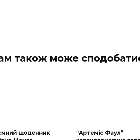
ам також може сподобати
ємний щоденник
“Артеміс Фаул”