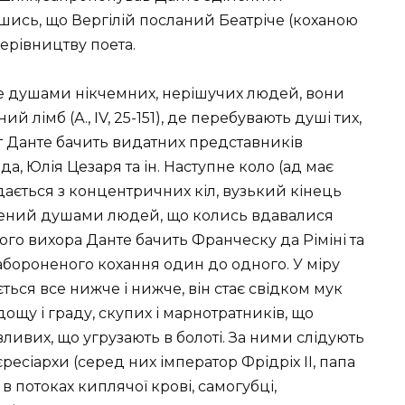
вшись, що Вергілій посланий Беатріче (коханою
керівництву поета.
 душами нікчемних, нерішучих людей, вони
й лімб (А., IV, 25-151), де перебувають душі тих,
 Тут Данте бачить видатних представників
да, Юлія Цезаря та ін. Наступне коло (ад має
ається з концентричних кіл, вузький кінець
внений душами людей, що колись вдавалися
го вихора Данте бачить Франческу да Ріміні та
забороненого кохання один до одного. У міру
ється все нижче і нижче, він стає свідком мук
щу і граду, скупих і марнотратників, що
вливих, що угрузають в болоті. За ними слідують
ресіархи (серед них імператор Фрідріх II, папа
і в потоках киплячої крові, самогубці,