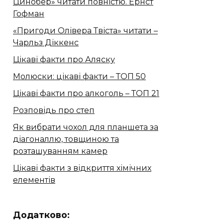
Цинобер» читати повністю. Ернст
Гофман
«Пригоди Олівера Твіста» читати –
Чарльз Діккенс
Цікаві факти про Аляску
Молюски: цікаві факти – ТОП 50
Цікаві факти про алкоголь – ТОП 21
Розповідь про степ
Як вибрати чохол для планшета за
діагоналлю, товщиною та
розташуванням камер
Цікаві факти з відкриття хімічних
елементів
Додатково: