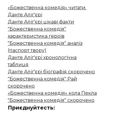
«Божественна комедія» читати.
Данте Аліг'єрі
Данте Аліг'єрі цікаві факти
"Божественна комедія"
характеристика героїв
"Божественна комедія" аналіз
(паспорт твору)
Данте Аліг'єрі хронологічна
таблиця
Данте Аліг'єрі біографія скорочено
"Божественна комедія" Рай
скорочено
«Божественна комедія» кола Пекла
"Божественна комедія" скорочено
Приєднуйтесть: