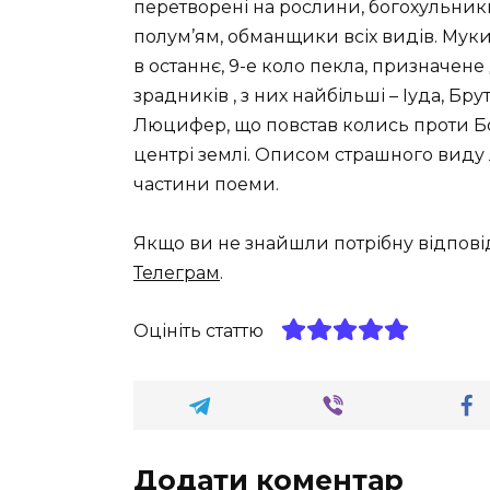
перетворені на рослини, богохульни
полум’ям, обманщики всіх видів. Муки
в останнє, 9-е коло пекла, призначен
зрадників , з них найбільші – Іуда, Бру
Люцифер, що повстав колись проти Бог
центрі землі. Описом страшного виду
частини поеми.
Якщо ви не знайшли потрібну відпові
Телеграм
.
Оцініть статтю
Додати коментар