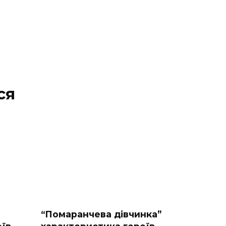
ся
“Помаранчева дівчинка”