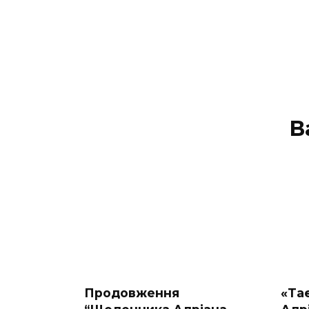
В
Продовження
«Та