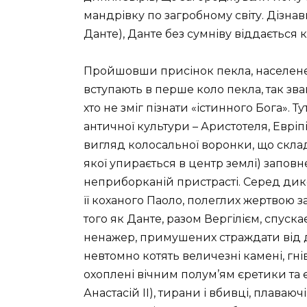
мандрівку по загробному світу. Дізна
Данте), Данте без сумніву віддається 
Пройшовши присінок пекла, населене
вступають в перше коло пекла, так звани
хто не зміг пізнати «істинного Бога».
античної культури – Аристотеля, Евріпі
вигляд колосальної воронки, що склад
якої упирається в центр землі) запо
неприборканій пристрасті. Серед дико
її коханого Паоло, полеглих жертвою 
того як Данте, разом Вергілієм, спуска
ненажер, примушених страждати від до
невтомно котять величезні камені, гні
охоплені вічним полум’ям єретики та є
Анастасій II), тирани і вбивці, плаваюч