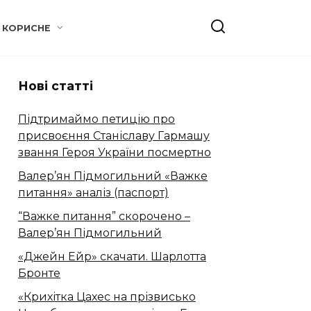
КОРИСНЕ
Нові статті
Підтримаймо петицію про
присвоєння Станіславу Гармашу
звання Героя України посмертно
Валер’ян Підмогильний «Важке
питання» аналіз (паспорт)
“Важке питання” скорочено –
Валер’ян Підмогильний
«Джейн Ейр» скачати. Шарлотта
Бронте
«Крихітка Цахес на прізвисько