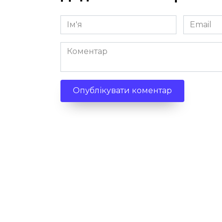
Ім'я
Email
*
*
Коментар