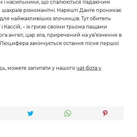
ки і насильники, що спалюються падаючим
 шахраїв різноманітні. Нарешті Данте проникає
е для найжахливіших злочинців. Тут обитель
т і Кассій, – їх гризе своїми трьома пащами
а ангел, цар зла, приречений на ув’язнення в
 Люцифера закінчується остання пісня першої
дь, можете запитати у нашого
чат-бота у