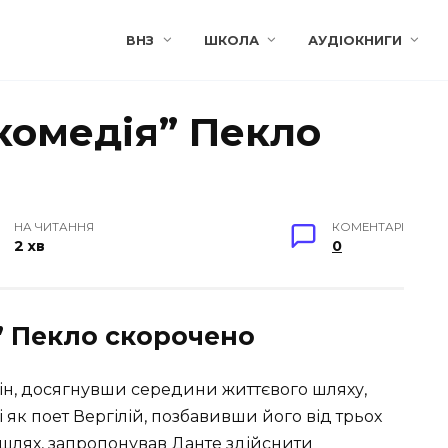
ВНЗ
ШКОЛА
АУДІОКНИГИ
комедія” Пекло
НА ЧИТАННЯ
КОМЕНТАРІ
2 хв
0
” Пекло скорочено
 він, досягнувши середини життєвого шляху,
і як поет Вергілій, позбавивши його від трьох
 шлях, запропонував Данте здійснити