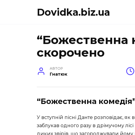
Перейти
Dovidka.biz.ua
до
вмісту
“Божественна 
скорочено
АВТОР
Гнатюк
“Божественна комедія
У вступній пісні Данте розповідає, як
заблукав одного разу в дрімучому лісі 
диких звірів, що загороджували йому