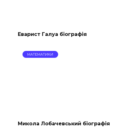
Еварист Галуа біографія
МАТЕМАТИКИ
Микола Лобачевський біографія