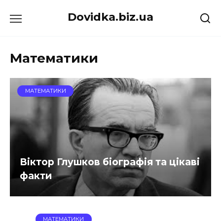
Перейти
Dovidka.biz.ua
до
вмісту
Математики
МАТЕМАТИКИ
Віктор Глушков біографія та цікаві
факти
МАТЕМАТИКИ