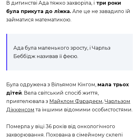
В дитинстві Ада тяжко захворіла, і
три роки
була прикута до ліжка.
Але це не завадило їй
займатися математикою.
Ада була маленького зросту, і Чарльз
Беббідж називав її феєю.
Була одружена з Вільямом Кінгом,
мала трьох
дітей
. Вела світський спосіб життя,
приятелювала з
Майклом Фарадеєм
,
Чарльзом
Діккенсом
та іншими відомими особистостями.
Померла у віці 36 років від онкологічного
захворювання. Похована в сімейному склепі