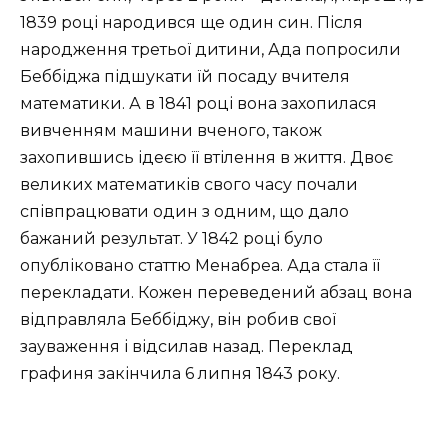
1839 році народився ще один син. Після
народження третьої дитини, Ада попросили
Беббіджа підшукати їй посаду вчителя
математики. А в 1841 році вона захопилася
вивченням машини вченого, також
захопившись ідеєю її втілення в життя. Двоє
великих математиків свого часу почали
співпрацювати один з одним, що дало
бажаний результат. У 1842 році було
опубліковано статтю Менабреа. Ада стала її
перекладати. Кожен переведений абзац вона
відправляла Беббіджу, він робив свої
зауваження і відсилав назад. Переклад
графиня закінчила 6 липня 1843 року.