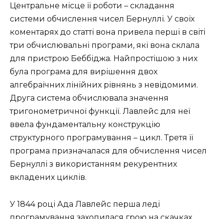
Центральне місце її роботи – складання
системи обчислення чисел Бернуллі. У своїх
коментарях до статті вона привела перші в світі
три обчислювальні програми, які вона склала
для пристрою Беббіджа. Найпростішою з них
була програма для вирішення двох
алгебраїчних лінійних рівнянь з невідомими.
Друга система обчислювала значення
тригонометричної функції. Лавлейс для неї
ввела фундаментальну конструкцію
структурного програмування – цикл. Третя її
програма призначалася для обчислення чисел
Бернуллі з використанням рекурентних
вкладених циклів.
У 1844 році Ада Лавлейс перша леді
програмування захопилася грою на скачках.