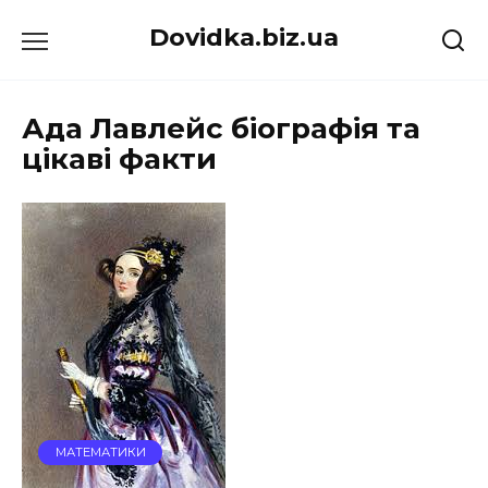
Перейти
Dovidka.biz.ua
до
вмісту
Ада Лавлейс біографія та
цікаві факти
МАТЕМАТИКИ