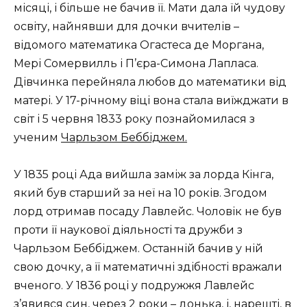
місяці, і більше не бачив її. Мати дала їй чудову
освіту, найнявши для дочки вчителів –
відомого математика Огастеса де Моргана,
Мері Сомервилль і П’єра-Симона Лапласа.
Дівчинка перейняла любов до математики від
матері. У 17-річному віці вона стала виїжджати в
світ і 5 червня 1833 року познайомилася з
ученим
Чарльзом Беббіджем.
У 1835 році Ада вийшла заміж за лорда Кінга,
який був старший за неї на 10 років. Згодом
лорд отримав посаду Лавлейс. Чоловік не був
проти її наукової діяльності та дружби з
Чарльзом Беббіджем. Останній бачив у ній
свою дочку, а її математичні здібності вражали
вченого. У 1836 році у подружжя Лавлейс
з’явився син, через 2 роки – донька, і, нарешті, в